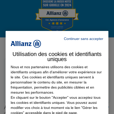
Garantie des accidents de la vie
Assurance scolaire
Continuer sans accepter
Avis de l'agence Agence LA
GUERCHE SUR L AUBOIS
Utilisation des cookies et identifiants
Protection juridique
Avis sur une période de 6 mois
uniques
Bradley M.
Nous et nos partenaires utilisons des cookies et
Note de 5 sur 5
Retraite
identifiants uniques afin d'améliorer votre expérience sur
Le 27/05/2026 - Agence LA GUERCHE SUR L AUBOIS
le site. Ces cookies et identifiants uniques servent à
Rien à redire très pro et efficace
personnaliser le contenu du site, en mesurer la
fréquentation, permettre des publicités ciblées et en
Tous nos devis d'assurance
Prendre un RDV
Voir l'agence
mesurer les performances.
En cliquant sur le bouton "Accepter" vous acceptez tous
les cookies et identifiants uniques. Vous pouvez aussi
Allianz proche de chez vous
modifier vos choix à tout moment via le lien "Gérer les
cookies" accessible dans le pied de page.
Où que vous soyez en France, nos agences Allianz sont