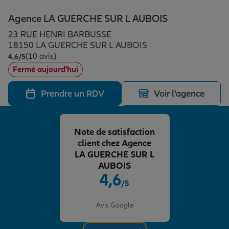
Épargne & retraite
Assurance emprunteur
Prévoyance et dépendance
Protection de la famille
Agence LA GUERCHE SUR L AUBOIS
23 RUE HENRI BARBUSSE
Vos projets
Assurance animal de compagnie
Protection juridique
Plan épargne retraite
18150 LA GUERCHE SUR L AUBOIS
(10 avis)
Note de 4.6 sur 5
4,6
/5
Fermé aujourd'hui
Conseil assurance
Assurance vie
Partir en vacances
Prendre un RDV
Voir l'agence
Outre-mer
Placements financiers
Déménager
Note de satisfaction
client chez Agence
Professionnels
Investissements immobiliers
Changer de voiture
Assurance auto
LA GUERCHE SUR L
AUBOIS
4,6
/5
Allianz en France
Transmission
Départ à la retraite
Assurance habitation
Note de 4.6 sur 5
Avis Google
Préparer l’avenir
Le Pack Famille