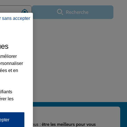
Recherche
Utiliser ma position
r sans accepter
ues
améliorer
ersonnaliser
lées et en
ifiants
rer les
epter
important pour nous :
être les meilleurs pour vous