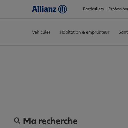
Particuliers
Profession
Véhicules
Habitation & emprunteur
Sant
Accueil
Trouver une agence Allianz
Gironde
La Réole
LA REO
Découvrez les 
Ma recherche