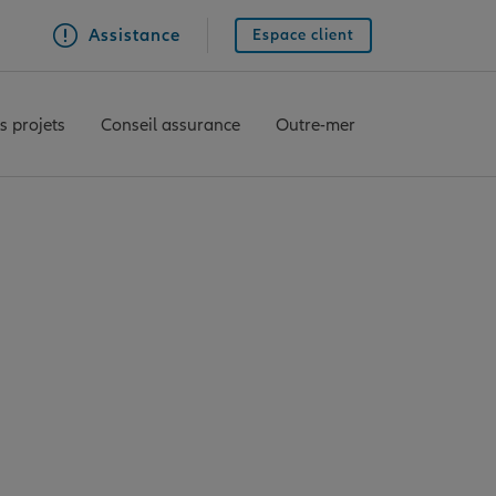
Assistance
Espace client
s projets
Conseil assurance
Outre-mer
ONDE
 REOLE PORTE DE