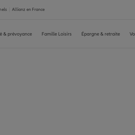
nels
Allianz en France
é & prévoyance
Famille Loisirs
Épargne & retraite
Vo
LE PORTE DE GIRONDE
Avis agence LA REOLE PORTE DE GIR
avis de l'agence LA
GIRONDE