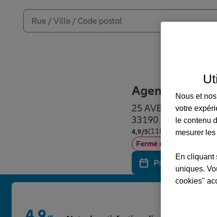
Ut
Agence LA RE
Nous et nos 
25 AVENUE DU MA
votre expéri
33190 LA REOLE
le contenu d
(118 avis)
Note de 4.9 sur 5
4,9
/5
mesurer les
Fermé actuellement
En cliquant 
Prendre un RDV
uniques. Vou
cookies" ac
4,9