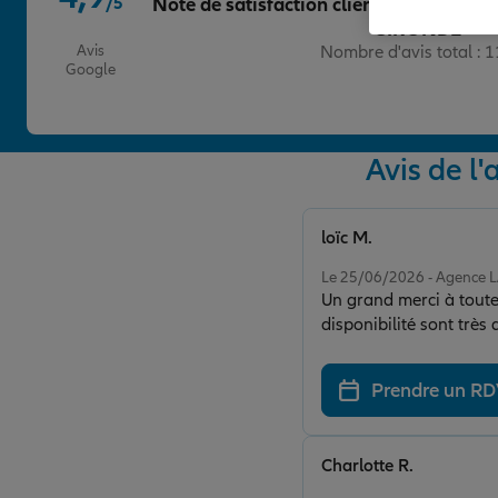
/5
Note de satisfaction client chez Agen
Note de 4.9 sur 5
GIRONDE
Avis
Nombre d'avis total : 
Google
Avis de 
loïc M.
Note de 5 sur 5
Le 25/06/2026 - Agence
Un grand merci à toute 
disponibilité sont trè
Prendre un R
Charlotte R.
Note de 5 sur 5