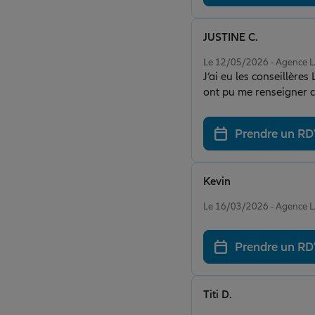
JUSTINE C.
Note de 5 sur 5
Le 12/05/2026 - Agence
J’ai eu les conseillères Laurence et Christine au téléphone
ont pu me renseigner c
Je recommande ☺️
Prendre un R
Kevin
Note de 5 sur 5
Le 16/03/2026 - Agence
Prendre un R
Titi D.
Note de 5 sur 5