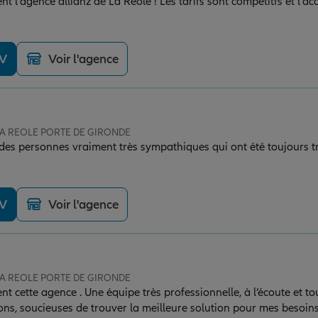
l'agence allianz de La Réole ! Les tarifs sont compétitfs et l'accu
DV
Voir l'agence
 LA REOLE PORTE DE GIRONDE
 des personnes vraiment très sympathiques qui ont été toujours tr
DV
Voir l'agence
 LA REOLE PORTE DE GIRONDE
 cette agence . Une équipe très professionnelle, à l’écoute et to
ns, soucieuses de trouver la meilleure solution pour mes besoin