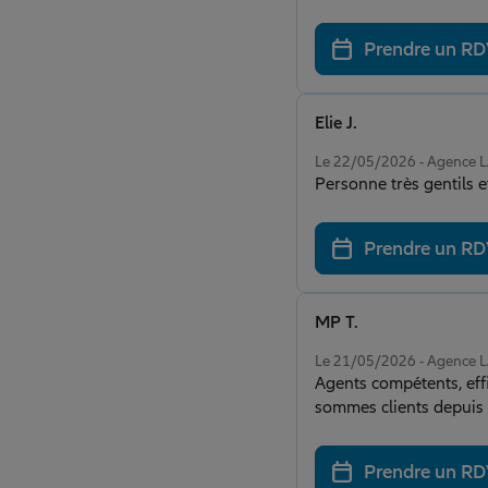
été simples et rapides
Prendre un R
Elie J.
Note de 5 sur 5
Le 22/05/2026 - Agence
Personne très gentils e
Prendre un R
MP T.
Note de 5 sur 5
Le 21/05/2026 - Agence
Agents compétents, effi
sommes clients depuis 
Prendre un R