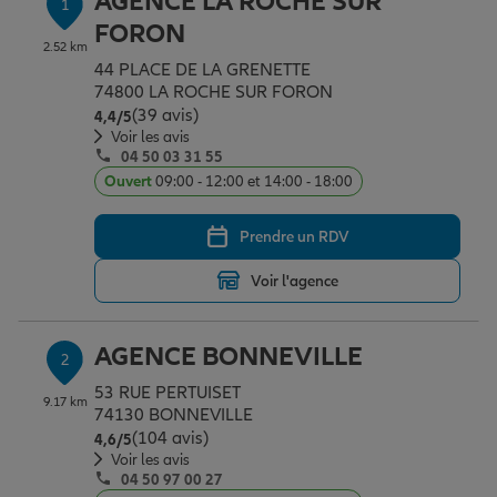
AGENCE LA ROCHE SUR
1
Épargne & retraite
Assurance emprunteur
Prévoyance et dépendance
Protection de la famille
FORON
2.52 km
44 PLACE DE LA GRENETTE
74800 LA ROCHE SUR FORON
Vos projets
Assurance animal de compagnie
Protection juridique
Plan épargne retraite
(39 avis)
Note de 4.4 sur 5
4,4
/5
Voir les avis
04 50 03 31 55
Conseil assurance
Assurance vie
Partir en vacances
Ouvert
09:00 - 12:00 et 14:00 - 18:00
Prendre un RDV
Outre-mer
Placements financiers
Déménager
Voir l'agence
Professionnels
Investissements immobiliers
Changer de voiture
Assurance auto
AGENCE BONNEVILLE
2
53 RUE PERTUISET
9.17 km
Allianz en France
Transmission
Départ à la retraite
Assurance habitation
74130 BONNEVILLE
(104 avis)
Note de 4.6 sur 5
4,6
/5
Voir les avis
04 50 97 00 27
Préparer l’avenir
Le Pack Famille