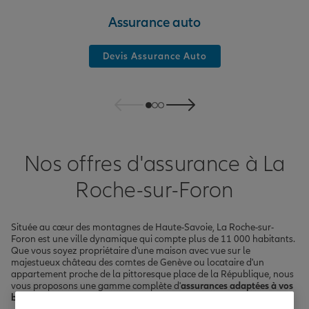
Assurance auto
Devis Assurance Auto
Nos offres d'assurance à La
Roche-sur-Foron
Située au cœur des montagnes de Haute-Savoie, La Roche-sur-
Foron est une ville dynamique qui compte plus de 11 000 habitants.
Que vous soyez propriétaire d'une maison avec vue sur le
majestueux château des comtes de Genève ou locataire d'un
appartement proche de la pittoresque place de la République, nous
vous proposons une gamme complète d'
assurances adaptées à vos
besoins spécifiques
.