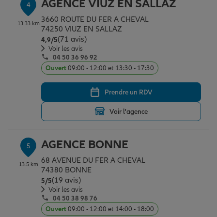
AGENCE VIUZ EN SALLAZ
4
3660 ROUTE DU FER A CHEVAL
13.33 km
74250 VIUZ EN SALLAZ
(71 avis)
Note de 4.9 sur 5
4,9
/5
Voir les avis
04 50 36 96 92
Ouvert
09:00 - 12:00 et 13:30 - 17:30
Prendre un RDV
Voir l'agence
AGENCE BONNE
5
68 AVENUE DU FER A CHEVAL
13.5 km
74380 BONNE
(19 avis)
Note de 5 sur 5
5
/5
Voir les avis
04 50 38 98 76
Ouvert
09:00 - 12:00 et 14:00 - 18:00