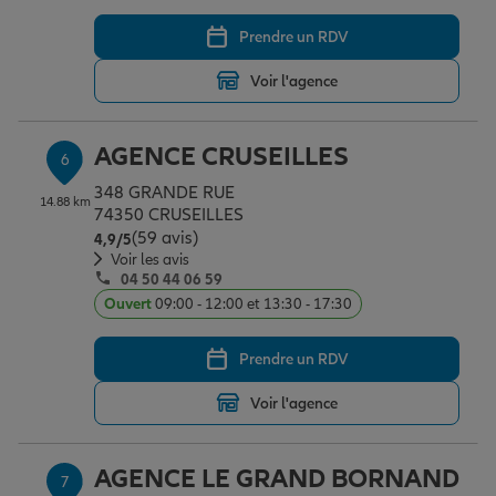
Prendre un RDV
Voir l'agence
AGENCE CRUSEILLES
6
348 GRANDE RUE
14.88 km
74350 CRUSEILLES
(59 avis)
Note de 4.9 sur 5
4,9
/5
Voir les avis
04 50 44 06 59
Ouvert
09:00 - 12:00 et 13:30 - 17:30
Prendre un RDV
Voir l'agence
AGENCE LE GRAND BORNAND
7