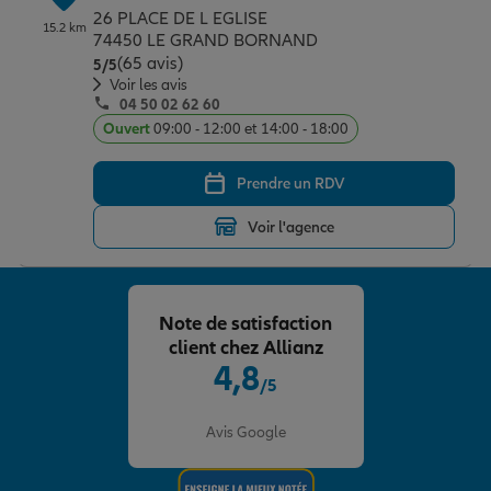
26 PLACE DE L EGLISE
15.2 km
74450 LE GRAND BORNAND
(65 avis)
Note de 5 sur 5
5
/5
Voir les avis
04 50 02 62 60
Ouvert
09:00 - 12:00 et 14:00 - 18:00
Prendre un RDV
Voir l'agence
Note de satisfaction
client chez Allianz
4,8
/5
Note de 4.8 sur 5
Avis Google