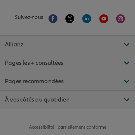
Aller sur la page Facebook de Allianz
Aller sur la page Twitter de All
Aller sur la page Linke
Aller sur la pa
Aller 
Suivez-nous
Allianz
Pages les + consultées
Pages recommandées
À vos côtés au quotidien
Accessibilité : partiellement conforme