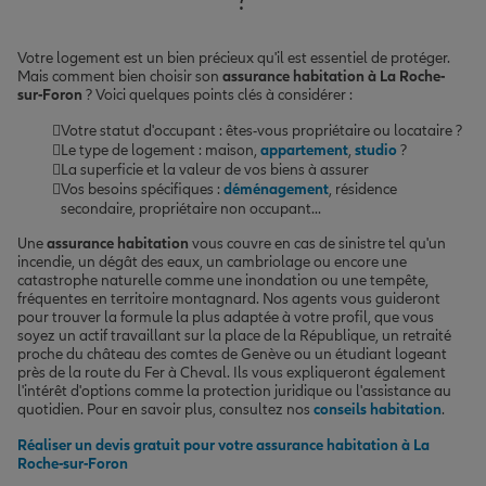
Votre logement est un bien précieux qu'il est essentiel de protéger.
Mais comment bien choisir son
assurance habitation à La Roche-
sur-Foron
? Voici quelques points clés à considérer :
Votre statut d'occupant : êtes-vous propriétaire ou locataire ?
Le type de logement : maison,
appartement
,
studio
?
La superficie et la valeur de vos biens à assurer
Vos besoins spécifiques :
déménagement
, résidence
secondaire, propriétaire non occupant...
Une
assurance habitation
vous couvre en cas de sinistre tel qu'un
incendie, un dégât des eaux, un cambriolage ou encore une
catastrophe naturelle comme une inondation ou une tempête,
fréquentes en territoire montagnard. Nos agents vous guideront
pour trouver la formule la plus adaptée à votre profil, que vous
soyez un actif travaillant sur la place de la République, un retraité
proche du château des comtes de Genève ou un étudiant logeant
près de la route du Fer à Cheval. Ils vous expliqueront également
l'intérêt d'options comme la protection juridique ou l'assistance au
quotidien. Pour en savoir plus, consultez nos
conseils habitation
.
Réaliser un devis gratuit pour votre assurance habitation à La
Roche-sur-Foron