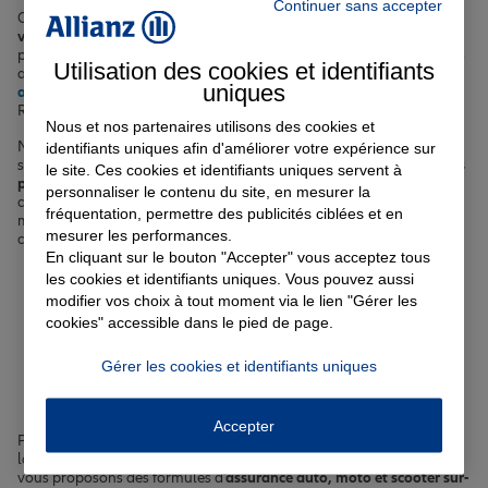
Continuer sans accepter
Chez nous, vous trouverez des solutions sur-mesure pour
assurer
votre véhicule
(auto, moto, scooter),
protéger votre habitation
,
préserver votre santé avec une
complémentaire santé
, ainsi que des
Utilisation des cookies et identifiants
assurances vie et scolaire. Nous proposons également une
uniques
assurance emprunteur
pour sécuriser votre projet immobilier à La
Roche-sur-Foron.
Nous et nos partenaires utilisons des cookies et
Nos agents expérimentés, véritables experts en gestion des risques,
identifiants uniques afin d'améliorer votre expérience sur
sont à votre écoute pour vous guider dans le choix des
garanties les
le site. Ces cookies et identifiants uniques servent à
plus pertinentes
pour vous et votre famille. Ils sauront prendre en
personnaliser le contenu du site, en mesurer la
compte les spécificités locales comme les risques liés au climat
fréquentation, permettre des publicités ciblées et en
montagnard de La Roche-sur-Foron, pour vous proposer des
mesurer les performances.
contrats d'
assurance sur-mesure
, au plus proche de vos besoins.
En cliquant sur le bouton "Accepter" vous acceptez tous
les cookies et identifiants uniques. Vous pouvez aussi
Votre assurance auto, moto
modifier vos choix à tout moment via le lien "Gérer les
cookies" accessible dans le pied de page.
ou scooter à La Roche-sur-
Gérer les cookies et identifiants uniques
Foron
Accepter
Pour vos déplacements quotidiens sur la
route du Fer à Cheval
ou
lors de vos escapades dans les montagnes environnantes, nous
vous proposons des formules d'
assurance auto, moto et scooter sur-