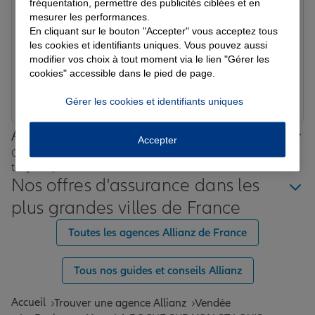
fréquentation, permettre des publicités ciblées et en
Simon P.
mesurer les performances.
Note de 5 sur 5
Le 09/03/2026 - Agence LA ROCHE SUR YON ST LOUIS
En cliquant sur le bouton "Accepter" vous acceptez tous
Prise en charge de mon sinistre par Mme Moreau,
les cookies et identifiants uniques. Vous pouvez aussi
réactivité et professionalisme au top ! Merci
modifier vos choix à tout moment via le lien "Gérer les
cookies" accessible dans le pied de page.
Prendre un RDV
Voir l'agence
Gérer les cookies et identifiants uniques
Allianz proche de chez vous
Accepter
Où que vous soyez en France, nos agences Allianz sont
toujours près de chez vous.
Nos offres d'assurance dans les
plus grandes villes de France
Toutes les agences Allianz de France
Tous nos guides et conseils Allianz
Accueil
Trouver une agence Allianz
Vendée