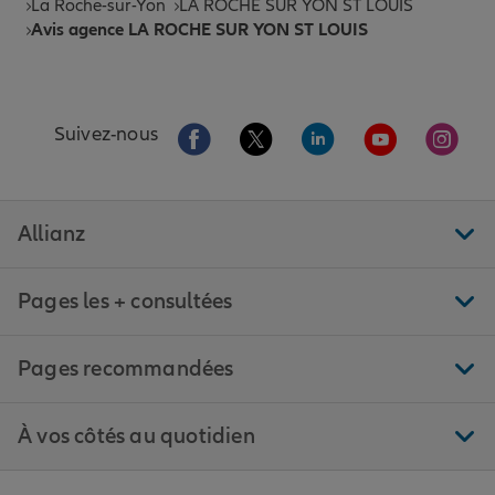
La Roche-sur-Yon
LA ROCHE SUR YON ST LOUIS
Avis agence LA ROCHE SUR YON ST LOUIS
Aller sur la page Facebook de Allianz
Aller sur la page Twitter de All
Aller sur la page Linke
Aller sur la pa
Aller 
Suivez-nous
Allianz
Pages les + consultées
Pages recommandées
À vos côtés au quotidien