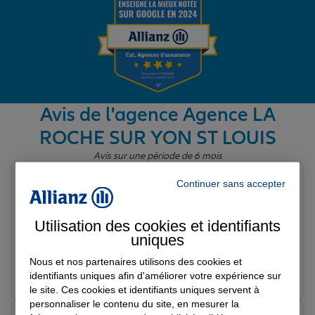
Garantie des accidents de la vie
Assurance scolaire
Avis de l'agence Agence LA
ROCHE SUR YON ST LOUIS
Protection juridique
Avis sur une période de 6 mois
Nicolas S.
Continuer sans accepter
Note de 5 sur 5
Retraite
Le 17/06/2026 - Agence LA ROCHE SUR YON ST LOUIS
Très content de l'agence. Sérieuse et efficace. Je
Utilisation des cookies et identifiants
recommande vivement
uniques
Tous nos devis d'assurance
Nous et nos partenaires utilisons des cookies et
Prendre un RDV
Voir l'agence
identifiants uniques afin d'améliorer votre expérience sur
le site. Ces cookies et identifiants uniques servent à
personnaliser le contenu du site, en mesurer la