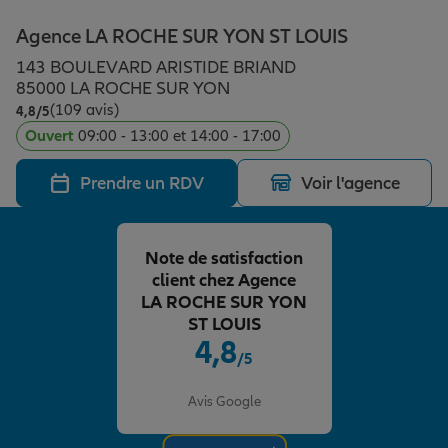
Épargne & retraite
Assurance emprunteur
Prévoyance et dépendance
Protection de la famille
Agence LA ROCHE SUR YON ST LOUIS
143 BOULEVARD ARISTIDE BRIAND
Vos projets
Assurance animal de compagnie
Protection juridique
Plan épargne retraite
85000 LA ROCHE SUR YON
(109 avis)
Note de 4.8 sur 5
4,8
/5
Ouvert
09:00 - 13:00 et 14:00 - 17:00
Conseil assurance
Assurance vie
Partir en vacances
Prendre un RDV
Voir l'agence
Outre-mer
Placements financiers
Déménager
Note de satisfaction
client chez Agence
Professionnels
Investissements immobiliers
Changer de voiture
Assurance auto
LA ROCHE SUR YON
ST LOUIS
4,8
/5
Allianz en France
Transmission
Départ à la retraite
Assurance habitation
Note de 4.8 sur 5
Avis Google
Préparer l’avenir
Le Pack Famille