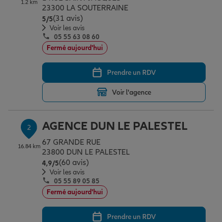
1.2 km
Épargne & retraite
Assurance emprunteur
Prévoyance et dépendance
Protection de la famille
23300 LA SOUTERRAINE
(31 avis)
Note de 5 sur 5
5
/5
Voir les avis
05 55 63 08 60
Vos projets
Assurance animal de compagnie
Protection juridique
Plan épargne retraite
Fermé aujourd'hui
Prendre un RDV
Conseil assurance
Assurance vie
Partir en vacances
Voir l'agence
Outre-mer
Placements financiers
Déménager
AGENCE DUN LE PALESTEL
2
67 GRANDE RUE
16.84 km
Professionnels
Investissements immobiliers
Changer de voiture
Assurance auto
23800 DUN LE PALESTEL
(60 avis)
Note de 4.9 sur 5
4,9
/5
Voir les avis
05 55 89 05 85
Allianz en France
Transmission
Départ à la retraite
Assurance habitation
Fermé aujourd'hui
Prendre un RDV
Préparer l’avenir
Le Pack Famille