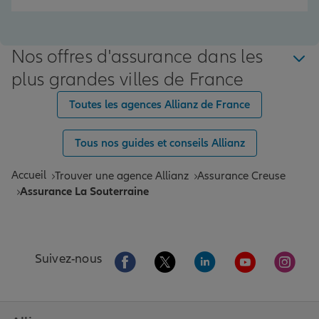
Nos offres d'assurance dans les
plus grandes villes de France
Toutes les agences Allianz de France
Tous nos guides et conseils Allianz
Accueil
Trouver une agence Allianz
Assurance Creuse
Assurance La Souterraine
Aller sur la page Facebook de Allianz
Aller sur la page Twitter de All
Aller sur la page Linke
Aller sur la pa
Aller 
Suivez-nous