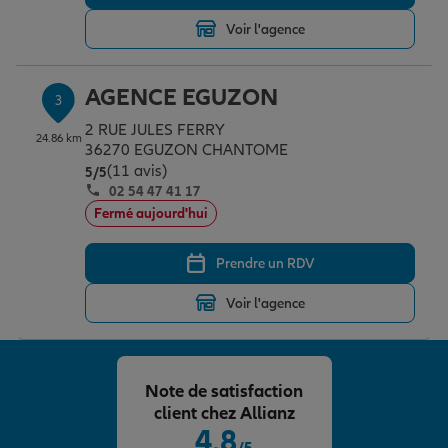
Voir l'agence
Garantie des accidents de la vie
AGENCE EGUZON
3
2 RUE JULES FERRY
Assurance scolaire
24.86 km
36270 EGUZON CHANTOME
(11 avis)
Note de 5 sur 5
5
/5
02 54 47 41 17
Protection juridique
Fermé aujourd'hui
Prendre un RDV
Retraite
Voir l'agence
Tous nos devis d'assurance
Note de satisfaction
client chez Allianz
4,8