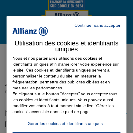
Garantie des accidents de la vie
Continuer sans accepter
Assurance scolaire
Utilisation des cookies et identifiants
Avis de l'agence Agence
uniques
LACAUNE LES BAINS
0
Nous et nos partenaires utilisons des cookies et
Protection juridique
identifiants uniques afin d'améliorer votre expérience sur
Avis sur une période de 6 mois
le site. Ces cookies et identifiants uniques servent à
personnaliser le contenu du site, en mesurer la
fréquentation, permettre des publicités ciblées et en
Retraite
Aucun avis sur votre agence n'a été retrouvé pour le
mesurer les performances.
moment
En cliquant sur le bouton "Accepter" vous acceptez tous
les cookies et identifiants uniques. Vous pouvez aussi
Tous nos devis d'assurance
modifier vos choix à tout moment via le lien "Gérer les
Nos offres d'assurance dans les
cookies" accessible dans le pied de page.
plus grandes villes de France
Gérer les cookies et identifiants uniques