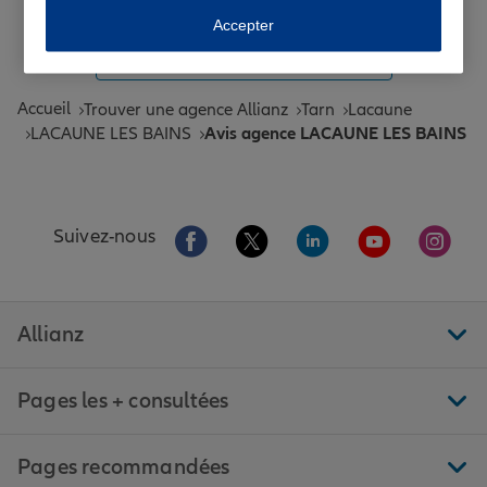
Toutes les agences Allianz de France
Accepter
Tous nos guides et conseils Allianz
Accueil
Trouver une agence Allianz
Tarn
Lacaune
LACAUNE LES BAINS
Avis agence LACAUNE LES BAINS
Aller sur la page Facebook de Allianz
Aller sur la page Twitter de All
Aller sur la page Linke
Aller sur la pa
Aller 
Suivez-nous
Allianz
Pages les + consultées
Pages recommandées