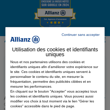
Garantie des accidents de la vie
Assurance scolaire
Continuer sans accepter
Avis de l'agence Agence LAMURE
SUR AZERGUES
Utilisation des cookies et identifiants
Protection juridique
uniques
Avis sur une période de 6 mois
Nous et nos partenaires utilisons des cookies et
Marie g.
identifiants uniques afin d'améliorer votre expérience sur
Note de 5 sur 5
Retraite
le site. Ces cookies et identifiants uniques servent à
Le 17/03/2026 - Agence LAMURE SUR AZERGUES
personnaliser le contenu du site, en mesurer la
fréquentation, permettre des publicités ciblées et en
Prendre un RDV
Voir l'agence
mesurer les performances.
Tous nos devis d'assurance
En cliquant sur le bouton "Accepter" vous acceptez tous
les cookies et identifiants uniques. Vous pouvez aussi
Allianz proche de chez vous
modifier vos choix à tout moment via le lien "Gérer les
Où que vous soyez en France, nos agences Allianz sont
cookies" accessible dans le pied de page.
toujours près de chez vous.