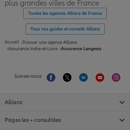
plus grandes villes de France
Toutes les agences Allianz de France
Tous nos guides et conseils Allianz
Accueil
Trouver une agence Allianz
Assurance Indre-et-Loire
Assurance Langeais
Aller sur la page Facebook de Allianz
Aller sur la page Twitter de All
Aller sur la page Linke
Aller sur la pa
Aller 
Suivez-nous
Allianz
Pages les + consultées