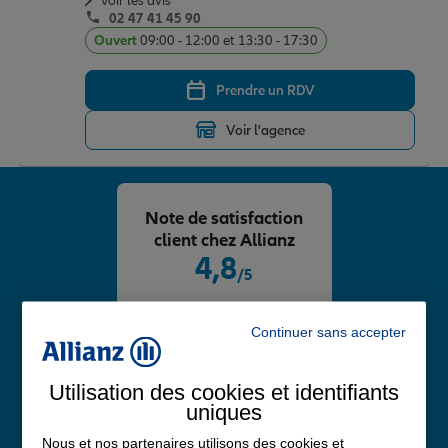
Voir les avis
02 47 41 45 90
Ouvert
09:00 - 12:00 et 13:30 - 17:30
Prendre un RDV
Voir l'agence
Note de satisfaction
client chez Allianz
4,8
/5
Note de 4.8 sur 5
Avis Google
Continuer sans accepter
Utilisation des cookies et identifiants
uniques
Nous et nos partenaires utilisons des cookies et