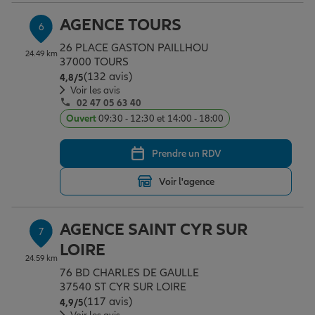
AGENCE TOURS
6
26 PLACE GASTON PAILLHOU
24.49 km
37000 TOURS
(132 avis)
Note de 4.8 sur 5
4,8
/5
Voir les avis
02 47 05 63 40
Ouvert
09:30 - 12:30 et 14:00 - 18:00
Prendre un RDV
Voir l'agence
AGENCE SAINT CYR SUR
7
LOIRE
24.59 km
76 BD CHARLES DE GAULLE
37540 ST CYR SUR LOIRE
(117 avis)
Note de 4.9 sur 5
4,9
/5