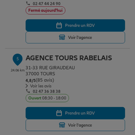
02 47 44 24 90
Fermé aujourd'hui
Prendre un RDV
Voir l'agence
AGENCE TOURS RABELAIS
5
31-33 RUE GIRAUDEAU
24.06 km
37000 TOURS
(85 avis)
Note de 4.8 sur 5
4,8
/5
Voir les avis
02 47 36 38 38
Ouvert
08:30 - 18:00
Prendre un RDV
Voir l'agence