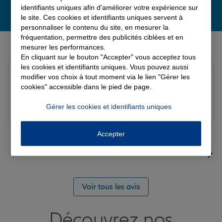
identifiants uniques afin d'améliorer votre expérience sur
le site. Ces cookies et identifiants uniques servent à
personnaliser le contenu du site, en mesurer la
fréquentation, permettre des publicités ciblées et en
Derniers avis de nos agences Allianz
mesurer les performances.
En cliquant sur le bouton "Accepter" vous acceptez tous
les cookies et identifiants uniques. Vous pouvez aussi
Fanny B.
modifier vos choix à tout moment via le lien "Gérer les
Note de 5 sur 5
cookies" accessible dans le pied de page.
Le 09/08/2026 - Agence LANGRES-SAINT GEOSMES
Très bonne agence. Notre conseillère Laura est
Gérer les cookies et identifiants uniques
réactive et professionnelle.
Accepter
Voir tous les avis
Découvrez nos