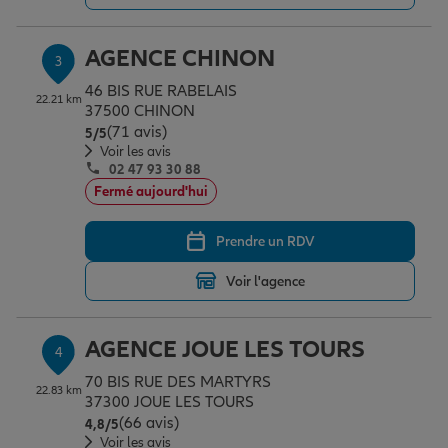
AGENCE CHINON
3
Garantie des accidents de la vie
46 BIS RUE RABELAIS
22.21 km
37500 CHINON
(71 avis)
Note de 5 sur 5
5
/5
Assurance scolaire
Voir les avis
02 47 93 30 88
Fermé aujourd'hui
Protection juridique
Prendre un RDV
Voir l'agence
Retraite
AGENCE JOUE LES TOURS
4
Tous nos devis d'assurance
70 BIS RUE DES MARTYRS
22.83 km
37300 JOUE LES TOURS
(66 avis)
Note de 4.8 sur 5
4,8
/5
Voir les avis