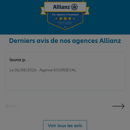
Garantie des accidents de la vie
Derniers avis de nos agences Allianz
Assurance scolaire
louna p.
Protection juridique
Note de 5 sur 5
Le 06/08/2026 - Agence SOURDEVAL
Retraite
Tous nos devis d'assurance
Voir tous les avis