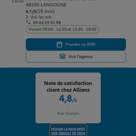
2.22 km
Épargne & retraite
Assurance emprunteur
Prévoyance et dépendance
Protection de la famille
48300 LANGOGNE
(18 avis)
Note de 4.7 sur 5
4,7
/5
Voir les avis
04 66 69 01 88
Vos projets
Assurance animal de compagnie
Protection juridique
Plan épargne retraite
Ouvert
09:00 - 12:30 et 13:30 - 18:00
Prendre un RDV
Conseil assurance
Assurance vie
Partir en vacances
Voir l'agence
Outre-mer
Placements financiers
Déménager
Note de satisfaction
client chez Allianz
Professionnels
Investissements immobiliers
Changer de voiture
Assurance auto
4,8
/5
Note de 4.8 sur 5
Allianz en France
Transmission
Départ à la retraite
Assurance habitation
Avis Google
Préparer l’avenir
Le Pack Famille