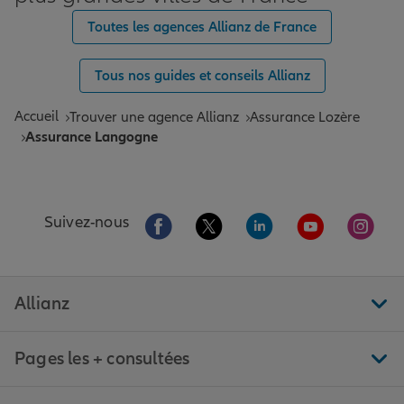
Toutes les agences Allianz de France
Tous nos guides et conseils Allianz
Accueil
Trouver une agence Allianz
Assurance Lozère
Assurance Langogne
Aller sur la page Facebook de Allianz
Aller sur la page Twitter de All
Aller sur la page Linke
Aller sur la pa
Aller 
Suivez-nous
Allianz
Pages les + consultées