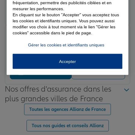
fréquentation, permettre des publicités ciblées et en
l'agence au top 👌
mesurer les performances.
Prendre un RDV
Voir l'agence
En cliquant sur le bouton "Accepter" vous acceptez tous
les cookies et identifiants uniques. Vous pouvez aussi
modifier vos choix à tout moment via le lien "Gérer les
Martine E.
cookies" accessible dans le pied de page.
Note de 5 sur 5
Le 18/03/2026 - Agence LARUNS
Gérer les cookies et identifiants uniques
Très bien accueillie par Audrey à Laruns. Agent très
disponible,à l'écoute. A pu mettre à jour mon contrat
Accepter
dans les meilleures conditions . Je recommande.
Prendre un RDV
Voir l'agence
Nos offres d'assurance dans les
plus grandes villes de France
Toutes les agences Allianz de France
Tous nos guides et conseils Allianz