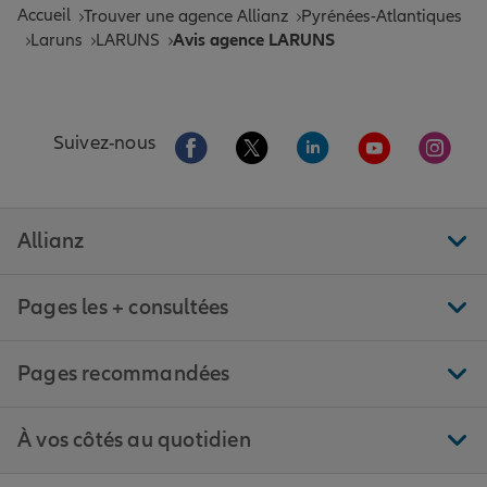
Accueil
Trouver une agence Allianz
Pyrénées-Atlantiques
Laruns
LARUNS
Avis agence LARUNS
Aller sur la page Facebook de Allianz
Aller sur la page Twitter de All
Aller sur la page Linke
Aller sur la pa
Aller 
Suivez-nous
Allianz
Pages les + consultées
Pages recommandées
À vos côtés au quotidien