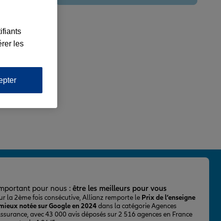
ifiants
rer les
epter
important pour nous :
être les meilleurs pour vous
ur la 2ème fois consécutive, Allianz remporte le
Prix de l’enseigne
 mieux notée sur Google en 2024
dans la catégorie Agences
Assurance, avec 43 000 avis déposés sur 2 516 agences en France