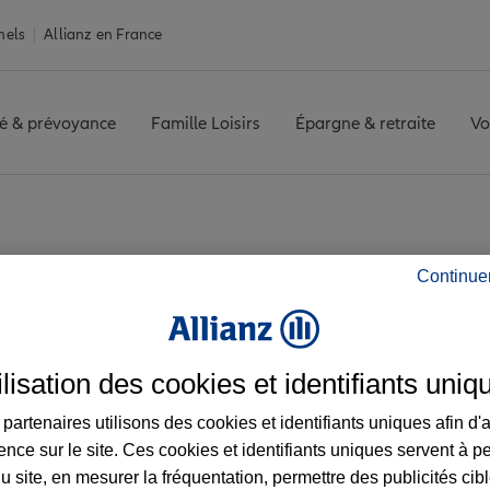
nels
Allianz en France
é & prévoyance
Famille Loisirs
Épargne & retraite
Vo
s agence LAVAUR
Continue
z les avis de l'agen
ilisation des cookies et identifiants uniq
partenaires utilisons des cookies et identifiants uniques afin d'
ence sur le site. Ces cookies et identifiants uniques servent à p
u site, en mesurer la fréquentation, permettre des publicités cib