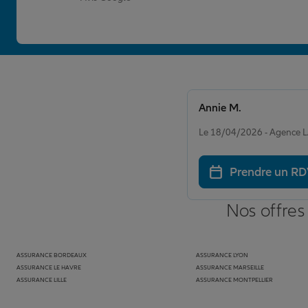
Annie M.
Note de 5 sur 5
Le 18/04/2026 - Agence
Prendre un R
Nos offres
ASSURANCE BORDEAUX
ASSURANCE LYON
ASSURANCE LE HAVRE
ASSURANCE MARSEILLE
ASSURANCE LILLE
ASSURANCE MONTPELLIER