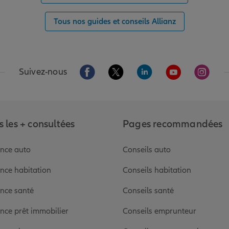
Tous nos guides et conseils Allianz
Aller sur la page Facebook de Allianz
Aller sur la page Twitter de Alli
Aller sur la page Linked
Aller sur la pa
Aller s
Suivez-nous
 les + consultées
Pages recommandées
nce auto
Conseils auto
nce habitation
Conseils habitation
nce santé
Conseils santé
nce prêt immobilier
Conseils emprunteur