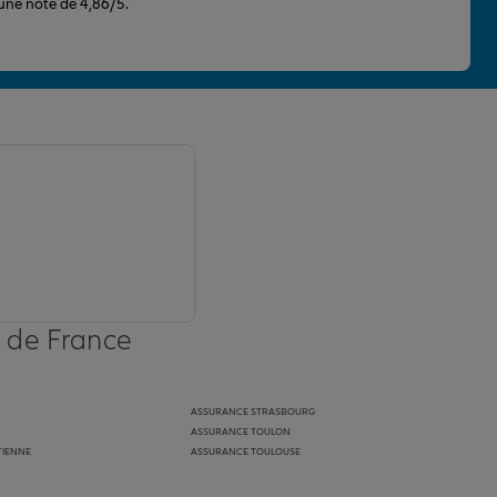
 une note de 4,86/5.
s de France
ASSURANCE STRASBOURG
ASSURANCE TOULON
TIENNE
ASSURANCE TOULOUSE