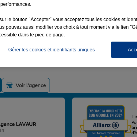
 performances.
sur le bouton "Accepter" vous acceptez tous les cookies et ident
s pouvez aussi modifier vos choix à tout moment via le lien "Gé
cessible dans le pied de page.
UR
Gérer les cookies et identifiants uniques
Acc
S DE GAULLE
Voir l'agence
L'
Po
z Agence LAVAUR
la
44
d’