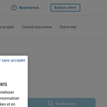
Assistance
Espace client
s projets
Conseil assurance
Outre-mer
r sans accepter
ce LAVAUR
ues
améliorer
ersonnaliser
Recherche
lées et en
Utiliser ma position