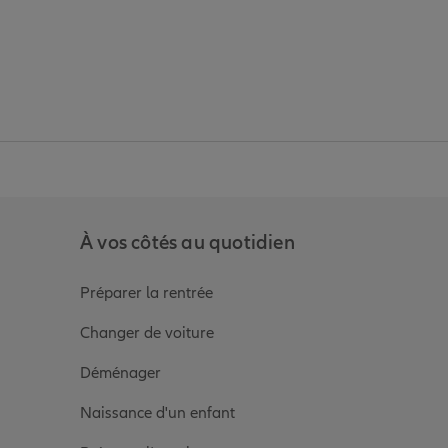
anz
in de Allianz
ge Youtube de Allianz
ur la page Instagram de Allianz
À vos côtés au quotidien
Préparer la rentrée
Changer de voiture
Déménager
Naissance d'un enfant