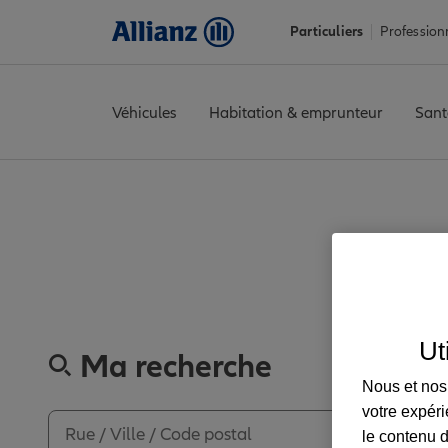
Particuliers
Profession
Véhicules
Habitation & emprunteur
Sant
Accueil
Trouver une agence Allianz
Tarn
Lavaur
LAVAUR
Avi
Découvre
Ut
Ma recherche
Nous et nos 
votre expéri
le contenu d