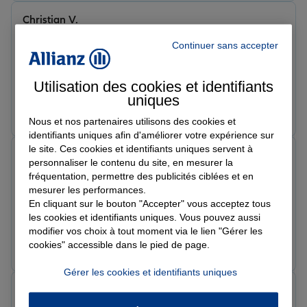
Christian V.
Note de 5 sur 5
Le 06/03/2026 - Agence METZ BAN ST MARTIN
Continuer sans accepter
J'ai souscrit plusieurs contrats dans cette agence le
conseiller est très professionnel à l'écoute des besoins
Utilisation des cookies et identifiants
et propose au mieux la meilleure option pour répondre
uniques
à la demande. En plus une agence physique avec un
Prendre un RDV
Voir l'agence
numéro fixe et un conseiller à votre disposition pour
Nous et nos partenaires utilisons des cookies et
toute demande. Je recommande vivement
identifiants uniques afin d'améliorer votre expérience sur
le site. Ces cookies et identifiants uniques servent à
Théo L.
personnaliser le contenu du site, en mesurer la
Note de 5 sur 5
fréquentation, permettre des publicités ciblées et en
Le 05/03/2026 - Agence METZ BAN ST MARTIN
mesurer les performances.
Guillaume est de très bons conseils. Expertise et
En cliquant sur le bouton "Accepter" vous acceptez tous
accompagnement au top. Je recommande
les cookies et identifiants uniques. Vous pouvez aussi
modifier vos choix à tout moment via le lien "Gérer les
Prendre un RDV
Voir l'agence
cookies" accessible dans le pied de page.
Gérer les cookies et identifiants uniques
Brice B.
Note de 5 sur 5