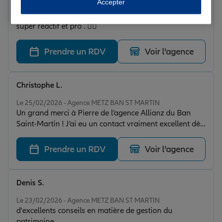
Accepter
Le 26/02/2026 - Agence METZ BAN ST MARTIN
Bonjour , merci à M. Vafopoulos . Toujours à l’écoute ,
super réactif et pro . 👍🏻
Prendre un RDV
Voir l'agence
Christophe L.
Note de 5 sur 5
Le 25/02/2026 - Agence METZ BAN ST MARTIN
Un grand merci à Pierre de l’agence Allianz du Ban
Saint-Martin ! J’ai eu un contact vraiment excellent dès
le premier échange. Pierre est à la fois très
professionnel, à l’écoute et d’une grande gentillesse. Il
Prendre un RDV
Voir l'agence
a pris le temps de m’expliquer chaque détail, de
répondre à toutes mes questions et de me conseiller
avec transparence. On se sent en confiance,
Denis S.
accompagné et vraiment considéré, ce qui est très
Note de 5 sur 5
important lorsqu’il s’agit d’assurance. C’est rare de
Le 23/02/2026 - Agence METZ BAN ST MARTIN
d'excellents conseils en matière de gestion du
tomber sur un conseiller aussi disponible et impliqué.
patrimoine