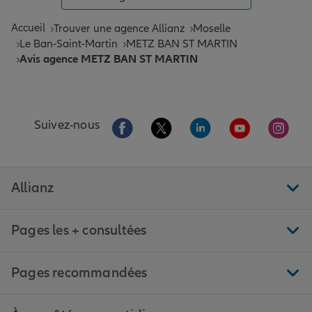
Accueil
Trouver une agence Allianz
Moselle
Le Ban-Saint-Martin
METZ BAN ST MARTIN
Avis agence METZ BAN ST MARTIN
Aller sur la page Facebook de Allianz
Aller sur la page Twitter de All
Aller sur la page Linke
Aller sur la pa
Aller 
Suivez-nous
Allianz
Pages les + consultées
Pages recommandées