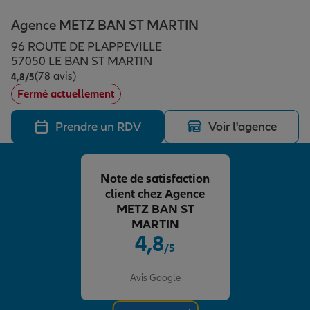
Épargne & retraite
Assurance emprunteur
Prévoyance et dépendance
Protection de la famille
Agence METZ BAN ST MARTIN
96 ROUTE DE PLAPPEVILLE
Vos projets
Assurance animal de compagnie
Protection juridique
Plan épargne retraite
57050 LE BAN ST MARTIN
(78 avis)
Note de 4.8 sur 5
4,8
/5
Fermé actuellement
Conseil assurance
Assurance vie
Partir en vacances
Prendre un RDV
Voir l'agence
Outre-mer
Placements financiers
Déménager
Note de satisfaction
client chez Agence
Professionnels
Investissements immobiliers
Changer de voiture
Assurance auto
METZ BAN ST
MARTIN
4,8
/5
Allianz en France
Transmission
Départ à la retraite
Assurance habitation
Note de 4.8 sur 5
Avis Google
Préparer l’avenir
Le Pack Famille