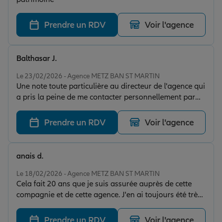
Je suis entièrement satisfaite et je recommande cette
agence les yeux fermés !
Prendre un RDV
Voir l'agence
Balthasar J.
Note de 5 sur 5
Le 23/02/2026 - Agence METZ BAN ST MARTIN
Une note toute particulière au directeur de l'agence qui
a pris la peine de me contacter personnellement par
téléphone. Accueil chaleureux et sympathique en
rendez-vous ont été un plus dans la suite de notre
Prendre un RDV
Voir l'agence
relation professionnelle.
anais d.
Note de 5 sur 5
Le 18/02/2026 - Agence METZ BAN ST MARTIN
Cela fait 20 ans que je suis assurée auprès de cette
compagnie et de cette agence. J'en ai toujours été très
satisfaite. Mention spéciale à Guillaume, en qui j’ai une
grande confiance : très patient, pertinent et fort
Prendre un RDV
Voir l'agence