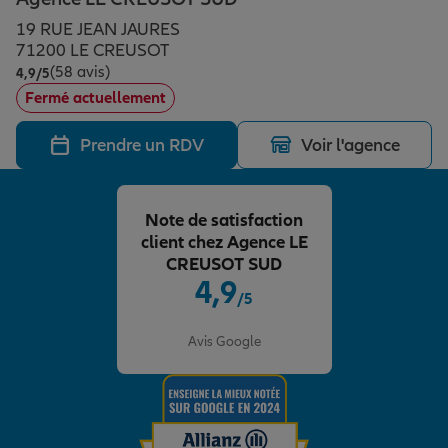
Épargne & retraite
Assurance emprunteur
Prévoyance et dépendance
Protection de la famille
19 RUE JEAN JAURES
71200 LE CREUSOT
(58 avis)
Note de 4.9 sur 5
4,9
/5
Vos projets
Assurance animal de compagnie
Protection juridique
Plan épargne retraite
Fermé actuellement
Prendre un RDV
Voir l'agence
Conseil assurance
Assurance vie
Partir en vacances
Note de satisfaction
Outre-mer
Placements financiers
Déménager
client chez Agence LE
CREUSOT SUD
4,9
/5
Professionnels
Investissements immobiliers
Changer de voiture
Assurance auto
Note de 4.9 sur 5
Avis Google
Allianz en France
Transmission
Départ à la retraite
Assurance habitation
Préparer l’avenir
Le Pack Famille