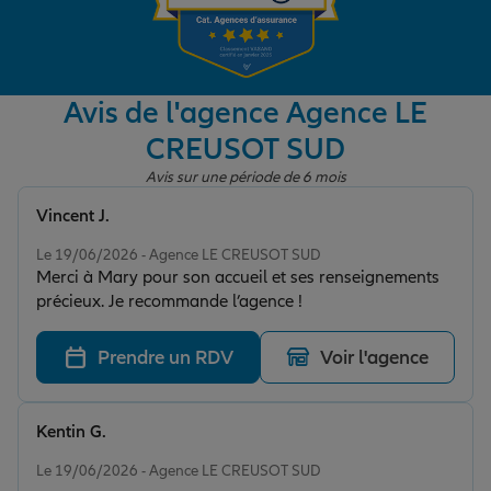
Garantie des accidents de la vie
Avis de l'agence Agence LE
CREUSOT SUD
Assurance scolaire
Avis sur une période de 6 mois
Vincent J.
Protection juridique
Note de 5 sur 5
Le 19/06/2026 - Agence LE CREUSOT SUD
Merci à Mary pour son accueil et ses renseignements
précieux. Je recommande l’agence !
Retraite
Prendre un RDV
Voir l'agence
Tous nos devis d'assurance
Kentin G.
Note de 5 sur 5
Le 19/06/2026 - Agence LE CREUSOT SUD