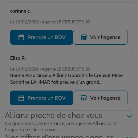
corinne c.
Note de 5 sur 5
Le 12/02/2026 - Agence LE CREUSOT SUD
Prendre un RDV
Voir l'agence
Elisa R.
Note de 5 sur 5
Le 10/02/2026 - Agence LE CREUSOT SUD
Bonne Assurance « Allianz Gourdins le Creusot Mme
Sandrine LAHMAR fait preuve d’un grand
professionnalisme tant que pour son accueil
téléphonique, son suivi de dossiers et des explications
Prendre un RDV
Voir l'agence
très claires. On sent qu’elle maîtrise parfaitement son
travail. Une personne très agréable que l’on peut
Allianz proche de chez vous
déranger à tout moment, c’est très appréciable de
notre temps.”
Où que vous soyez en France, nos agences Allianz sont
toujours près de chez vous.
Nos offres d'assurance dans les