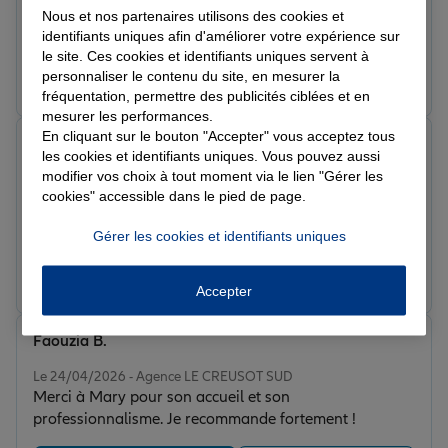
Je recommande cette agence les yeux fermés ! Je suis
Nous et nos partenaires utilisons des cookies et
vraiment très contente et satisfaite de l’agence Allianz
identifiants uniques afin d'améliorer votre expérience sur
Kévin Gourdin au Creusot. Toute l’équipe est adorable,
le site. Ces cookies et identifiants uniques servent à
accueillante, à l’écoute et toujours prête à prendre le
Prendre un RDV
Voir l'agence
personnaliser le contenu du site, en mesurer la
temps de bien expliquer les choses. On sent qu’ils se
fréquentation, permettre des publicités ciblées et en
soucient réellement de leurs clients et qu’ils cherchent
mesurer les performances.
avant tout à trouver les meilleures solutions pour
En cliquant sur le bouton "Accepter" vous acceptez tous
Claudio C.
les cookies et identifiants uniques. Vous pouvez aussi
nous. C’est une agence humaine, professionnelle et
Note de 5 sur 5
modifier vos choix à tout moment via le lien "Gérer les
bienveillante. On est toujours reçu avec gentillesse et
Le 29/04/2026 - Agence LE CREUSOT SUD
cookies" accessible dans le pied de page.
Très bien reçu ce matin chez Allianz Le Creusot,
compréhension, et cela fait toute la différence. Un
personnel très compétent et souriant. Je compte
grand merci à toute l’équipe pour votre sérieux, votre
Gérer les cookies et identifiants uniques
devenir client après ma visite.
disponibilité et votre bonne humeur au quotidien une
agence qui mérite sincèrement d’être connue et
Prendre un RDV
Voir l'agence
reconnue pour la qualité de son accompagnement !
Accepter
Faouzia B.
Note de 5 sur 5
Le 24/04/2026 - Agence LE CREUSOT SUD
Merci à Mary pour son accueil et son
professionnalisme. Je recommande fortement !