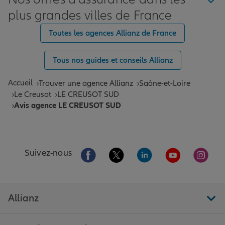
plus grandes villes de France
Toutes les agences Allianz de France
Tous nos guides et conseils Allianz
Accueil
Trouver une agence Allianz
Saône-et-Loire
Le Creusot
LE CREUSOT SUD
Avis agence LE CREUSOT SUD
Aller sur la page Facebook de Allianz
Aller sur la page Twitter de All
Aller sur la page Linke
Aller sur la pa
Aller 
Suivez-nous
Allianz