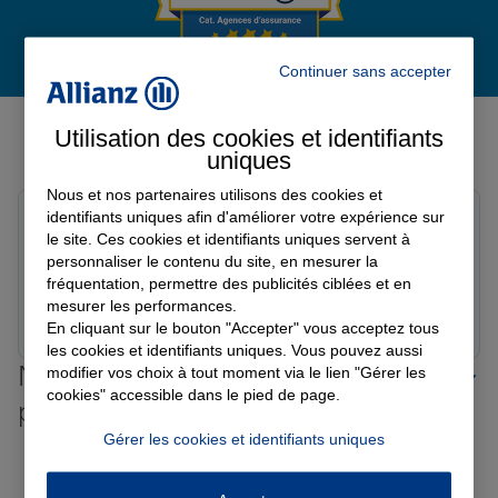
Continuer sans accepter
Garantie des accidents de la vie
Avis de l'agence Agence LE
Utilisation des cookies et identifiants
FAOUET
Assurance scolaire
uniques
Avis sur une période de 6 mois
Nous et nos partenaires utilisons des cookies et
identifiants uniques afin d'améliorer votre expérience sur
Aziliz L.
Protection juridique
le site. Ces cookies et identifiants uniques servent à
Note de 5 sur 5
Le 27/04/2026 - Agence LE FAOUET
personnaliser le contenu du site, en mesurer la
fréquentation, permettre des publicités ciblées et en
mesurer les performances.
Prendre un RDV
Voir l'agence
Retraite
En cliquant sur le bouton "Accepter" vous acceptez tous
les cookies et identifiants uniques. Vous pouvez aussi
Nos offres d'assurance dans les
modifier vos choix à tout moment via le lien "Gérer les
Tous nos devis d'assurance
cookies" accessible dans le pied de page.
plus grandes villes de France
Gérer les cookies et identifiants uniques
Toutes les agences Allianz de France