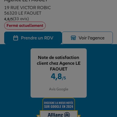
Épargne & retraite
Assurance emprunteur
Prévoyance et dépendance
Protection de la famille
19 RUE VICTOR ROBIC
56320 LE FAOUET
(33 avis)
Note de 4.8 sur 5
4,8
/5
Vos projets
Assurance animal de compagnie
Protection juridique
Plan épargne retraite
Fermé actuellement
Prendre un RDV
Voir l'agence
Conseil assurance
Assurance vie
Partir en vacances
Note de satisfaction
Outre-mer
Placements financiers
Déménager
client chez Agence LE
FAOUET
4,8
/5
Professionnels
Investissements immobiliers
Changer de voiture
Assurance auto
Note de 4.8 sur 5
Avis Google
Allianz en France
Transmission
Départ à la retraite
Assurance habitation
Préparer l’avenir
Le Pack Famille