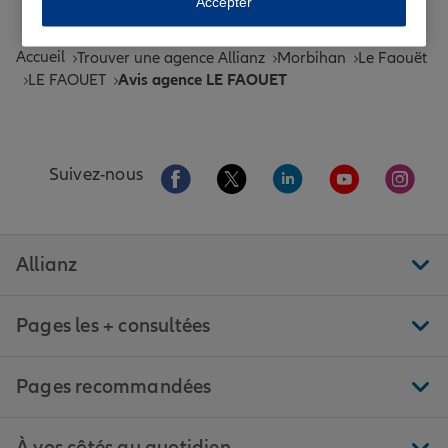
Accepter
Tous nos guides et conseils Allianz
Accueil
Trouver une agence Allianz
Morbihan
Le Faouët
LE FAOUET
Avis agence LE FAOUET
Aller sur la page Facebook de Allianz
Aller sur la page Twitter de All
Aller sur la page Linke
Aller sur la pa
Aller 
Suivez-nous
Allianz
Pages les + consultées
Pages recommandées