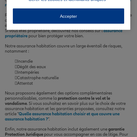
responsabilité civile
.
Pour les locataires, colocataires et propriétaires en copropriété, cette
Accepter
assurance est une
obligation légale
. Nous recommandons
également aux propriétaires de souscrire une assurance habitation.
Si vous êtes propriétaire, découvrez nos conseils sur l'
assurance
propriétaire
pour bien protéger votre bien.
Notre assurance habitation couvre un large éventail de risques,
notamment :
Incendie
Dégât des eaux
Intempéries
Catastrophe naturelle
Attentat
Nous proposons également des options complémentaires
personnalisables, comme la
protection contre le vol et le
vandalisme
. Si vous souhaitez en savoir plus sur le choix de votre
assurance habitation et les garanties proposées, consultez notre
article "
Quelle assurance habitation choisir et que couvre une
assurance habitation ?
".
Enfin, notre assurance habitation inclut également une
garantie
Protection Juridique
pour vous accompagner en cas de litige. Pour