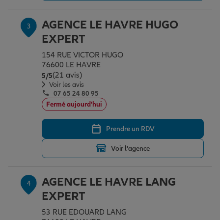
AGENCE LE HAVRE HUGO
3
Garantie des accidents de la vie
EXPERT
154 RUE VICTOR HUGO
76600 LE HAVRE
Assurance scolaire
(21 avis)
Note de 5 sur 5
5
/5
Voir les avis
07 65 24 80 95
Protection juridique
Fermé aujourd'hui
Prendre un RDV
Retraite
Voir l'agence
Tous nos devis d'assurance
AGENCE LE HAVRE LANG
4
EXPERT
53 RUE EDOUARD LANG