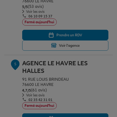
76600 LE HAVRE
(53 avis)
Note de 5 sur 5
5
/5
Voir les avis
06 10 09 15 37
Fermé aujourd'hui
Prendre un RDV
Voir l'agence
AGENCE LE HAVRE LES
5
HALLES
91 RUE LOUIS BRINDEAU
76600 LE HAVRE
(61 avis)
Note de 4.7 sur 5
4,7
/5
Voir les avis
02 35 42 31 01
Fermé aujourd'hui