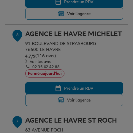
Prendre un RDV
Voir l'agence
AGENCE LE HAVRE MICHELET
6
91 BOULEVARD DE STRASBOURG
76600 LE HAVRE
(116 avis)
Note de 4.7 sur 5
4,7
/5
Voir les avis
02 35 42 42 88
Fermé aujourd'hui
Prendre un RDV
Voir l'agence
AGENCE LE HAVRE ST ROCH
7
63 AVENUE FOCH