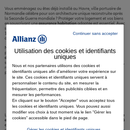
Vous emménagez ou êtes déjà installé au Havre, ville portuaire de
Normandie célèbre pour son architecture unique reconstruite après
la Seconde Guerre mondiale ? Protéger votre logement et vos biens
en souscrivant une
assurance habitation
adaptée est essentiel. Avec
ses monuments emblématiques comme l'église Saint-Joseph et ses
170 000 habitants, Le Havre bénéficie d'un climat océanique et
Continuer sans accepter
d'une géographie singulière entre mer et falaises.
Nos agents, disponibles dans nos agences locales havraises, sont là
Utilisation des cookies et identifiants
pour vous accompagner et vous proposer les meilleures
solutions
uniques
d'assurance habitation
, quelle que soit votre situation. Que vous
soyez locataire, colocataire, propriétaire occupant ou non occupant,
Nous et nos partenaires utilisons des cookies et
nous avons la
formule d'assurance habitation
qu'il vous faut pour
identifiants uniques afin d'améliorer votre expérience sur
protéger efficacement votre logement et vos biens personnels.
le site. Ces cookies et identifiants uniques servent à
personnaliser le contenu du site, en mesurer la
Assurance habitation au
fréquentation, permettre des publicités ciblées et en
mesurer les performances.
Havre
En cliquant sur le bouton "Accepter" vous acceptez tous
les cookies et identifiants uniques. Vous pouvez aussi
modifier vos choix à tout moment via le lien "Gérer les
L'
assurance habitation
est primordiale pour
protéger votre domicile
cookies" accessible dans le pied de page.
et vos biens
au Havre. Elle vous couvre également en
responsabilité
civile
en cas de dommages causés à autrui. Pour en savoir plus sur
Gérer les cookies et identifiants uniques
cette garantie essentielle, consultez notre article dédié à l'
assurance