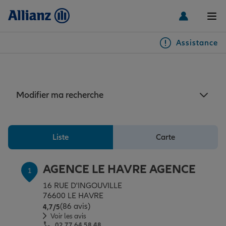
Men
Assistance
Particuliers
Assurance habitation Havre
Véhicules
Modifier ma recherche
Habitation & emprunteur
Auto
Liste
Carte
Santé & prévoyance
2 roues
Habitation
AGENCE LE HAVRE AGENCE
1
16 RUE D'INGOUVILLE
Famille Loisirs
Autres véhicules
Équipements habitation
Santé
76600 LE HAVRE
(86 avis)
Note de 4.7 sur 5
4,7
/5
Voir les avis
02 77 64 58 48