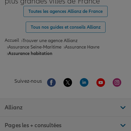
plus grandes villes de France
Toutes les agences Allianz de France
Tous nos guides et conseils Allianz
Accueil
Trouver une agence Allianz
Assurance Seine-Maritime
Assurance Havre
Assurance habitation
Aller sur la page Facebook de Allianz
Aller sur la page Twitter de All
Aller sur la page Linke
Aller sur la pa
Aller 
Suivez-nous
Allianz
Pages les + consultées