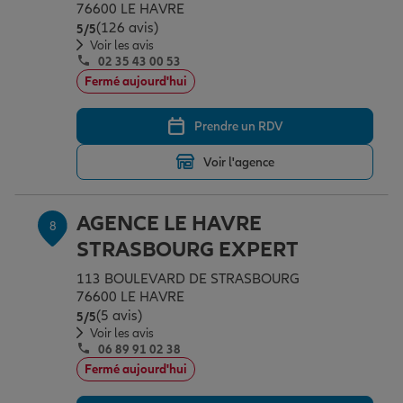
76600 LE HAVRE
(126 avis)
Note de 5 sur 5
5
/5
Voir les avis
02 35 43 00 53
Fermé aujourd'hui
Prendre un RDV
Voir l'agence
AGENCE LE HAVRE
8
STRASBOURG EXPERT
113 BOULEVARD DE STRASBOURG
76600 LE HAVRE
(5 avis)
Note de 5 sur 5
5
/5
Voir les avis
06 89 91 02 38
Fermé aujourd'hui