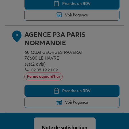
Prendre un RDV
Voir l'agence
AGENCE P3A PARIS
9
NORMANDIE
60 QUAI GEORGES RAVERAT
76600 LE HAVRE
(2 avis)
Note de 5 sur 5
5
/5
02 35 19 21 09
Fermé aujourd'hui
Prendre un RDV
Voir l'agence
Note de satisfaction