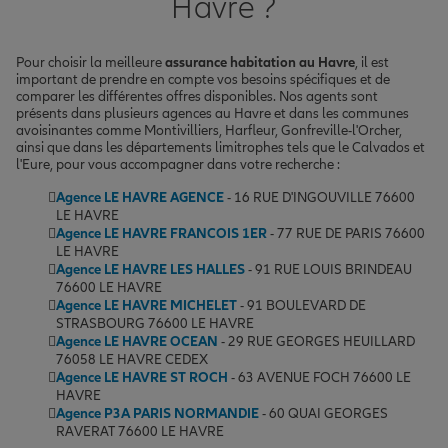
Havre ?
Pour choisir la meilleure
assurance habitation au Havre
, il est
important de prendre en compte vos besoins spécifiques et de
comparer les différentes offres disponibles. Nos agents sont
présents dans plusieurs agences au Havre et dans les communes
avoisinantes comme Montivilliers, Harfleur, Gonfreville-l'Orcher,
ainsi que dans les départements limitrophes tels que le Calvados et
l'Eure, pour vous accompagner dans votre recherche :
Agence LE HAVRE AGENCE
- 16 RUE D'INGOUVILLE 76600
LE HAVRE
Agence LE HAVRE FRANCOIS 1ER
- 77 RUE DE PARIS 76600
LE HAVRE
Agence LE HAVRE LES HALLES
- 91 RUE LOUIS BRINDEAU
76600 LE HAVRE
Agence LE HAVRE MICHELET
- 91 BOULEVARD DE
STRASBOURG 76600 LE HAVRE
Agence LE HAVRE OCEAN
- 29 RUE GEORGES HEUILLARD
76058 LE HAVRE CEDEX
Agence LE HAVRE ST ROCH
- 63 AVENUE FOCH 76600 LE
HAVRE
Agence P3A PARIS NORMANDIE
- 60 QUAI GEORGES
RAVERAT 76600 LE HAVRE