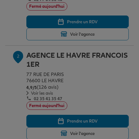
Épargne & retraite
Assurance emprunteur
Prévoyance et dépendance
Protection de la famille
Fermé aujourd'hui
Prendre un RDV
Vos projets
Assurance animal de compagnie
Protection juridique
Plan épargne retraite
Voir l'agence
Conseil assurance
Assurance vie
Partir en vacances
AGENCE LE HAVRE FRANCOIS
2
1ER
Outre-mer
Placements financiers
Déménager
77 RUE DE PARIS
76600 LE HAVRE
(126 avis)
Note de 4.9 sur 5
4,9
/5
Professionnels
Investissements immobiliers
Changer de voiture
Assurance auto
Voir les avis
02 35 41 35 47
Fermé aujourd'hui
Allianz en France
Transmission
Départ à la retraite
Assurance habitation
Prendre un RDV
Voir l'agence
Préparer l’avenir
Le Pack Famille