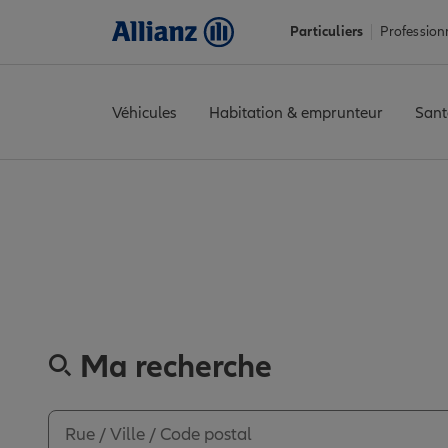
Particuliers
Profession
Véhicules
Habitation & emprunteur
Sant
Accueil
Trouver une agence Allianz
Sarthe
Le Mans
LE MANS
Découvrez les a
Ma recherche