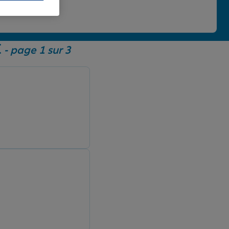
 une note de 4,86/5.
E
- page 1 sur 3