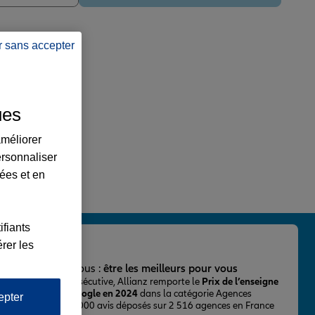
r sans accepter
ues
améliorer
ersonnaliser
lées et en
ifiants
rer les
important pour nous :
être les meilleurs pour vous
ur la 2ème fois consécutive, Allianz remporte le
Prix de l’enseigne
 mieux notée sur Google en 2024
dans la catégorie Agences
epter
Assurance, avec 43 000 avis déposés sur 2 516 agences en France