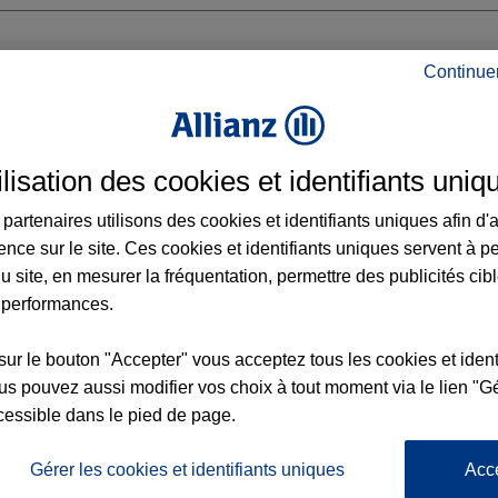
Continue
ANS REPUBLIQUE
ilisation des cookies et identifiants uniq
partenaires utilisons des cookies et identifiants uniques afin d'
ence sur le site. Ces cookies et identifiants uniques servent à p
 14:00 - 18:00
u site, en mesurer la fréquentation, permettre des publicités cib
 performances.
Voir l'agence
sur le bouton "Accepter" vous acceptez tous les cookies et ident
s pouvez aussi modifier vos choix à tout moment via le lien "Gé
cessible dans le pied de page.
L'
Po
ce LE MANS REPUBLIQUE
la
Gérer les cookies et identifiants uniques
Acc
394
d’