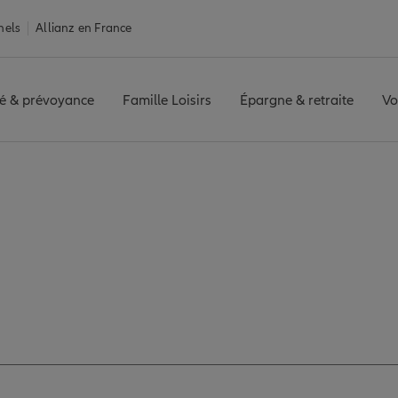
nels
Allianz en France
é & prévoyance
Famille Loisirs
Épargne & retraite
Vo
 REPUBLIQUE
Avis agence LE MANS REPUBLIQUE
vis de l'agence LE