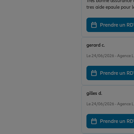
Tres bonne assurance v
tres aide epaule pour les demarches par jonathan l agent general m a beaucoup aide car moi sous le choc de l
accident conzissant mz
le sinistre bien
Prendre un R
gerard c.
Note de 5 sur 5
Le 24/06/2026 - Agence
Prendre un R
gilles d.
Note de 5 sur 5
Le 24/06/2026 - Agence
Prendre un R