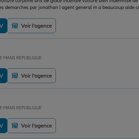
oiture corporel bris de glace incendie voiture bien indemnise de 
l les mots de l assurance mathilde simon m.ont aide tout le mon
 indemnise de mon vehicule recent
DV
Voir l'agence
 LE MANS REPUBLIQUE
DV
Voir l'agence
 LE MANS REPUBLIQUE
DV
Voir l'agence