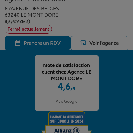
Épargne & retraite
Assurance emprunteur
Prévoyance et dépendance
Protection de la famille
8 AVENUE DES BELGES
63240 LE MONT DORE
(9 avis)
Note de 4.6 sur 5
4,6
/5
Vos projets
Assurance animal de compagnie
Protection juridique
Plan épargne retraite
Fermé actuellement
Prendre un RDV
Voir l'agence
Conseil assurance
Assurance vie
Partir en vacances
Note de satisfaction
Outre-mer
Placements financiers
Déménager
client chez Agence LE
MONT DORE
4,6
/5
Professionnels
Investissements immobiliers
Changer de voiture
Assurance auto
Note de 4.6 sur 5
Avis Google
Allianz en France
Transmission
Départ à la retraite
Assurance habitation
Préparer l’avenir
Le Pack Famille