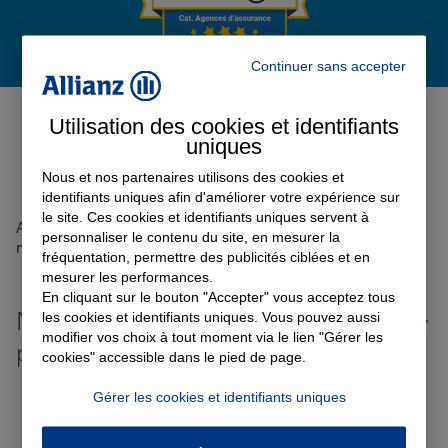
Garantie des accidents de la vie
Continuer sans accepter
Avis de l'agence Agence LE
Utilisation des cookies et identifiants
MONT DORE
0
Assurance scolaire
uniques
Avis sur une période de 6 mois
Nous et nos partenaires utilisons des cookies et
identifiants uniques afin d'améliorer votre expérience sur
Protection juridique
le site. Ces cookies et identifiants uniques servent à
Aucun avis sur votre agence n'a été retrouvé pour le
personnaliser le contenu du site, en mesurer la
moment
fréquentation, permettre des publicités ciblées et en
mesurer les performances.
Retraite
En cliquant sur le bouton "Accepter" vous acceptez tous
Nos offres d'assurance dans les
les cookies et identifiants uniques. Vous pouvez aussi
modifier vos choix à tout moment via le lien "Gérer les
plus grandes villes de France
Tous nos devis d'assurance
cookies" accessible dans le pied de page.
Toutes les agences Allianz de France
Gérer les cookies et identifiants uniques
Tous nos guides et conseils Allianz