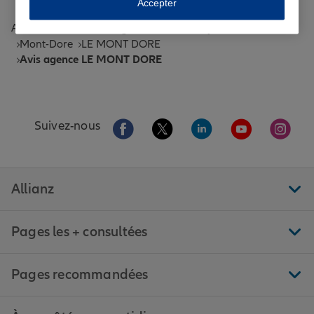
Accepter
Accueil
Trouver une agence Allianz
Puy-de-Dôme
Mont-Dore
LE MONT DORE
Avis agence LE MONT DORE
Aller sur la page Facebook de Allianz
Aller sur la page Twitter de All
Aller sur la page Linke
Aller sur la pa
Aller 
Suivez-nous
Allianz
Pages les + consultées
Pages recommandées