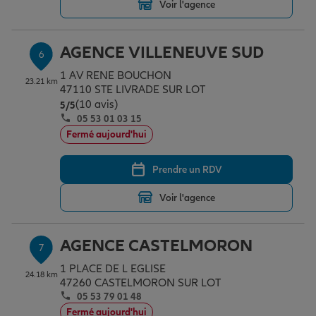
Voir l'agence
AGENCE VILLENEUVE SUD
6
1 AV RENE BOUCHON
23.21 km
47110 STE LIVRADE SUR LOT
(10 avis)
Note de 5 sur 5
5
/5
05 53 01 03 15
Fermé aujourd'hui
Prendre un RDV
Voir l'agence
AGENCE CASTELMORON
7
1 PLACE DE L EGLISE
24.18 km
47260 CASTELMORON SUR LOT
05 53 79 01 48
Fermé aujourd'hui