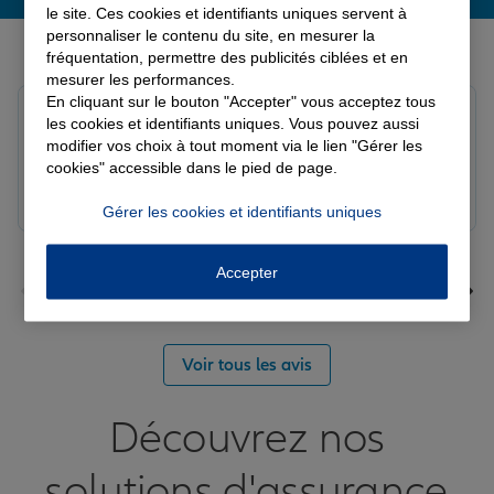
le site. Ces cookies et identifiants uniques servent à
personnaliser le contenu du site, en mesurer la
Derniers avis de nos agences Allianz
fréquentation, permettre des publicités ciblées et en
mesurer les performances.
En cliquant sur le bouton "Accepter" vous acceptez tous
Louis M.
les cookies et identifiants uniques. Vous pouvez aussi
Note de 5 sur 5
modifier vos choix à tout moment via le lien "Gérer les
Le 08/08/2026 - Agence PAVILLY
cookies" accessible dans le pied de page.
Bon suivi de mon sinistre, merci
Gérer les cookies et identifiants uniques
Accepter
Voir tous les avis
Découvrez nos
solutions d'assurance