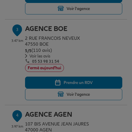
Voir l'agence
Garantie des accidents de la vie
AGENCE BOE
3
2 RUE FRANCOIS NEVEUX
Assurance scolaire
3.47 km
47550 BOE
(110 avis)
Note de 5 sur 5
5
/5
Voir les avis
05 53 98 31 54
Protection juridique
Fermé aujourd'hui
Prendre un RDV
Retraite
Voir l'agence
Tous nos devis d'assurance
AGENCE AGEN
4
107 BIS AVENUE JEAN JAURES
3.97 km
47000 AGEN