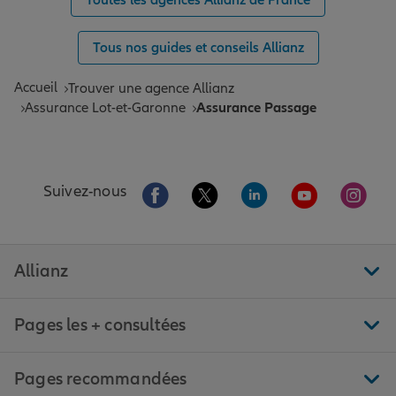
Toutes les agences Allianz de France
Tous nos guides et conseils Allianz
Accueil
Trouver une agence Allianz
Assurance Lot-et-Garonne
Assurance Passage
Aller sur la page Facebook de Allianz
Aller sur la page Twitter de All
Aller sur la page Linke
Aller sur la pa
Aller 
Suivez-nous
Allianz
Pages les + consultées
Pages recommandées