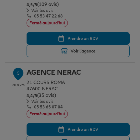
(109 avis)
Note de 4.5 sur 5
4,5
/5
Voir les avis
05 53 47 22 68
Fermé aujourd'hui
Prendre un RDV
Voir l'agence
AGENCE NERAC
5
21 COURS ROMA
20.8 km
47600 NERAC
(35 avis)
Note de 4.4 sur 5
4,4
/5
Voir les avis
05 53 65 07 04
Fermé aujourd'hui
Prendre un RDV