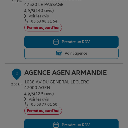
1.3 km
Épargne & retraite
Assurance emprunteur
Prévoyance et dépendance
Protection de la famille
47520 LE PASSAGE
(140 avis)
Note de 4.9 sur 5
4,9
/5
Voir les avis
05 53 98 31 54
Vos projets
Assurance animal de compagnie
Protection juridique
Plan épargne retraite
Fermé aujourd'hui
Prendre un RDV
Conseil assurance
Assurance vie
Partir en vacances
Voir l'agence
Outre-mer
Placements financiers
Déménager
AGENCE AGEN ARMANDIE
2
1038 AV DU GENERAL LECLERC
2.58 km
Professionnels
Investissements immobiliers
Changer de voiture
Assurance auto
47000 AGEN
(129 avis)
Note de 4.9 sur 5
4,9
/5
Voir les avis
05 53 77 01 50
Allianz en France
Transmission
Départ à la retraite
Assurance habitation
Fermé aujourd'hui
Prendre un RDV
Préparer l’avenir
Le Pack Famille