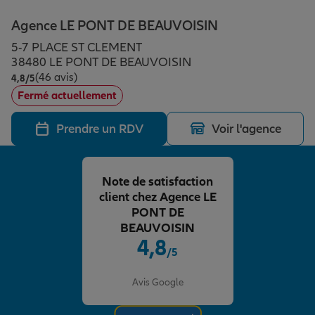
Épargne & retraite
Assurance emprunteur
Prévoyance et dépendance
Protection de la famille
Agence LE PONT DE BEAUVOISIN
5-7 PLACE ST CLEMENT
Vos projets
Assurance animal de compagnie
Protection juridique
Plan épargne retraite
38480 LE PONT DE BEAUVOISIN
(46 avis)
Note de 4.8 sur 5
4,8
/5
Fermé actuellement
Conseil assurance
Assurance vie
Partir en vacances
Prendre un RDV
Voir l'agence
Outre-mer
Placements financiers
Déménager
Note de satisfaction
client chez Agence LE
Professionnels
Investissements immobiliers
Changer de voiture
Assurance auto
PONT DE
BEAUVOISIN
4,8
/5
Allianz en France
Transmission
Départ à la retraite
Assurance habitation
Note de 4.8 sur 5
Avis Google
Préparer l’avenir
Le Pack Famille