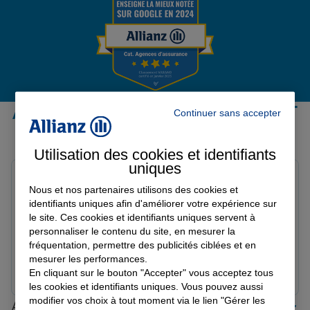
Garantie des accidents de la vie
Assurance scolaire
Avis de l'agence Agence LE PONT
Continuer sans accepter
DE BEAUVOISIN
Protection juridique
Utilisation des cookies et identifiants
Avis sur une période de 6 mois
uniques
Hans v.
Nous et nos partenaires utilisons des cookies et
Note de 5 sur 5
Retraite
Le 11/06/2026 - Agence LE PONT DE BEAUVOISIN
identifiants uniques afin d'améliorer votre expérience sur
Ik ben zeer goed geadviseerd en adequaat geholpen
le site. Ces cookies et identifiants uniques servent à
personnaliser le contenu du site, en mesurer la
en heb het gevoel echt ontzorgd te worden. Het
fréquentation, permettre des publicités ciblées et en
Tous nos devis d'assurance
kantoor denkt echt mee en probeert de meest optimale
mesurer les performances.
verzekering te regelen.
Prendre un RDV
Voir l'agence
En cliquant sur le bouton "Accepter" vous acceptez tous
les cookies et identifiants uniques. Vous pouvez aussi
modifier vos choix à tout moment via le lien "Gérer les
Allianz proche de chez vous