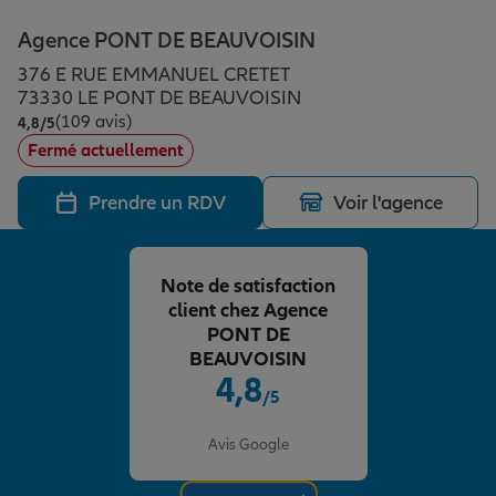
Épargne & retraite
Assurance emprunteur
Prévoyance et dépendance
Protection de la famille
Agence PONT DE BEAUVOISIN
376 E RUE EMMANUEL CRETET
Vos projets
Assurance animal de compagnie
Protection juridique
Plan épargne retraite
73330 LE PONT DE BEAUVOISIN
(109 avis)
Note de 4.8 sur 5
4,8
/5
Fermé actuellement
Conseil assurance
Assurance vie
Partir en vacances
Prendre un RDV
Voir l'agence
Outre-mer
Placements financiers
Déménager
Note de satisfaction
client chez Agence
Professionnels
Investissements immobiliers
Changer de voiture
Assurance auto
PONT DE
BEAUVOISIN
4,8
/5
Allianz en France
Transmission
Départ à la retraite
Assurance habitation
Note de 4.8 sur 5
Avis Google
Préparer l’avenir
Le Pack Famille