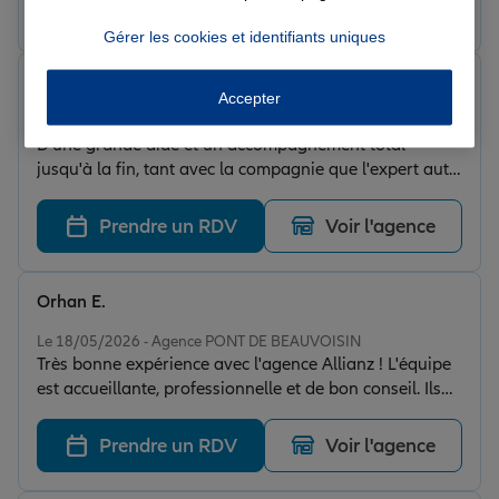
Prendre un RDV
Voir l'agence
Gérer les cookies et identifiants uniques
Jules V.
Accepter
Note de 5 sur 5
Le 21/05/2026 - Agence PONT DE BEAUVOISIN
D'une grande aide et un accompagnement total
jusqu'à la fin, tant avec la compagnie que l'expert auto,
concernant un sinistre peu classique. On se sent
épaulé et rassuré. Je conseille. Philippe Bo
Prendre un RDV
Voir l'agence
Orhan E.
Note de 5 sur 5
Le 18/05/2026 - Agence PONT DE BEAUVOISIN
Très bonne expérience avec l'agence Allianz ! L'équipe
est accueillante, professionnelle et de bon conseil. Ils
ont su optimiser mon contrats auto avec des tarifs
compétitifs. Je recommande vivement pour leur
Prendre un RDV
Voir l'agence
réactivité ! Un grand merci