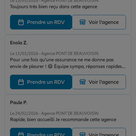
des compétences, mais aussi un réel savoir-être — et
Le 13/03/2026 - Agence PONT DE BEAUVOISIN
Toujours très bien reçu dans cette agence
vous en êtes un bel exemple. Une équipe
professionnelle, bienveillante, qui se soucie réellement
des besoins de ses assurés. Merci à vous !
Prendre un RDV
Voir l'agence
Enola Z.
Note de 5 sur 5
Le 13/03/2026 - Agence PONT DE BEAUVOISIN
Pour une fois qu’une assurance ne me donne pas
envie de pleurer ! 😄 Équipe sympa, réponses rapides
et démarches simples. Franchement, ça change… je
recommande ! Une petite pensée à ma conseillère
Prendre un RDV
Voir l'agence
Aurelie vous êtes la meilleure cœur sur vous 🫶🏽
Paule P.
Note de 5 sur 5
Le 24/02/2026 - Agence PONT DE BEAUVOISIN
Rapide, bien accueilli Je recommande cette agence
Prendre un RDV
Voir l'agence