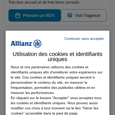
Très bon accueil et de très bons conseils .
Prendre un RDV
Voir l'agence
Mikael _.
Note de 5 sur 5
Continuer sans accepter
Le 12/06/2026 - Agence PONT DE BEAUVOISIN
Très satisfait de l'agence Allianz pont de beauvoisin .
Rapide , efficace , dynamique je recommande
Utilisation des cookies et identifiants
uniques
fortement
Prendre un RDV
Voir l'agence
Nous et nos partenaires utilisons des cookies et
identifiants uniques afin d'améliorer votre expérience sur
le site. Ces cookies et identifiants uniques servent à
personnaliser le contenu du site, en mesurer la
Martine L.
fréquentation, permettre des publicités ciblées et en
Note de 5 sur 5
mesurer les performances.
Le 03/06/2026 - Agence PONT DE BEAUVOISIN
Bon accueil, bonne écoute, tarif correct agence
En cliquant sur le bouton "Accepter" vous acceptez tous
les cookies et identifiants uniques. Vous pouvez aussi
sérieuse.
modifier vos choix à tout moment via le lien "Gérer les
cookies" accessible dans le pied de page.