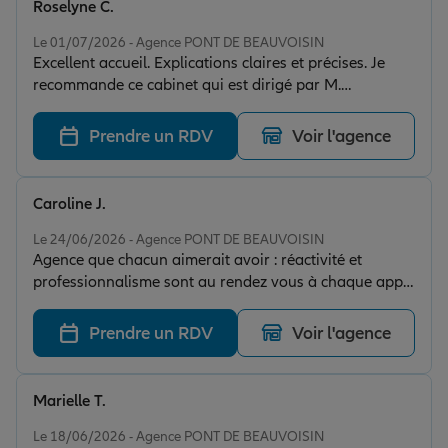
Roselyne C.
Note de 5 sur 5
Le 01/07/2026 - Agence PONT DE BEAUVOISIN
Excellent accueil. Explications claires et précises. Je
recommande ce cabinet qui est dirigé par M.
BERNERD et qui est situé à PONT DE BEAUVOISIN en
SAVOIE ZONNE DE LA BARONNIE
Prendre un RDV
Voir l'agence
Caroline J.
Note de 5 sur 5
Le 24/06/2026 - Agence PONT DE BEAUVOISIN
Agence que chacun aimerait avoir : réactivité et
professionnalisme sont au rendez vous à chaque appel
ou e-mail. Je suis très satisfaite et recommande à tous
d’avoir un assureur souriant.e et de bonne humeur ce
Prendre un RDV
Voir l'agence
qui change des conseillers sur plateforme
telephonqiue.
Marielle T.
Note de 5 sur 5
Le 18/06/2026 - Agence PONT DE BEAUVOISIN