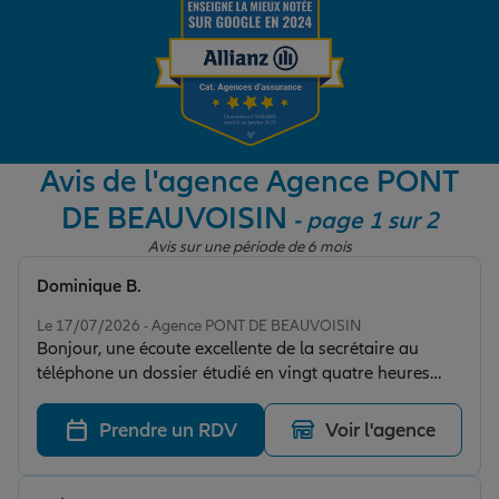
Garantie des accidents de la vie
Assurance scolaire
Avis de l'agence Agence PONT
DE BEAUVOISIN
- page 1 sur 2
Protection juridique
Avis sur une période de 6 mois
Dominique B.
Note de 4 sur 5
Retraite
Le 17/07/2026 - Agence PONT DE BEAUVOISIN
Bonjour, une écoute excellente de la secrétaire au
téléphone un dossier étudié en vingt quatre heures
Tous nos devis d'assurance
avec satisfaction a la fin que du positif encore merci
bonne vacances.
Prendre un RDV
Voir l'agence