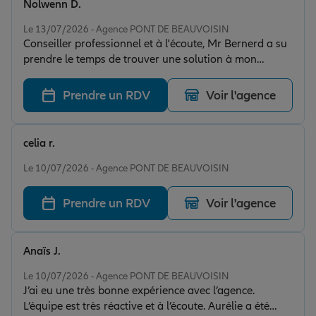
Nolwenn D.
Note de 5 sur 5
Le 13/07/2026 - Agence PONT DE BEAUVOISIN
Conseiller professionnel et à l'écoute, Mr Bernerd a su
prendre le temps de trouver une solution à mon
problème. Les explications étaient claires et le
conseiller a pris le temps de répondre à toutes mes
Prendre un RDV
Voir l'agence
questions. Je recommande
celia r.
Note de 5 sur 5
Le 10/07/2026 - Agence PONT DE BEAUVOISIN
Prendre un RDV
Voir l'agence
Anaïs J.
Note de 5 sur 5
Le 10/07/2026 - Agence PONT DE BEAUVOISIN
J’ai eu une très bonne expérience avec l’agence.
L’équipe est très réactive et à l’écoute. Aurélie a été