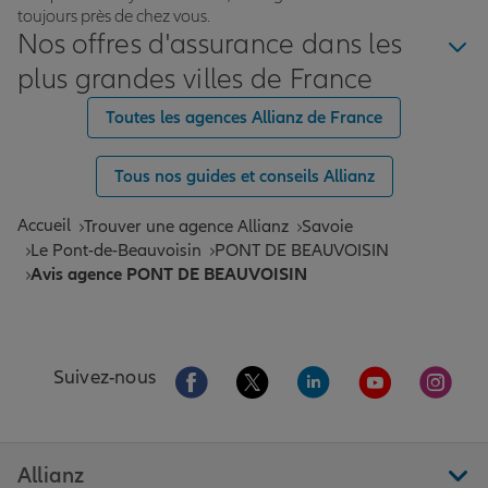
toujours près de chez vous.
Nos offres d'assurance dans les
plus grandes villes de France
Toutes les agences Allianz de France
Tous nos guides et conseils Allianz
Accueil
Trouver une agence Allianz
Savoie
Le Pont-de-Beauvoisin
PONT DE BEAUVOISIN
Avis agence PONT DE BEAUVOISIN
Aller sur la page Facebook de Allianz
Aller sur la page Twitter de All
Aller sur la page Linke
Aller sur la pa
Aller 
Suivez-nous
Allianz