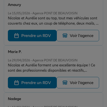
Amaury
Note de 5 sur 5
Le 15/05/2026 - Agence PONT DE BEAUVOISIN
Nicolas et Aurélie sont au top, tout mes véhicules sont
couverts chez eux, un coup de téléphone, deux mails, et
vous voilà assuré. Toujours disponibles, très réactifs,
tout ce que l'on souhaite d'un bon assureur ! Merci à
Prendre un RDV
Voir l'agence
eux !
Marie P.
Note de 5 sur 5
Le 29/04/2026 - Agence PONT DE BEAUVOISIN
Nicolas et Aurélie forment une excellente équipe ! Ce
sont des professionnels disponibles et réactifs,
toujours prêts à renseigner et à orienter au mieux
leurs assurés. Monsieur Bernerd se rend
Prendre un RDV
Voir l'agence
particulièrement disponible et à l’écoute. Je tiens à
vous remercier sincèrement pour votre disponibilité et
la bienveillance dont vous faites preuve depuis de
Nadege
nombreuses années. Être assureur demande bien sûr
Note de 5 sur 5