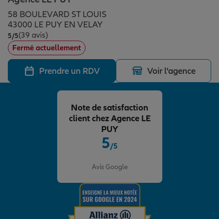
Épargne & retraite
Assurance emprunteur
Prévoyance et dépendance
Protection de la famille
58 BOULEVARD ST LOUIS
43000 LE PUY EN VELAY
(39 avis)
Note de 5 sur 5
5
/5
Vos projets
Assurance animal de compagnie
Protection juridique
Plan épargne retraite
Fermé actuellement
Prendre un RDV
Voir l'agence
Conseil assurance
Assurance vie
Partir en vacances
Note de satisfaction
Outre-mer
Placements financiers
Déménager
client chez Agence LE
PUY
5
/5
Professionnels
Investissements immobiliers
Changer de voiture
Assurance auto
Note de 5 sur 5
Avis Google
Allianz en France
Transmission
Départ à la retraite
Assurance habitation
Préparer l’avenir
Le Pack Famille