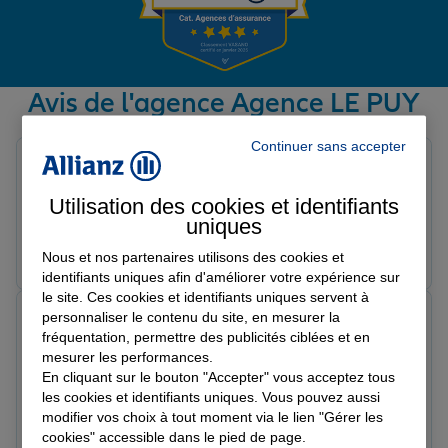
Garantie des accidents de la vie
Avis de l'agence Agence LE PUY
Avis sur une période de 6 mois
Assurance scolaire
Continuer sans accepter
Matteo P.
Note de 5 sur 5
Le 27/04/2026 - Agence LE PUY
Utilisation des cookies et identifiants
Protection juridique
uniques
Prendre un RDV
Voir l'agence
Nous et nos partenaires utilisons des cookies et
identifiants uniques afin d'améliorer votre expérience sur
Retraite
le site. Ces cookies et identifiants uniques servent à
Maxime A.
personnaliser le contenu du site, en mesurer la
Note de 5 sur 5
fréquentation, permettre des publicités ciblées et en
Le 01/04/2026 - Agence LE PUY
Tous nos devis d'assurance
mesurer les performances.
Très satisfait de Monsieur Vignal, toujours à l'écoute
En cliquant sur le bouton "Accepter" vous acceptez tous
bien conseillé proche de sa clientèle! Tarif très
les cookies et identifiants uniques. Vous pouvez aussi
compétitif niveau assurance merci
modifier vos choix à tout moment via le lien "Gérer les
cookies" accessible dans le pied de page.
Prendre un RDV
Voir l'agence