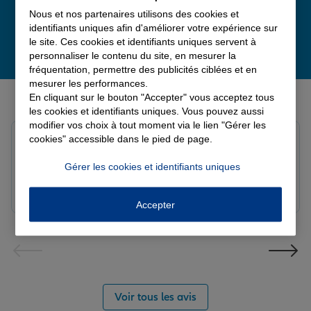
Nous et nos partenaires utilisons des cookies et
identifiants uniques afin d'améliorer votre expérience sur
le site. Ces cookies et identifiants uniques servent à
personnaliser le contenu du site, en mesurer la
fréquentation, permettre des publicités ciblées et en
mesurer les performances.
Derniers avis de nos agences Allianz
En cliquant sur le bouton "Accepter" vous acceptez tous
les cookies et identifiants uniques. Vous pouvez aussi
modifier vos choix à tout moment via le lien "Gérer les
solange c.
cookies" accessible dans le pied de page.
Note de 5 sur 5
Le 04/08/2026 - Agence BETHUNE SULLY
Gérer les cookies et identifiants uniques
Accepter
Voir tous les avis