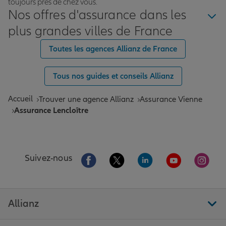
toujours près de chez vous.
Nos offres d'assurance dans les
plus grandes villes de France
Toutes les agences Allianz de France
Tous nos guides et conseils Allianz
Accueil
Trouver une agence Allianz
Assurance Vienne
Assurance Lencloître
Aller sur la page Facebook de Allianz
Aller sur la page Twitter de All
Aller sur la page Linke
Aller sur la pa
Aller 
Suivez-nous
Allianz