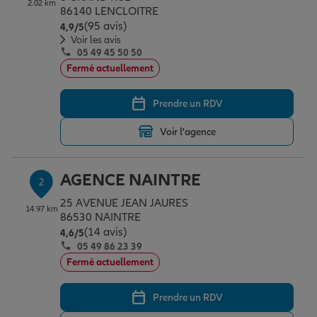
2.02 km
Épargne & retraite
Assurance emprunteur
Prévoyance et dépendance
Protection de la famille
86140 LENCLOITRE
(95 avis)
Note de 4.9 sur 5
4,9
/5
Voir les avis
05 49 45 50 50
Vos projets
Assurance animal de compagnie
Protection juridique
Plan épargne retraite
Fermé actuellement
Prendre un RDV
Conseil assurance
Assurance vie
Partir en vacances
Voir l'agence
Outre-mer
Placements financiers
Déménager
AGENCE NAINTRE
2
25 AVENUE JEAN JAURES
14.97 km
Professionnels
Investissements immobiliers
Changer de voiture
Assurance auto
86530 NAINTRE
(14 avis)
Note de 4.6 sur 5
4,6
/5
05 49 86 23 39
Allianz en France
Transmission
Départ à la retraite
Assurance habitation
Fermé actuellement
Prendre un RDV
Préparer l’avenir
Le Pack Famille