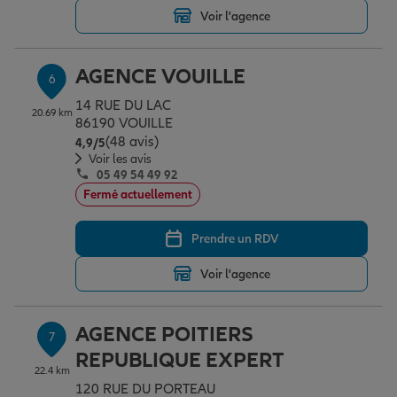
Voir l'agence
AGENCE VOUILLE
6
14 RUE DU LAC
20.69 km
86190 VOUILLE
(48 avis)
Note de 4.9 sur 5
4,9
/5
Voir les avis
05 49 54 49 92
Fermé actuellement
Prendre un RDV
Voir l'agence
AGENCE POITIERS
7
REPUBLIQUE EXPERT
22.4 km
120 RUE DU PORTEAU