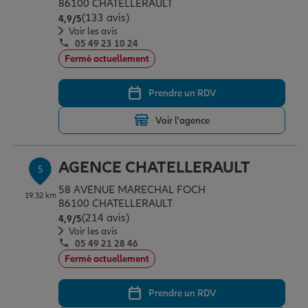
86100 CHATELLERAULT
(133 avis)
Note de 4.9 sur 5
4,9
/5
Voir les avis
05 49 23 10 24
Fermé actuellement
Prendre un RDV
Voir l'agence
AGENCE CHATELLERAULT
5
58 AVENUE MARECHAL FOCH
19.32 km
86100 CHATELLERAULT
(214 avis)
Note de 4.9 sur 5
4,9
/5
Voir les avis
05 49 21 28 46
Fermé actuellement
Prendre un RDV