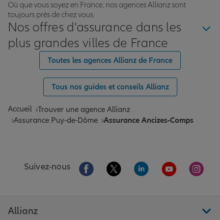
Où que vous soyez en France, nos agences Allianz sont
toujours près de chez vous.
Nos offres d'assurance dans les
plus grandes villes de France
Toutes les agences Allianz de France
Tous nos guides et conseils Allianz
Accueil
Trouver une agence Allianz
Assurance Puy-de-Dôme
Assurance Ancizes-Comps
Aller sur la page Facebook de Allianz
Aller sur la page Twitter de All
Aller sur la page Linke
Aller sur la pa
Aller 
Suivez-nous
Allianz