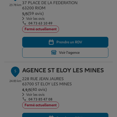
37 PLACE DE LA FEDERATION
23.78 km
63200 RIOM
(59 avis)
Note de 5 sur 5
5
/5
Voir les avis
04 73 63 10 49
Fermé actuellement
Prendre un RDV
Voir l'agence
AGENCE ST ELOY LES MINES
5
228 RUE JEAN JAURES
24.83 km
63700 ST ELOY LES MINES
(40 avis)
Note de 4.9 sur 5
4,9
/5
Voir les avis
04 73 85 47 08
Fermé actuellement