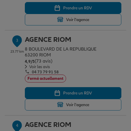
Prendre un RDV
Garantie des accidents de la vie
Voir l'agence
AGENCE RIOM
Assurance scolaire
3
8 BOULEVARD DE LA REPUBLIQUE
23.77 km
63200 RIOM
(73 avis)
Note de 4.9 sur 5
Protection juridique
4,9
/5
Voir les avis
04 73 79 91 58
Fermé actuellement
Retraite
Prendre un RDV
Tous nos devis d'assurance
Voir l'agence
AGENCE RIOM
4