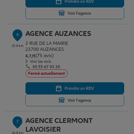
Prendre un RDV
Voir l'agence
AGENCE AUZANCES
6
2 RUE DE LA MAIRIE
25.8 km
23700 AUZANCES
(75 avis)
Note de 4.7 sur 5
4,7
/5
Voir les avis
05 55 67 03 20
Fermé actuellement
Prendre un RDV
Voir l'agence
AGENCE CLERMONT
7
LAVOISIER
26.8 km