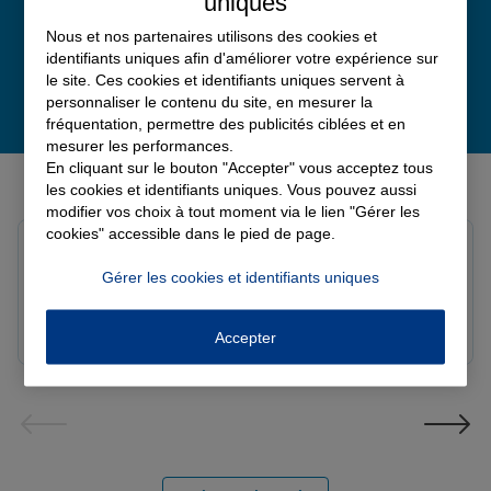
uniques
Nous et nos partenaires utilisons des cookies et
identifiants uniques afin d'améliorer votre expérience sur
le site. Ces cookies et identifiants uniques servent à
personnaliser le contenu du site, en mesurer la
fréquentation, permettre des publicités ciblées et en
mesurer les performances.
En cliquant sur le bouton "Accepter" vous acceptez tous
Derniers avis de nos agences Allianz
les cookies et identifiants uniques. Vous pouvez aussi
modifier vos choix à tout moment via le lien "Gérer les
cookies" accessible dans le pied de page.
Fanny B.
Note de 5 sur 5
Gérer les cookies et identifiants uniques
Le 09/08/2026 - Agence LANGRES-SAINT GEOSMES
Très bonne agence. Notre conseillère Laura est
réactive et professionnelle.
Accepter