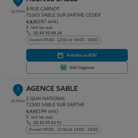
8 RUE CARNOT
22.72 km
72303 SABLE SUR SARTHE CEDEX
(287 avis)
Note de 4.8 sur 5
4,8
/5
Voir les avis
02 43 95 00 24
Ouvert
09:00 - 12:00 et 14:00 - 18:00
Prendre un RDV
Voir l'agence
AGENCE SABLE
7
2 QUAI NATIONAL
22.79 km
72300 SABLE SUR SARTHE
(194 avis)
Note de 4.9 sur 5
4,9
/5
Voir les avis
02 43 95 01 91
Ouvert
09:00 - 12:00 et 14:00 - 18:00