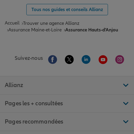
Tous nos guides et conseils Allianz
Accueil
Trouver une agence Allianz
Assurance Maine-et-Loire
Assurance Hauts-d'Anjou
Aller sur la page Facebook de Allianz
Aller sur la page Twitter de All
Aller sur la page Linke
Aller sur la pa
Aller 
Suivez-nous
Allianz
Pages les + consultées
Pages recommandées