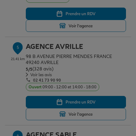
Prendre un RDV
Voir l'agence
AGENCE AVRILLE
5
98 B AVENUE PIERRE MENDES FRANCE
21.41 km
49240 AVRILLE
(328 avis)
Note de 5 sur 5
5
/5
Voir les avis
02 41 73 90 90
Ouvert
09:00 - 12:00 et 14:00 - 18:00
Prendre un RDV
Voir l'agence
AGENCE SABLE
6