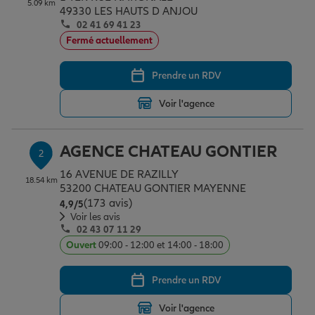
5.09 km
Épargne & retraite
Assurance emprunteur
Prévoyance et dépendance
Protection de la famille
49330 LES HAUTS D ANJOU
02 41 69 41 23
Fermé actuellement
Vos projets
Assurance animal de compagnie
Protection juridique
Plan épargne retraite
Prendre un RDV
Voir l'agence
Conseil assurance
Assurance vie
Partir en vacances
AGENCE CHATEAU GONTIER
2
Outre-mer
Placements financiers
Déménager
16 AVENUE DE RAZILLY
18.54 km
53200 CHATEAU GONTIER MAYENNE
(173 avis)
Note de 4.9 sur 5
4,9
/5
Professionnels
Investissements immobiliers
Changer de voiture
Assurance auto
Voir les avis
02 43 07 11 29
Ouvert
09:00 - 12:00 et 14:00 - 18:00
Allianz en France
Transmission
Départ à la retraite
Assurance habitation
Prendre un RDV
Voir l'agence
Préparer l’avenir
Le Pack Famille