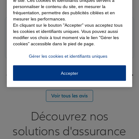
le site. Ces cookies et identifiants uniques servent à
Derniers avis de nos agences Allianz
personnaliser le contenu du site, en mesurer la
fréquentation, permettre des publicités ciblées et en
mesurer les performances.
En cliquant sur le bouton "Accepter" vous acceptez tous
Yori A.
les cookies et identifiants uniques. Vous pouvez aussi
Note de 5 sur 5
Le 05/08/2026 - Agence FORT DE FRANCE
modifier vos choix à tout moment via le lien "Gérer les
cookies" accessible dans le pied de page.
Gérer les cookies et identifiants uniques
Accepter
Voir tous les avis
Découvrez nos
solutions d'assurance