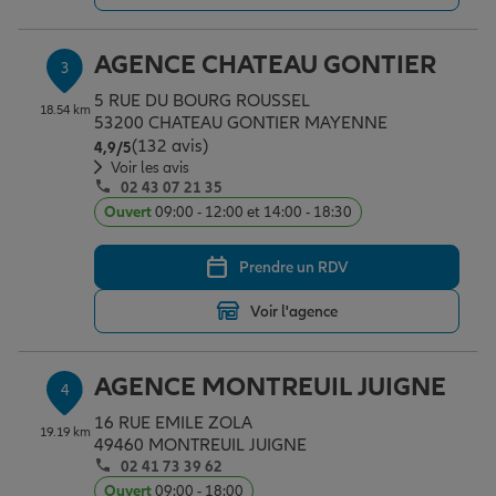
AGENCE CHATEAU GONTIER
3
Garantie des accidents de la vie
5 RUE DU BOURG ROUSSEL
18.54 km
53200 CHATEAU GONTIER MAYENNE
(132 avis)
Note de 4.9 sur 5
4,9
/5
Assurance scolaire
Voir les avis
02 43 07 21 35
Ouvert
09:00 - 12:00 et 14:00 - 18:30
Protection juridique
Prendre un RDV
Voir l'agence
Retraite
AGENCE MONTREUIL JUIGNE
4
Tous nos devis d'assurance
16 RUE EMILE ZOLA
19.19 km
49460 MONTREUIL JUIGNE
02 41 73 39 62
Ouvert
09:00 - 18:00