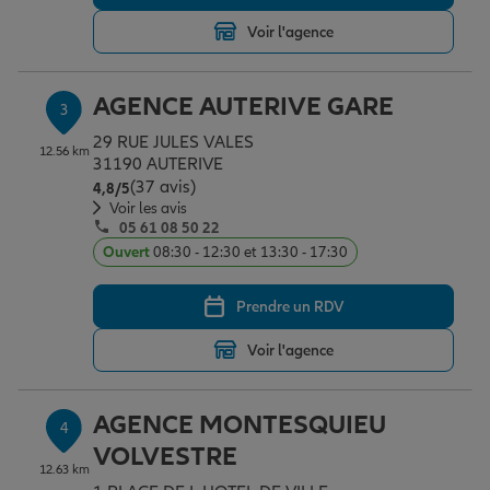
Voir l'agence
Garantie des accidents de la vie
AGENCE AUTERIVE GARE
3
29 RUE JULES VALES
Assurance scolaire
12.56 km
31190 AUTERIVE
(37 avis)
Note de 4.8 sur 5
4,8
/5
Voir les avis
05 61 08 50 22
Protection juridique
Ouvert
08:30 - 12:30 et 13:30 - 17:30
Prendre un RDV
Retraite
Voir l'agence
Tous nos devis d'assurance
AGENCE MONTESQUIEU
4
VOLVESTRE
12.63 km