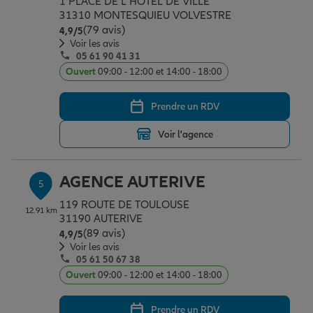
1 PLACE DE L HOTEL DE VILLE
31310 MONTESQUIEU VOLVESTRE
(79 avis)
Note de 4.9 sur 5
4,9
/5
Voir les avis
05 61 90 41 31
Ouvert
09:00 - 12:00 et 14:00 - 18:00
Prendre un RDV
Voir l'agence
AGENCE AUTERIVE
5
119 ROUTE DE TOULOUSE
12.91 km
31190 AUTERIVE
(89 avis)
Note de 4.9 sur 5
4,9
/5
Voir les avis
05 61 50 67 38
Ouvert
09:00 - 12:00 et 14:00 - 18:00
Prendre un RDV