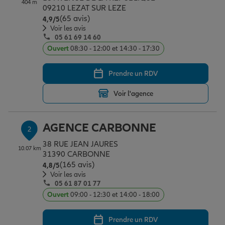
404 m
Épargne & retraite
Assurance emprunteur
Prévoyance et dépendance
Protection de la famille
09210 LEZAT SUR LEZE
(65 avis)
Note de 4.9 sur 5
4,9
/5
Voir les avis
05 61 69 14 60
Vos projets
Assurance animal de compagnie
Protection juridique
Plan épargne retraite
Ouvert
08:30 - 12:00 et 14:30 - 17:30
Prendre un RDV
Conseil assurance
Assurance vie
Partir en vacances
Voir l'agence
Outre-mer
Placements financiers
Déménager
AGENCE CARBONNE
2
38 RUE JEAN JAURES
10.07 km
Professionnels
Investissements immobiliers
Changer de voiture
Assurance auto
31390 CARBONNE
(165 avis)
Note de 4.8 sur 5
4,8
/5
Voir les avis
05 61 87 01 77
Allianz en France
Transmission
Départ à la retraite
Assurance habitation
Ouvert
09:00 - 12:30 et 14:00 - 18:00
Prendre un RDV
Préparer l’avenir
Le Pack Famille