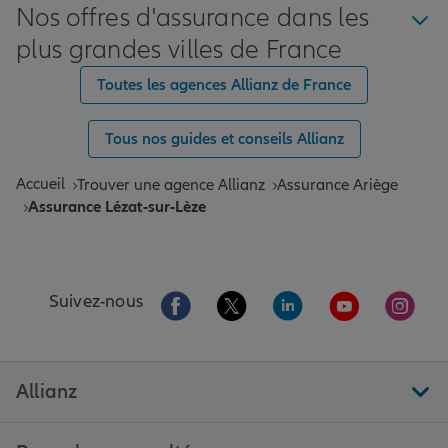
Nos offres d'assurance dans les
plus grandes villes de France
Toutes les agences Allianz de France
Tous nos guides et conseils Allianz
Accueil
Trouver une agence Allianz
Assurance Ariège
Assurance Lézat-sur-Lèze
Aller sur la page Facebook de Allianz
Aller sur la page Twitter de All
Aller sur la page Linke
Aller sur la pa
Aller 
Suivez-nous
Allianz