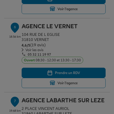
Voir l'agence
AGENCE LE VERNET
6
104 RUE DE L EGLISE
18.56 km
31810 VERNET
(19 avis)
Note de 4.6 sur 5
4,6
/5
Voir les avis
05 32 11 19 97
Ouvert
08:30 - 12:30 et 13:30 - 17:30
Prendre un RDV
Voir l'agence
AGENCE LABARTHE SUR LEZE
7
2 PLACE VINCENT AURIOL
19.68 km
31860 LABARTHE SUR LEZE