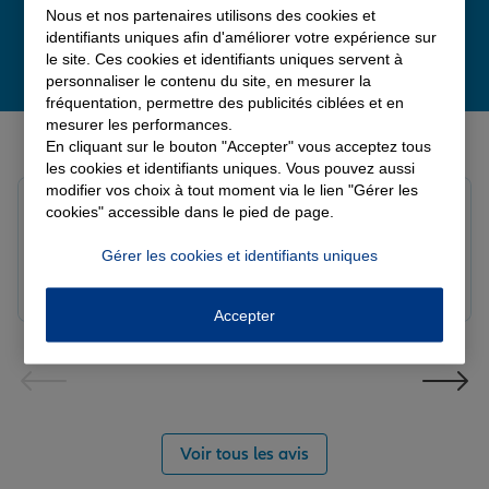
Nous et nos partenaires utilisons des cookies et
identifiants uniques afin d'améliorer votre expérience sur
le site. Ces cookies et identifiants uniques servent à
personnaliser le contenu du site, en mesurer la
fréquentation, permettre des publicités ciblées et en
mesurer les performances.
Derniers avis de nos agences Allianz
En cliquant sur le bouton "Accepter" vous acceptez tous
les cookies et identifiants uniques. Vous pouvez aussi
modifier vos choix à tout moment via le lien "Gérer les
louna p.
cookies" accessible dans le pied de page.
Note de 5 sur 5
Le 06/08/2026 - Agence SOURDEVAL
Gérer les cookies et identifiants uniques
Accepter
Voir tous les avis