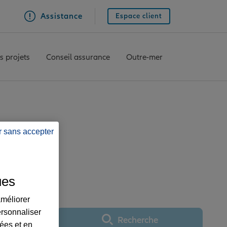
Assistance
Espace client
s projets
Conseil assurance
Outre-mer
r sans accepter
ce LIART
ues
améliorer
ersonnaliser
Recherche
Utiliser ma position
lées et en