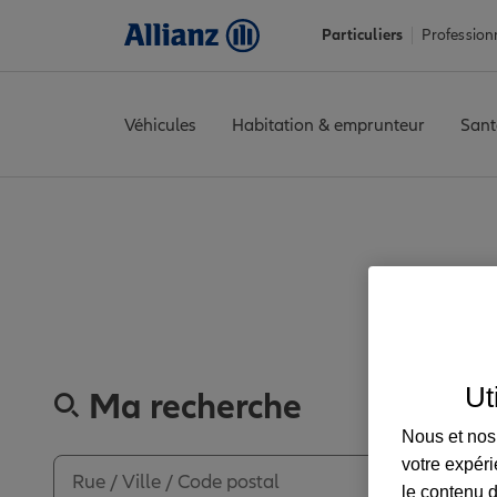
Particuliers
Profession
Véhicules
Habitation & emprunteur
Sant
Accueil
Trouver une agence Allianz
Ardennes
Liart
LIART
Avi
Découvr
Ut
Ma recherche
Nous et nos 
votre expéri
le contenu d