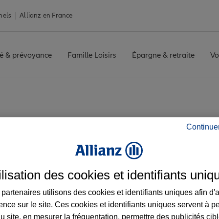
nels
Allianz en France
é & prévoyance
Famille Loisirs
Épargne & retraite
Vo
s agence LIART
Continue
ez les avis de l'agen
ilisation des cookies et identifiants uniq
partenaires utilisons des cookies et identifiants uniques afin d'
ence sur le site. Ces cookies et identifiants uniques servent à p
u site, en mesurer la fréquentation, permettre des publicités cib