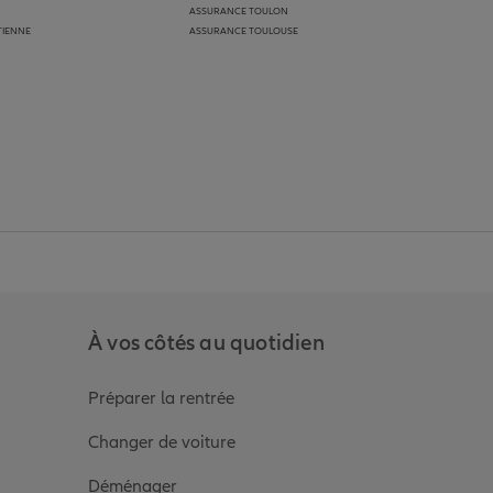
ASSURANCE TOULON
TIENNE
ASSURANCE TOULOUSE
anz
in de Allianz
ge Youtube de Allianz
ur la page Instagram de Allianz
À vos côtés au quotidien
Préparer la rentrée
Changer de voiture
Déménager