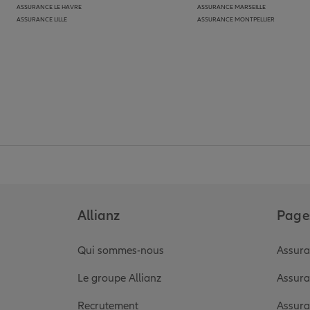
ASSURANCE LE HAVRE
ASSURANCE MARSEILLE
ASSURANCE LILLE
ASSURANCE MONTPELLIER
Allianz
Pages
Qui sommes-nous
Assura
Le groupe Allianz
Assura
Recrutement
Assura