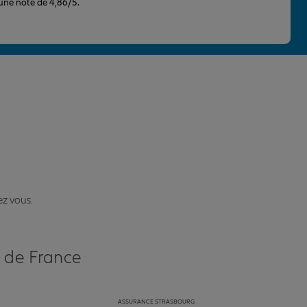
 une note de 4,86/5.
ez vous.
s de France
ASSURANCE STRASBOURG