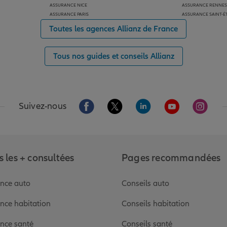
ASSURANCE NICE
ASSURANCE RENNES
ASSURANCE PARIS
ASSURANCE SAINT-É
Toutes les agences Allianz de France
Tous nos guides et conseils Allianz
Aller sur la page Facebook de Allianz
Aller sur la page Twitter de Alli
Aller sur la page Linked
Aller sur la pa
Aller s
Suivez-nous
 les + consultées
Pages recommandées
nce auto
Conseils auto
nce habitation
Conseils habitation
nce santé
Conseils santé