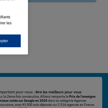
ifiants
rer les
epter
important pour nous :
être les meilleurs pour vous
ur la 2ème fois consécutive, Allianz remporte le
Prix de l’enseigne
 mieux notée sur Google en 2024
dans la catégorie Agences
Assurance, avec 43 000 avis déposés sur 2 516 agences en France