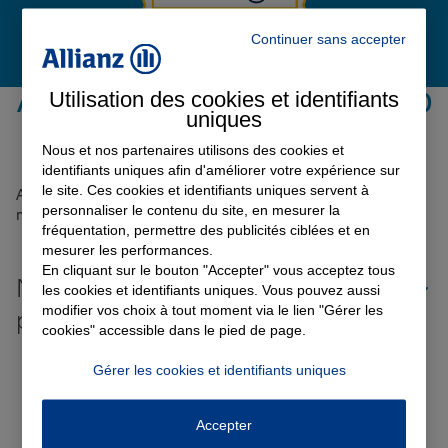
Continuer sans accepter
Garantie des accidents de la vie
Utilisation des cookies et identifiants
Avis de l'agence Agence LIGUEIL
0
uniques
Avis sur une période de 6 mois
Assurance scolaire
Nous et nos partenaires utilisons des cookies et
identifiants uniques afin d'améliorer votre expérience sur
le site. Ces cookies et identifiants uniques servent à
Aucun avis sur votre agence n'a été retrouvé pour le
personnaliser le contenu du site, en mesurer la
Protection juridique
moment
fréquentation, permettre des publicités ciblées et en
mesurer les performances.
En cliquant sur le bouton "Accepter" vous acceptez tous
Nos offres d'assurance dans les
Retraite
les cookies et identifiants uniques. Vous pouvez aussi
modifier vos choix à tout moment via le lien "Gérer les
plus grandes villes de France
cookies" accessible dans le pied de page.
Tous nos devis d'assurance
Toutes les agences Allianz de France
Gérer les cookies et identifiants uniques
Tous nos guides et conseils Allianz
Accepter