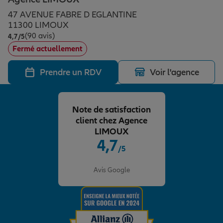
Épargne & retraite
Assurance emprunteur
Prévoyance et dépendance
Protection de la famille
47 AVENUE FABRE D EGLANTINE
11300 LIMOUX
(90 avis)
Note de 4.7 sur 5
4,7
/5
Vos projets
Assurance animal de compagnie
Protection juridique
Plan épargne retraite
Fermé actuellement
Prendre un RDV
Voir l'agence
Conseil assurance
Assurance vie
Partir en vacances
Note de satisfaction
Outre-mer
Placements financiers
Déménager
client chez Agence
LIMOUX
4,7
/5
Professionnels
Investissements immobiliers
Changer de voiture
Assurance auto
Note de 4.7 sur 5
Avis Google
Allianz en France
Transmission
Départ à la retraite
Assurance habitation
Préparer l’avenir
Le Pack Famille