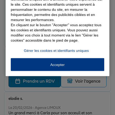
jean j.
le site. Ces cookies et identifiants uniques servent à
Note de 5 sur 5
personnaliser le contenu du site, en mesurer la
Le 18/03/2026 - Agence LIMOUX
fréquentation, permettre des publicités ciblées et en
Dossier traité avec une efficacité remarquable dans un
mesurer les performances.
laps de temps record.Constat peu souvent vérifié dans
En cliquant sur le bouton "Accepter" vous acceptez tous
ma relation avec nombre d’organismes.
les cookies et identifiants uniques. Vous pouvez aussi
modifier vos choix à tout moment via le lien "Gérer les
Prendre un RDV
Voir l'agence
cookies" accessible dans le pied de page.
Gérer les cookies et identifiants uniques
Pris F.
Note de 5 sur 5
Le 20/02/2026 - Agence LIMOUX
Accepter
Merci à Carla qui a pris le temps. Très pro !
Prendre un RDV
Voir l'agence
elodie s.
Note de 5 sur 5
Le 20/02/2026 - Agence LIMOUX
Un grand merci à Carla pour son acceuil et son