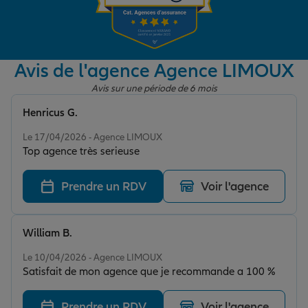
Garantie des accidents de la vie
Avis de l'agence Agence LIMOUX
Avis sur une période de 6 mois
Assurance scolaire
Henricus G.
Note de 5 sur 5
Le 17/04/2026 - Agence LIMOUX
Protection juridique
Top agence très serieuse
Prendre un RDV
Voir l'agence
Retraite
William B.
Tous nos devis d'assurance
Note de 5 sur 5
Le 10/04/2026 - Agence LIMOUX
Satisfait de mon agence que je recommande a 100 %
Prendre un RDV
Voir l'agence