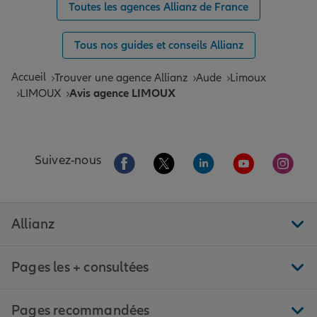
Toutes les agences Allianz de France
Tous nos guides et conseils Allianz
Accueil
Trouver une agence Allianz
Aude
Limoux
LIMOUX
Avis agence LIMOUX
Aller sur la page Facebook de Allianz
Aller sur la page Twitter de All
Aller sur la page Linke
Aller sur la pa
Aller 
Suivez-nous
Allianz
Pages les + consultées
Pages recommandées