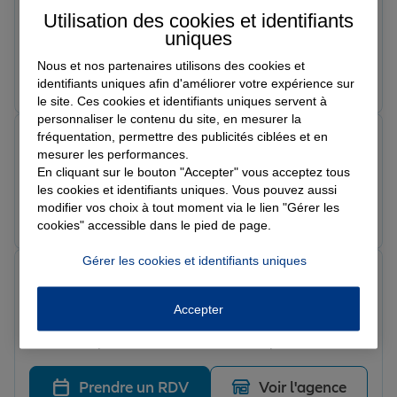
Le 02/04/2026 - Agence LISIEUX
Utilisation des cookies et identifiants
Personne tres agreable je recommande
uniques
Nous et nos partenaires utilisons des cookies et
Prendre un RDV
Voir l'agence
identifiants uniques afin d'améliorer votre expérience sur
le site. Ces cookies et identifiants uniques servent à
personnaliser le contenu du site, en mesurer la
fréquentation, permettre des publicités ciblées et en
Lisa B.
mesurer les performances.
Note de 5 sur 5
Le 21/03/2026 - Agence LISIEUX
En cliquant sur le bouton "Accepter" vous acceptez tous
les cookies et identifiants uniques. Vous pouvez aussi
modifier vos choix à tout moment via le lien "Gérer les
Prendre un RDV
Voir l'agence
cookies" accessible dans le pied de page.
Gérer les cookies et identifiants uniques
Ethan D.
Note de 5 sur 5
Le 21/03/2026 - Agence LISIEUX
Accepter
Très bonne agance, très accueillant pour passer le
code est super nous sommes dans une pièce tout seul
isolé pas de perturbation tout ce qu'il faut pour être
concentré je recommande à 100 %
Prendre un RDV
Voir l'agence