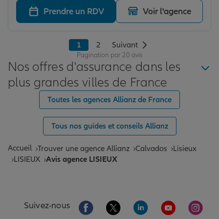
Prendre un RDV
Voir l'agence
1
2
Suivant
Pagination par 20 avis
Nos offres d'assurance dans les
plus grandes villes de France
Toutes les agences Allianz de France
Tous nos guides et conseils Allianz
Accueil
Trouver une agence Allianz
Calvados
Lisieux
LISIEUX
Avis agence LISIEUX
Aller sur la page Facebook de Allianz
Aller sur la page Twitter de All
Aller sur la page Linke
Aller sur la pa
Aller 
Suivez-nous