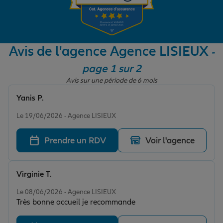
Garantie des accidents de la vie
Avis de l'agence Agence LISIEUX
-
page 1 sur 2
Assurance scolaire
Avis sur une période de 6 mois
Yanis P.
Protection juridique
Note de 5 sur 5
Le 19/06/2026 - Agence LISIEUX
Prendre un RDV
Voir l'agence
Retraite
Virginie T.
Tous nos devis d'assurance
Note de 5 sur 5
Le 08/06/2026 - Agence LISIEUX
Très bonne accueil je recommande