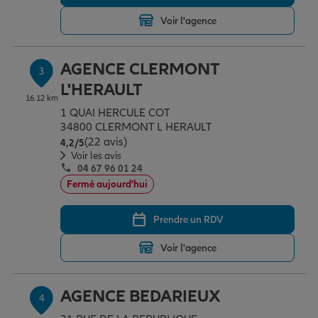
Voir l'agence
Garantie des accidents de la vie
AGENCE CLERMONT
3
L'HERAULT
Assurance scolaire
16.12 km
1 QUAI HERCULE COT
34800 CLERMONT L HERAULT
(22 avis)
Note de 4.2 sur 5
4,2
/5
Protection juridique
Voir les avis
04 67 96 01 24
Fermé aujourd'hui
Retraite
Prendre un RDV
Voir l'agence
Tous nos devis d'assurance
AGENCE BEDARIEUX
4