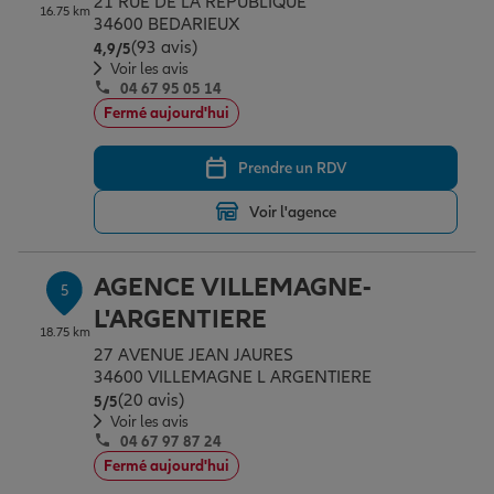
21 RUE DE LA REPUBLIQUE
16.75 km
34600 BEDARIEUX
(93 avis)
Note de 4.9 sur 5
4,9
/5
Voir les avis
04 67 95 05 14
Fermé aujourd'hui
Prendre un RDV
Voir l'agence
AGENCE VILLEMAGNE-
5
L'ARGENTIERE
18.75 km
27 AVENUE JEAN JAURES
34600 VILLEMAGNE L ARGENTIERE
(20 avis)
Note de 5 sur 5
5
/5
Voir les avis
04 67 97 87 24
Fermé aujourd'hui