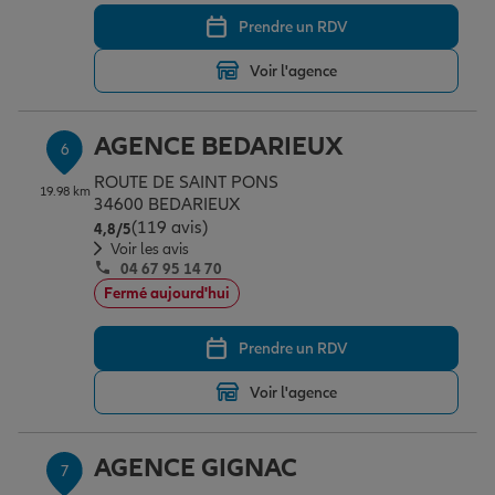
Prendre un RDV
Voir l'agence
AGENCE BEDARIEUX
6
ROUTE DE SAINT PONS
19.98 km
34600 BEDARIEUX
(119 avis)
Note de 4.8 sur 5
4,8
/5
Voir les avis
04 67 95 14 70
Fermé aujourd'hui
Prendre un RDV
Voir l'agence
AGENCE GIGNAC
7