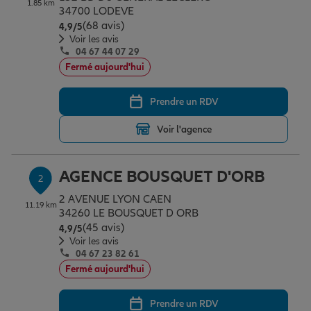
1.85 km
Épargne & retraite
Assurance emprunteur
Prévoyance et dépendance
Protection de la famille
34700 LODEVE
(68 avis)
Note de 4.9 sur 5
4,9
/5
Voir les avis
04 67 44 07 29
Vos projets
Assurance animal de compagnie
Protection juridique
Plan épargne retraite
Fermé aujourd'hui
Prendre un RDV
Conseil assurance
Assurance vie
Partir en vacances
Voir l'agence
Outre-mer
Placements financiers
Déménager
AGENCE BOUSQUET D'ORB
2
2 AVENUE LYON CAEN
11.19 km
Professionnels
Investissements immobiliers
Changer de voiture
Assurance auto
34260 LE BOUSQUET D ORB
(45 avis)
Note de 4.9 sur 5
4,9
/5
Voir les avis
04 67 23 82 61
Allianz en France
Transmission
Départ à la retraite
Assurance habitation
Fermé aujourd'hui
Prendre un RDV
Préparer l’avenir
Le Pack Famille