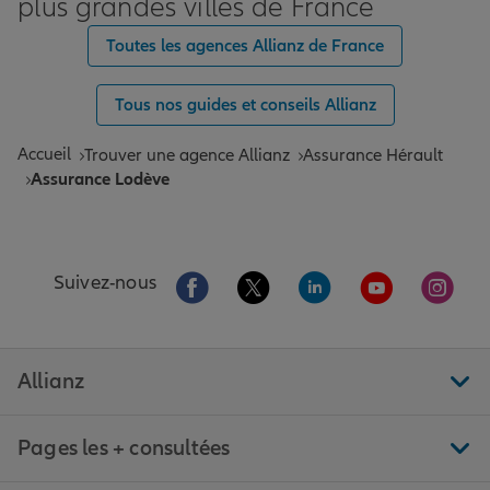
plus grandes villes de France
Toutes les agences Allianz de France
Tous nos guides et conseils Allianz
Accueil
Trouver une agence Allianz
Assurance Hérault
Assurance Lodève
Aller sur la page Facebook de Allianz
Aller sur la page Twitter de All
Aller sur la page Linke
Aller sur la pa
Aller 
Suivez-nous
Allianz
Pages les + consultées