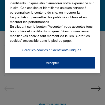
identifiants uniques afin d'améliorer votre expérience sur
le site. Ces cookies et identifiants uniques servent à
personnaliser le contenu du site, en mesurer la
fréquentation, permettre des publicités ciblées et en
mesurer les performances.
En cliquant sur le bouton "Accepter" vous acceptez tous
les cookies et identifiants uniques. Vous pouvez aussi
Derniers avis de nos agences Allianz
modifier vos choix à tout moment via le lien "Gérer les
cookies" accessible dans le pied de page.
Gérer les cookies et identifiants uniques
Louis M.
Note de 5 sur 5
Le 08/08/2026 - Agence PAVILLY
Accepter
Bon suivi de mon sinistre, merci
Voir tous les avis