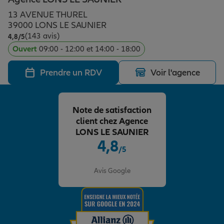
Épargne & retraite
Assurance emprunteur
Prévoyance et dépendance
Protection de la famille
13 AVENUE THUREL
39000 LONS LE SAUNIER
(143 avis)
Note de 4.8 sur 5
4,8
/5
Vos projets
Assurance animal de compagnie
Protection juridique
Plan épargne retraite
Ouvert
09:00 - 12:00 et 14:00 - 18:00
Prendre un RDV
Voir l'agence
Conseil assurance
Assurance vie
Partir en vacances
Note de satisfaction
Outre-mer
Placements financiers
Déménager
client chez Agence
LONS LE SAUNIER
4,8
/5
Professionnels
Investissements immobiliers
Changer de voiture
Assurance auto
Note de 4.8 sur 5
Avis Google
Allianz en France
Transmission
Départ à la retraite
Assurance habitation
Préparer l’avenir
Le Pack Famille