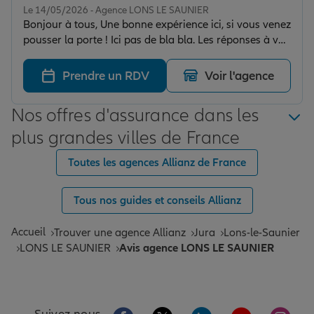
Le 14/05/2026 - Agence LONS LE SAUNIER
Bonjour à tous, Une bonne expérience ici, si vous venez
pousser la porte ! Ici pas de bla bla. Les réponses à vos
questions sont rapides, précises, correspondant à vos
souhaits. Aussi Collectionneursde voitures Anciennes
Prendre un RDV
Voir l'agence
venez pousser cette porte! Merci pour le Charisme des
réponses ! Cordialement Michel
Nos offres d'assurance dans les
plus grandes villes de France
Toutes les agences Allianz de France
Tous nos guides et conseils Allianz
Accueil
Trouver une agence Allianz
Jura
Lons-le-Saunier
LONS LE SAUNIER
Avis agence LONS LE SAUNIER
Aller sur la page Facebook de Allianz
Aller sur la page Twitter de All
Aller sur la page Linke
Aller sur la pa
Aller 