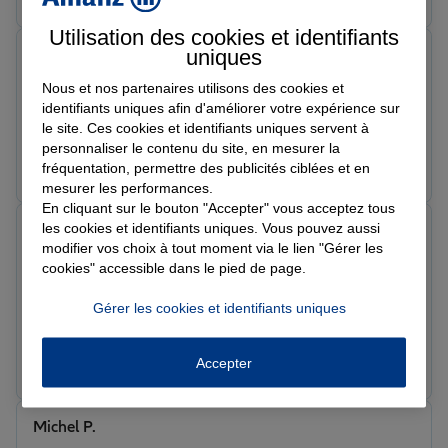
Utilisation des cookies et identifiants
uniques
isa g.
Note de 5 sur 5
Nous et nos partenaires utilisons des cookies et
Le 20/07/2026 - Agence LONS LE SAUNIER
identifiants uniques afin d'améliorer votre expérience sur
Excellent accueil.
le site. Ces cookies et identifiants uniques servent à
personnaliser le contenu du site, en mesurer la
Prendre un RDV
Voir l'agence
fréquentation, permettre des publicités ciblées et en
mesurer les performances.
En cliquant sur le bouton "Accepter" vous acceptez tous
les cookies et identifiants uniques. Vous pouvez aussi
Stephane
modifier vos choix à tout moment via le lien "Gérer les
Note de 5 sur 5
Le 20/07/2026 - Agence LONS LE SAUNIER
cookies" accessible dans le pied de page.
Très bien accueilli par la Marie-Laure avec le sourire
elle a été à l'écoute et à trouver est-ce qu'il nous fallait
Gérer les cookies et identifiants uniques
comme assurance
Prendre un RDV
Voir l'agence
Accepter
Michel P.
Note de 5 sur 5