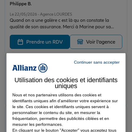
Philippe B.
Note de 5 sur 5
Le 22/05/2026 - Agence LOURDES
Quand on a une galère c est là qu on constate la
qualité de son assurance. Merci à Marine pour sa
reactivité, son honnêteté et sa disponibilité surtout lors
d un sinistre. Pb résolu immédiatement merci donc à
Prendre un RDV
Voir l'agence
toute l’équipe.
lola c.
Continuer sans accepter
Note de 5 sur 5
Le 22/05/2026 - Agence LOURDES
Agence au top et conseillère très à l’écoute !
Utilisation des cookies et identifiants
uniques
Prendre un RDV
Voir l'agence
Nous et nos partenaires utilisons des cookies et
identifiants uniques afin d'améliorer votre expérience sur
le site. Ces cookies et identifiants uniques servent à
personnaliser le contenu du site, en mesurer la
Julie B.
fréquentation, permettre des publicités ciblées et en
Note de 5 sur 5
Le 22/05/2026 - Agence LOURDES
mesurer les performances.
Super agence disponible et très réactive ! Je
En cliquant sur le bouton "Accepter" vous acceptez tous