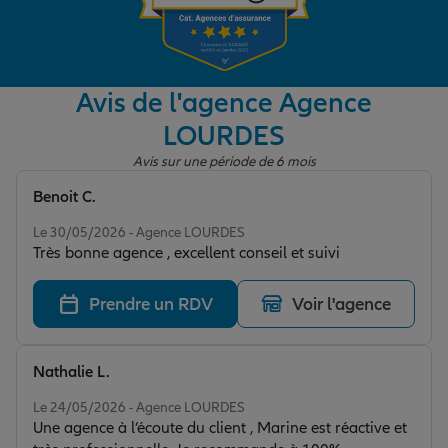
Garantie des accidents de la vie
Avis de l'agence Agence
LOURDES
Assurance scolaire
Avis sur une période de 6 mois
Benoit C.
Protection juridique
Note de 5 sur 5
Le 30/05/2026 - Agence LOURDES
Très bonne agence , excellent conseil et suivi
Retraite
Prendre un RDV
Voir l'agence
Tous nos devis d'assurance
Nathalie L.
Note de 5 sur 5
Le 24/05/2026 - Agence LOURDES
Une agence à l’écoute du client , Marine est réactive et