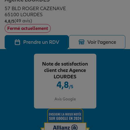
Épargne & retraite
Assurance emprunteur
Prévoyance et dépendance
Protection de la famille
57 BLD ROGER CAZENAVE
65100 LOURDES
(49 avis)
Note de 4.8 sur 5
4,8
/5
Vos projets
Assurance animal de compagnie
Protection juridique
Plan épargne retraite
Fermé actuellement
Prendre un RDV
Voir l'agence
Conseil assurance
Assurance vie
Partir en vacances
Note de satisfaction
Outre-mer
Placements financiers
Déménager
client chez Agence
LOURDES
4,8
/5
Professionnels
Investissements immobiliers
Changer de voiture
Assurance auto
Note de 4.8 sur 5
Avis Google
Allianz en France
Transmission
Départ à la retraite
Assurance habitation
Préparer l’avenir
Le Pack Famille