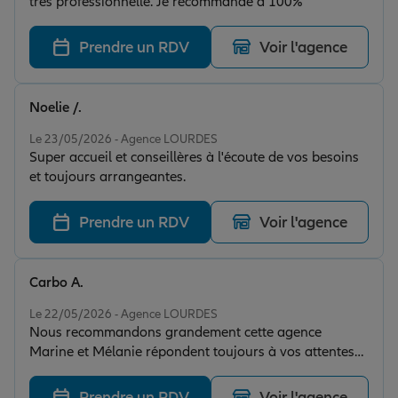
très professionnelle. Je recommande à 100%
Prendre un RDV
Voir l'agence
Noelie /.
Note de 5 sur 5
Le 23/05/2026 - Agence LOURDES
Super accueil et conseillères à l'écoute de vos besoins
et toujours arrangeantes.
Prendre un RDV
Voir l'agence
Carbo A.
Note de 5 sur 5
Le 22/05/2026 - Agence LOURDES
Nous recommandons grandement cette agence
Marine et Mélanie répondent toujours à vos attentes
et vos questions avec sérieux , Toujours très bien,
conseillé à des tarifs raisonnables, elles sont très
Prendre un RDV
Voir l'agence