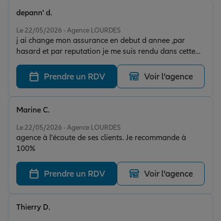
depann' d.
Note de 5 sur 5
Le 22/05/2026 - Agence LOURDES
j ai change mon assurance en debut d annee ,par
hasard et par reputation je me suis rendu dans cette
agence,j ai ete tres bien recu par MR Lamathe et ses
collaborateurs ,tres arrangeant et tres disponible .je
Prendre un RDV
Voir l'agence
recommande excessivement si vous souhaitez du
professionalisme et de l ecoute
Marine C.
Note de 5 sur 5
Le 22/05/2026 - Agence LOURDES
agence à l'écoute de ses clients. Je recommande à
100%
Prendre un RDV
Voir l'agence
Thierry D.
Note de 5 sur 5