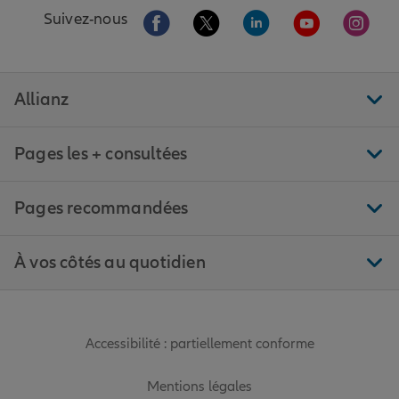
Aller sur la page Facebook de Allianz
Aller sur la page Twitter de All
Aller sur la page Linke
Aller sur la pa
Aller 
Suivez-nous
Allianz
Pages les + consultées
Pages recommandées
À vos côtés au quotidien
Accessibilité : partiellement conforme
Mentions légales