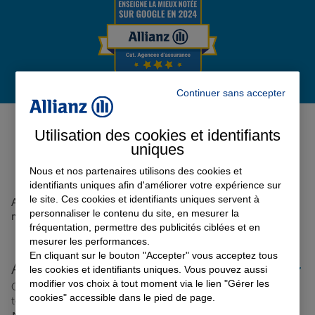
Garantie des accidents de la vie
Continuer sans accepter
Assurance scolaire
Avis de l'agence Agence
LOUVIGNE DU DESERT
0
Utilisation des cookies et identifiants
uniques
Protection juridique
Avis sur une période de 6 mois
Nous et nos partenaires utilisons des cookies et
identifiants uniques afin d'améliorer votre expérience sur
Retraite
le site. Ces cookies et identifiants uniques servent à
Aucun avis sur votre agence n'a été retrouvé pour le
personnaliser le contenu du site, en mesurer la
moment
fréquentation, permettre des publicités ciblées et en
mesurer les performances.
Tous nos devis d'assurance
En cliquant sur le bouton "Accepter" vous acceptez tous
Allianz proche de chez vous
les cookies et identifiants uniques. Vous pouvez aussi
modifier vos choix à tout moment via le lien "Gérer les
Où que vous soyez en France, nos agences Allianz sont
cookies" accessible dans le pied de page.
toujours près de chez vous.