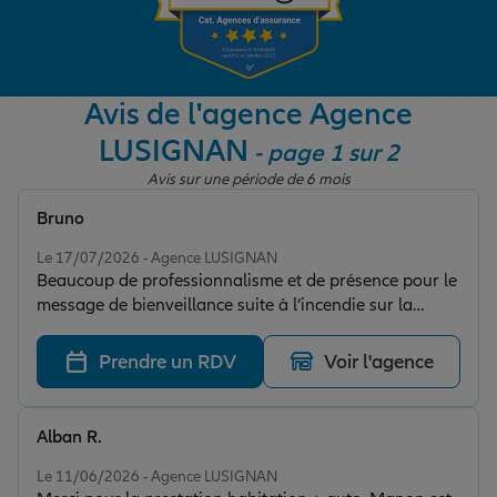
Garantie des accidents de la vie
Avis de l'agence Agence
LUSIGNAN
- page 1 sur 2
Assurance scolaire
Avis sur une période de 6 mois
Bruno
Protection juridique
Note de 5 sur 5
Le 17/07/2026 - Agence LUSIGNAN
Beaucoup de professionnalisme et de présence pour le
message de bienveillance suite à l’incendie sur la
Retraite
commune d’Exireuil . Bravo à l’équipe de Mme
MASSARD.
Prendre un RDV
Voir l'agence
Tous nos devis d'assurance
Alban R.
Note de 5 sur 5
Le 11/06/2026 - Agence LUSIGNAN