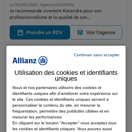
Le 30/05/2026 - Agence LUSIGNAN
Je recommande vivement Kacendre pour son
professionnalisme et la qualité de son
accompagnement. Elle a su répondre à toutes mes
questions avec clarté et m’a conseillé de manière
Prendre un RDV
Voir l'agence
efficace en fonction de mes besoins. Son écoute, sa
réactivité et sa bonne humeur sont particulièrement
appréciables. Une conseillère de confiance que je
alice b.
Continuer sans accepter
recommande sans hésitation !
Note de 5 sur 5
Le 29/05/2026 - Agence LUSIGNAN
Manon DABIN est la meilleure conseillère de l’agence !
Utilisation des cookies et identifiants
J’ai hâte de la voir à l’agence de Rouillé ! Bravo pour ce
uniques
travail très professionnel.
Nous et nos partenaires utilisons des cookies et
Prendre un RDV
Voir l'agence
identifiants uniques afin d'améliorer votre expérience sur
le site. Ces cookies et identifiants uniques servent à
personnaliser le contenu du site, en mesurer la
Sarah g.
fréquentation, permettre des publicités ciblées et en
Note de 5 sur 5
mesurer les performances.
Le 29/05/2026 - Agence LUSIGNAN
En cliquant sur le bouton "Accepter" vous acceptez tous
Kacendre est une conseillère agréable et souriante! Un
les cookies et identifiants uniques. Vous pouvez aussi