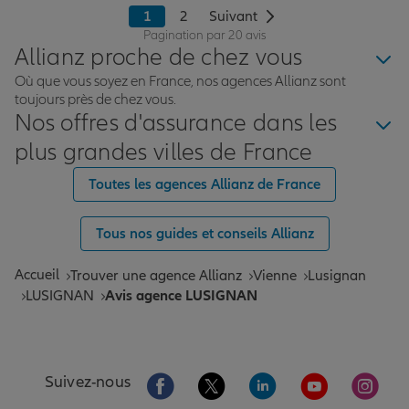
1
2
Suivant
Pagination par 20 avis
Allianz proche de chez vous
Où que vous soyez en France, nos agences Allianz sont
toujours près de chez vous.
Nos offres d'assurance dans les
plus grandes villes de France
Toutes les agences Allianz de France
Tous nos guides et conseils Allianz
Accueil
Trouver une agence Allianz
Vienne
Lusignan
LUSIGNAN
Avis agence LUSIGNAN
Aller sur la page Facebook de Allianz
Aller sur la page Twitter de All
Aller sur la page Linke
Aller sur la pa
Aller 
Suivez-nous