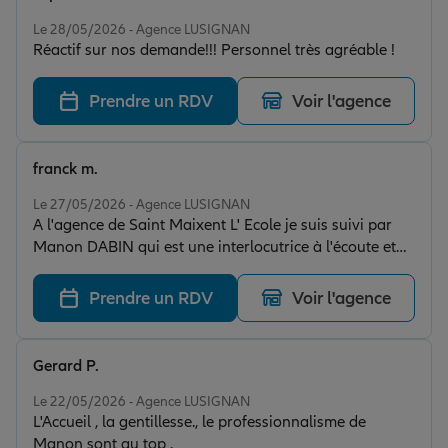
recommande cette agence sans hésitation !
Note de 5 sur 5
Le 28/05/2026 - Agence LUSIGNAN
Réactif sur nos demande!!! Personnel très agréable !
Prendre un RDV
Voir l'agence
franck m.
Note de 5 sur 5
Le 27/05/2026 - Agence LUSIGNAN
A l'agence de Saint Maixent L' Ecole je suis suivi par
Manon DABIN qui est une interlocutrice à l'écoute et
attentionnée, toujours disponible et apportant des
réponses directes et satisfaisantes. Je remercie Manon
Prendre un RDV
Voir l'agence
pour son professionnalisme. Les agents de L'agence de
Saint Maixent sont accueillants et chaleureux
Gerard P.
Note de 5 sur 5
Le 22/05/2026 - Agence LUSIGNAN
L'Accueil , la gentillesse., le professionnalisme de
Manon sont au top .