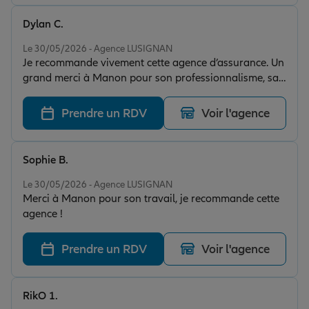
Dylan C.
Note de 5 sur 5
Le 30/05/2026 - Agence LUSIGNAN
Je recommande vivement cette agence d’assurance. Un
grand merci à Manon pour son professionnalisme, sa
disponibilité et ses précieux conseils. Elle a pris le
temps de répondre à toutes mes questions et de
Prendre un RDV
Voir l'agence
m’accompagner dans mes démarches avec efficacité et
bienveillance. Un service client de qualité que je
recommande sans hésitation. Merci encore à Manon
Sophie B.
pour son excellent travail !
Note de 5 sur 5
Le 30/05/2026 - Agence LUSIGNAN
Merci à Manon pour son travail, je recommande cette
agence !
Prendre un RDV
Voir l'agence
RikO 1.
Note de 5 sur 5