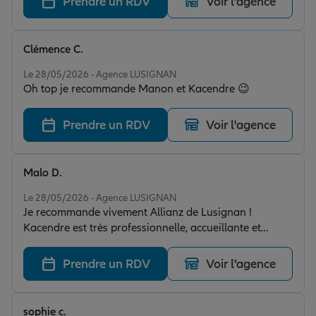
Prendre un RDV
Voir l'agence
Clémence C.
Note de 5 sur 5
Le 28/05/2026 - Agence LUSIGNAN
Oh top je recommande Manon et Kacendre 😉
Prendre un RDV
Voir l'agence
Malo D.
Note de 5 sur 5
Le 28/05/2026 - Agence LUSIGNAN
Je recommande vivement Allianz de Lusignan !
Kacendre est très professionnelle, accueillante et
toujours à l’écoute. Elle prend le temps d’expliquer les
choses clairement et cherche les meilleures solutions
Prendre un RDV
Voir l'agence
adaptées à nos besoins. Le suivi est sérieux et réactif,
ce qui est vraiment rassurant. Un grand merci pour
votre gentillesse et votre professionnalisme, je
sophie c.