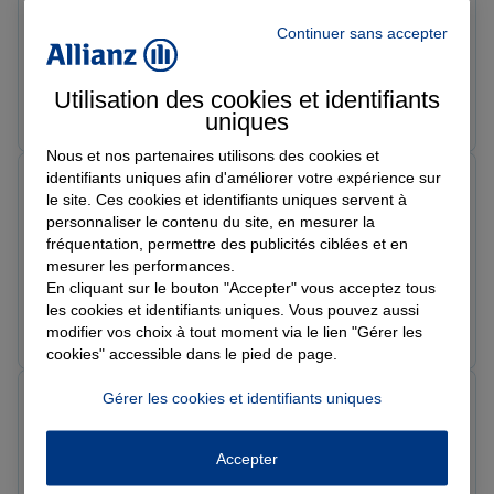
Le 26/02/2026 - Agence MACON
Toujours très satisfaits des services de l'agence Allianz
Continuer sans accepter
Rue Rambuteau à Mâcon. En particulier Fabienne qui
est toujours de bonne humeur, disponible et réactive!
Utilisation des cookies et identifiants
Même à 250km de l'agence, nous sommes toujours
Prendre un RDV
Voir l'agence
uniques
bien renseignés! Un grand merci pour tout cela! Emilie
et Stéphane C
Nous et nos partenaires utilisons des cookies et
identifiants uniques afin d'améliorer votre expérience sur
Joris T.
le site. Ces cookies et identifiants uniques servent à
Note de 5 sur 5
personnaliser le contenu du site, en mesurer la
Le 26/02/2026 - Agence MACON
Je suis très satisfait d'être client chez ALLIANZ Hélène
fréquentation, permettre des publicités ciblées et en
mesurer les performances.
Garret personne réactive et professionnel.
En cliquant sur le bouton "Accepter" vous acceptez tous
les cookies et identifiants uniques. Vous pouvez aussi
Prendre un RDV
Voir l'agence
modifier vos choix à tout moment via le lien "Gérer les
cookies" accessible dans le pied de page.
Gérer les cookies et identifiants uniques
Élisabeth L.
Note de 5 sur 5
Le 25/02/2026 - Agence MACON
Accepter
Équipe dynamique et performante. Je recommande.