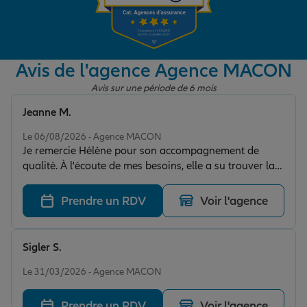
Garantie des accidents de la vie
Avis de l'agence Agence MACON
Avis sur une période de 6 mois
Assurance scolaire
Jeanne M.
Note de 5 sur 5
Le 06/08/2026 - Agence MACON
Protection juridique
Je remercie Hélène pour son accompagnement de
qualité. À l'écoute de mes besoins, elle a su trouver la
solution la plus adaptée à ma situation
Retraite
entrepreneuriale. Professionnelle, réactive et humaine,
Prendre un RDV
Voir l'agence
je la recommande sans hésitation.
Tous nos devis d'assurance
Sigler S.
Note de 5 sur 5
Le 31/03/2026 - Agence MACON
Prendre un RDV
Voir l'agence