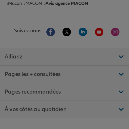
Mâcon
MACON
Avis agence MACON
Aller sur la page Facebook de Allianz
Aller sur la page Twitter de All
Aller sur la page Linke
Aller sur la pa
Aller 
Suivez-nous
Allianz
Pages les + consultées
Pages recommandées
À vos côtés au quotidien