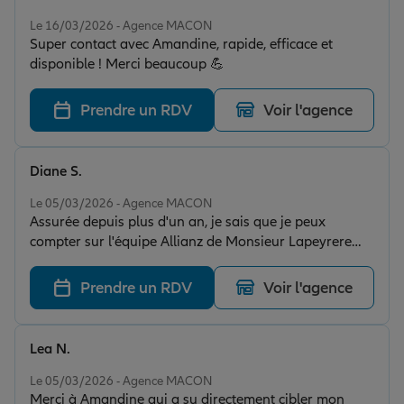
toutes mes questions et ce très rapidement ! Un service
Note de 5 sur 5
sérieux, efficace et humain. Rien à redire, c'est juste top
Le 16/03/2026 - Agence MACON
Super contact avec Amandine, rapide, efficace et
!
disponible ! Merci beaucoup 💪
Prendre un RDV
Voir l'agence
Diane S.
Note de 5 sur 5
Le 05/03/2026 - Agence MACON
Assurée depuis plus d'un an, je sais que je peux
compter sur l'équipe Allianz de Monsieur Lapeyrere
pour m'accompagner dans mes démarches et me
conseiller au mieux. Je recommande leur
Prendre un RDV
Voir l'agence
professionnalisme et leur réactivité.
Lea N.
Note de 5 sur 5
Le 05/03/2026 - Agence MACON
Merci à Amandine qui a su directement cibler mon