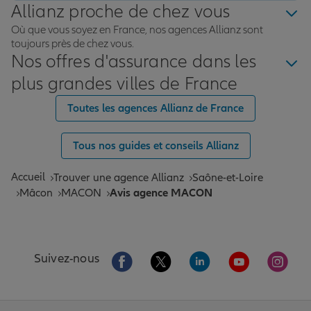
Allianz proche de chez vous
Où que vous soyez en France, nos agences Allianz sont
toujours près de chez vous.
Nos offres d'assurance dans les
plus grandes villes de France
Toutes les agences Allianz de France
Tous nos guides et conseils Allianz
Accueil
Trouver une agence Allianz
Saône-et-Loire
Mâcon
MACON
Avis agence MACON
Aller sur la page Facebook de Allianz
Aller sur la page Twitter de All
Aller sur la page Linke
Aller sur la pa
Aller 
Suivez-nous