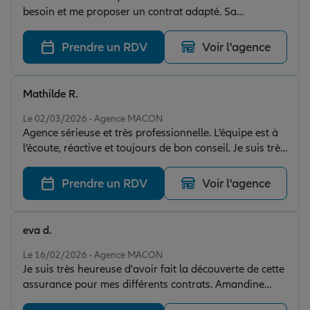
besoin et me proposer un contrat adapté. Sa
spécialisation en filière équine est un vrai plus pour
nous conseiller au mieux, je recommande 😊
Prendre un RDV
Voir l'agence
Mathilde R.
Note de 5 sur 5
Le 02/03/2026 - Agence MACON
Agence sérieuse et très professionnelle. L’équipe est à
l’écoute, réactive et toujours de bon conseil. Je suis très
satisfaite de l’accompagnement et de la qualité du
service. Je recommande sans hésitation.
Prendre un RDV
Voir l'agence
eva d.
Note de 5 sur 5
Le 16/02/2026 - Agence MACON
Je suis très heureuse d'avoir fait la découverte de cette
assurance pour mes différents contrats. Amandine
prend le temps nécessaire de tout expliquer