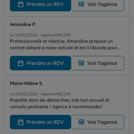
correctement, et d'adapter des contrats très précis aux
Prendre un RDV
Voir l'agence
différentes professions, qui sont en plus bien inferieur
au niveau des montants! Je recommande!
Amandine P.
Note de 5 sur 5
Le 10/02/2026 - Agence MACON
Professionnelle et réactive, Amandine propose un
contrat adapté à notre activité et est à l'écoute pour
nous conseiller au mieux. Un gros point positif pour la
disponibilité, c'est tellement agréable d'avoir une
Prendre un RDV
Voir l'agence
conseillère aussi disponible et à l'écoute ! Je
recommande à 100% !
Marie-Hélène S.
Note de 5 sur 5
Le 10/02/2026 - Agence MACON
Rapidité dans les démarches, très bon accueil et
conseils pertinents ! Agence à recommander!
Prendre un RDV
Voir l'agence