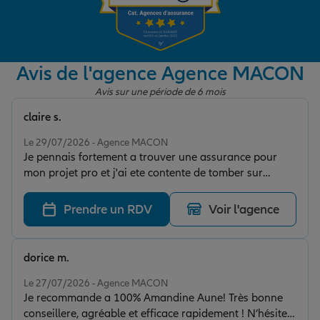
Garantie des accidents de la vie
Avis de l'agence Agence MACON
Avis sur une période de 6 mois
Assurance scolaire
claire s.
Note de 5 sur 5
Le 29/07/2026 - Agence MACON
Protection juridique
Je pennais fortement a trouver une assurance pour
mon projet pro et j'ai ete contente de tomber sur
amandine qui a tout de suite su cibler mes attentes!
Retraite
J'ai enfin pu avancer
Prendre un RDV
Voir l'agence
Tous nos devis d'assurance
dorice m.
Note de 5 sur 5
Le 27/07/2026 - Agence MACON
Je recommande a 100% Amandine Aune! Très bonne
conseillere, agréable et efficace rapidement ! N’hésitez