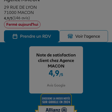
Épargne & retraite
Assurance emprunteur
Prévoyance et dépendance
Protection de la famille
29 RUE DE LYON
71000 MACON
(146 avis)
Note de 4.9 sur 5
4,9
/5
Vos projets
Assurance animal de compagnie
Protection juridique
Plan épargne retraite
Fermé aujourd'hui
Prendre un RDV
Voir l'agence
Conseil assurance
Assurance vie
Partir en vacances
Note de satisfaction
Outre-mer
Placements financiers
Déménager
client chez Agence
MACON
4,9
/5
Professionnels
Investissements immobiliers
Changer de voiture
Assurance auto
Note de 4.9 sur 5
Avis Google
Allianz en France
Transmission
Départ à la retraite
Assurance habitation
Préparer l’avenir
Le Pack Famille