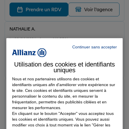
Prendre un RDV
Voir l'agence
NATHALIE A.
Note de 5 sur 5
Le 09/04/2026 - Agence MACON
Amandine est ultra professionnelle, réactive et très
Continuer sans accepter
agréable. Très bon premier contact.
Utilisation des cookies et identifiants
Prendre un RDV
Voir l'agence
uniques
Nous et nos partenaires utilisons des cookies et
identifiants uniques afin d'améliorer votre expérience sur
Théodore T.
le site. Ces cookies et identifiants uniques servent à
Note de 5 sur 5
personnaliser le contenu du site, en mesurer la
Le 26/03/2026 - Agence MACON
Amandine nous a reçu avec professionnalisme,
fréquentation, permettre des publicités ciblées et en
mesurer les performances.
réactivité et efficacité ! Très sincèrement je
En cliquant sur le bouton "Accepter" vous acceptez tous
recommande : les explications sont claires (même dans
les cookies et identifiants uniques. Vous pouvez aussi
le cas d'une activité spécifique comme avec nous), les
Prendre un RDV
Voir l'agence
modifier vos choix à tout moment via le lien "Gérer les
prix sont justes et transparents. Tout ça dans la bonne