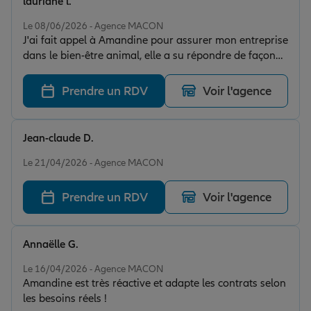
lauriane l.
Note de 5 sur 5
Le 08/06/2026 - Agence MACON
J'ai fait appel à Amandine pour assurer mon entreprise
dans le bien-être animal, elle a su répondre de façon
très précise à mes demandes pour m'assurer au mieux
sur le terrain ! Je recommande à 100%
Prendre un RDV
Voir l'agence
Jean-claude D.
Note de 5 sur 5
Le 21/04/2026 - Agence MACON
Prendre un RDV
Voir l'agence
Annaëlle G.
Note de 5 sur 5
Le 16/04/2026 - Agence MACON
Amandine est très réactive et adapte les contrats selon
les besoins réels !