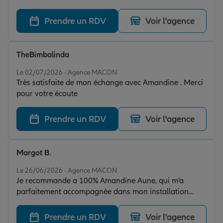
pas
Prendre un RDV
Voir l'agence
TheBimbalinda
Note de 5 sur 5
Le 02/07/2026 - Agence MACON
Très satisfaite de mon échange avec Amandine . Merci
pour votre écoute
Prendre un RDV
Voir l'agence
Margot B.
Note de 5 sur 5
Le 26/06/2026 - Agence MACON
Je recommande a 100% Amandine Aune, qui m’a
parfaitement accompagnée dans mon installation
professionnelle d’ostéopathe animalier. Enfin une
personne qui comprends réellement les enjeux et le
Prendre un RDV
Voir l'agence