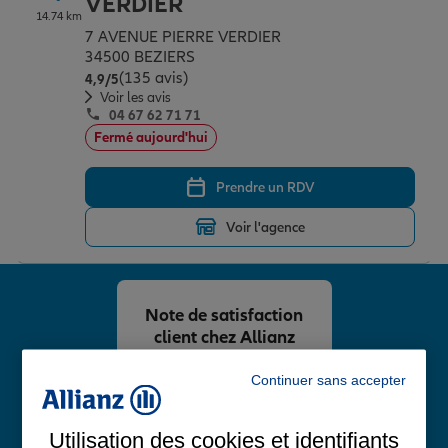
VERDIER
14.74 km
7 AVENUE PIERRE VERDIER
34500 BEZIERS
(135 avis)
Note de 4.9 sur 5
4,9
/5
Voir les avis
04 67 62 71 71
Fermé aujourd'hui
Prendre un RDV
Voir l'agence
Note de satisfaction
client chez Allianz
4,8
/5
Continuer sans accepter
Note de 4.8 sur 5
Avis Google
Utilisation des cookies et identifiants