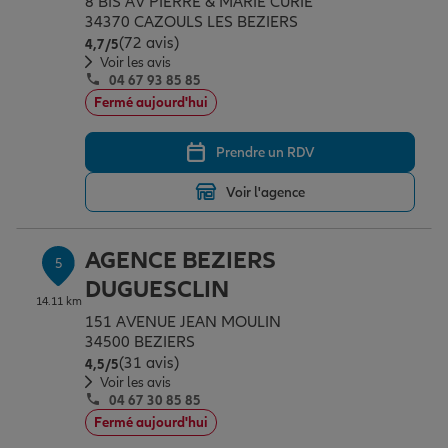
8 BIS AV PIERRE & MARIE CURIE
34370 CAZOULS LES BEZIERS
(72 avis)
Note de 4.7 sur 5
4,7
/5
Voir les avis
04 67 93 85 85
Fermé aujourd'hui
Prendre un RDV
Voir l'agence
AGENCE BEZIERS
5
DUGUESCLIN
14.11 km
151 AVENUE JEAN MOULIN
34500 BEZIERS
(31 avis)
Note de 4.5 sur 5
4,5
/5
Voir les avis
04 67 30 85 85
Fermé aujourd'hui