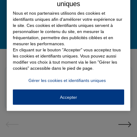
uniques
Nous et nos partenaires utilisons des cookies et
identifiants uniques afin d'améliorer votre expérience sur
le site. Ces cookies et identifiants uniques servent à
personnaliser le contenu du site, en mesurer la
fréquentation, permettre des publicités ciblées et en
mesurer les performances.
En cliquant sur le bouton "Accepter" vous acceptez tous
Derniers avis de nos agences Allianz
les cookies et identifiants uniques. Vous pouvez aussi
modifier vos choix à tout moment via le lien "Gérer les
cookies" accessible dans le pied de page.
Yayaya M.
Gérer les cookies et identifiants uniques
Note de 5 sur 5
Le 07/08/2026 - Agence NANTERRE
Merci à Madi pour son écoute et ces conseils précieux.
Accepter
Réactif et efficace le service impeccable