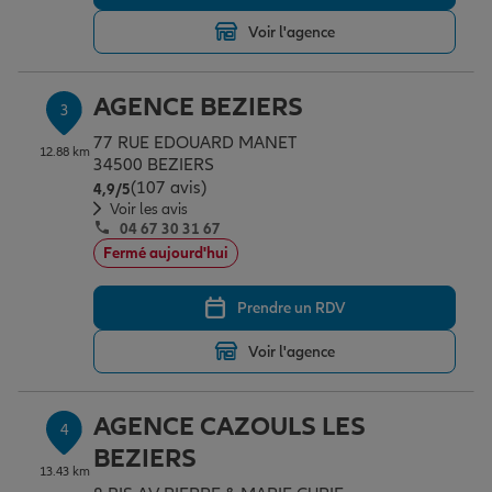
Voir l'agence
Garantie des accidents de la vie
AGENCE BEZIERS
3
77 RUE EDOUARD MANET
Assurance scolaire
12.88 km
34500 BEZIERS
(107 avis)
Note de 4.9 sur 5
4,9
/5
Voir les avis
04 67 30 31 67
Protection juridique
Fermé aujourd'hui
Prendre un RDV
Retraite
Voir l'agence
Tous nos devis d'assurance
AGENCE CAZOULS LES
4
BEZIERS
13.43 km