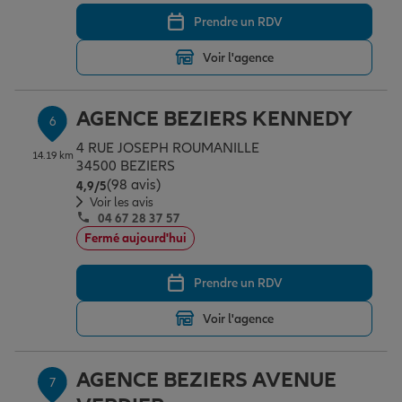
Prendre un RDV
Voir l'agence
AGENCE BEZIERS KENNEDY
6
4 RUE JOSEPH ROUMANILLE
14.19 km
34500 BEZIERS
(98 avis)
Note de 4.9 sur 5
4,9
/5
Voir les avis
04 67 28 37 57
Fermé aujourd'hui
Prendre un RDV
Voir l'agence
AGENCE BEZIERS AVENUE
7