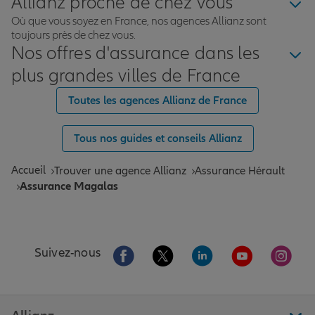
Allianz proche de chez vous
Où que vous soyez en France, nos agences Allianz sont
toujours près de chez vous.
Nos offres d'assurance dans les
plus grandes villes de France
Toutes les agences Allianz de France
Tous nos guides et conseils Allianz
Accueil
Trouver une agence Allianz
Assurance Hérault
Assurance Magalas
Aller sur la page Facebook de Allianz
Aller sur la page Twitter de All
Aller sur la page Linke
Aller sur la pa
Aller 
Suivez-nous