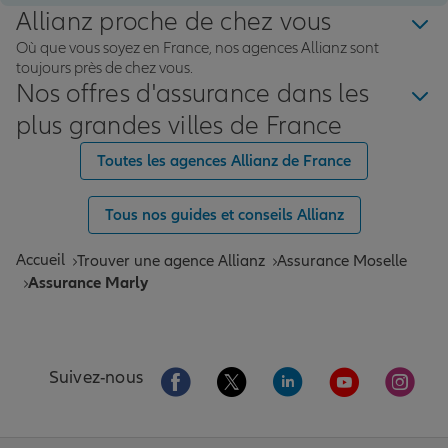
Allianz proche de chez vous
Où que vous soyez en France, nos agences Allianz sont
toujours près de chez vous.
Nos offres d'assurance dans les
plus grandes villes de France
Toutes les agences Allianz de France
Tous nos guides et conseils Allianz
Accueil
Trouver une agence Allianz
Assurance Moselle
Assurance Marly
Aller sur la page Facebook de Allianz
Aller sur la page Twitter de All
Aller sur la page Linke
Aller sur la pa
Aller 
Suivez-nous