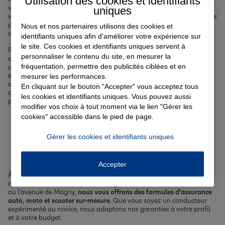
Utilisation des cookies et identifiants
vos biens,
complémentaire santé
pour prendre soin de vous et de
uniques
vos proches, ou encore
assurance emprunteur
pour concrétiser votre
projet immobilier en toute quiétude... Chez Allianz, nous avons la
Nous et nos partenaires utilisons des cookies et
solution qu'il vous faut.
identifiants uniques afin d'améliorer votre expérience sur
le site. Ces cookies et identifiants uniques servent à
Parce que chaque situation est unique, nous prenons le temps de
personnaliser le contenu du site, en mesurer la
comprendre vos attentes et d'analyser vos besoins. Que vous soyez
fréquentation, permettre des publicités ciblées et en
un jeune actif, une famille, un retraité ou un étudiant, notre objectif
est de vous offrir une couverture sur-mesure, adaptée à votre mode
mesurer les performances.
de vie et à votre budget. Avec Allianz, vous bénéficiez d'un
En cliquant sur le bouton "Accepter" vous acceptez tous
accompagnement personnalisé et de garanties complètes pour
les cookies et identifiants uniques. Vous pouvez aussi
protéger ce qui compte le plus pour vous.
modifier vos choix à tout moment via le lien "Gérer les
cookies" accessible dans le pied de page.
Votre assurance auto, moto
Gérer les cookies et identifiants uniques
ou scooter à Marly
Accepter
À Marly, nous savons que la mobilité est essentielle à votre
quotidien. Que vous empruntiez régulièrement la rue des Garennes
ou l'avenue de Magny,
nous vous offrons des formules d'assurance
auto, moto et scooter sur-mesure
. Que vous soyez un conducteur
expérimenté ou novice, nous adaptons nos garanties à votre profil
et à votre budget.