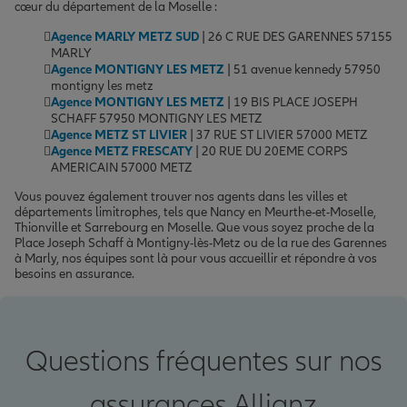
cœur du département de la Moselle :
Agence MARLY METZ SUD
| 26 C RUE DES GARENNES 57155
MARLY
Agence MONTIGNY LES METZ
| 51 avenue kennedy 57950
montigny les metz
Agence MONTIGNY LES METZ
| 19 BIS PLACE JOSEPH
SCHAFF 57950 MONTIGNY LES METZ
Agence METZ ST LIVIER
| 37 RUE ST LIVIER 57000 METZ
Agence METZ FRESCATY
| 20 RUE DU 20EME CORPS
AMERICAIN 57000 METZ
Vous pouvez également trouver nos agents dans les villes et
départements limitrophes, tels que Nancy en Meurthe-et-Moselle,
Thionville et Sarrebourg en Moselle. Que vous soyez proche de la
Place Joseph Schaff à Montigny-lès-Metz ou de la rue des Garennes
à Marly, nos équipes sont là pour vous accueillir et répondre à vos
besoins en assurance.
Questions fréquentes sur nos
assurances Allianz