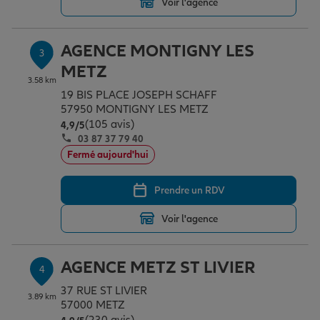
Voir l'agence
AGENCE MONTIGNY LES
Garantie des accidents de la vie
3
METZ
3.58 km
19 BIS PLACE JOSEPH SCHAFF
Assurance scolaire
57950 MONTIGNY LES METZ
(105 avis)
Note de 4.9 sur 5
4,9
/5
03 87 37 79 40
Protection juridique
Fermé aujourd'hui
Prendre un RDV
Retraite
Voir l'agence
Tous nos devis d'assurance
AGENCE METZ ST LIVIER
4
37 RUE ST LIVIER
3.89 km
57000 METZ
Note de 4.9 sur 5