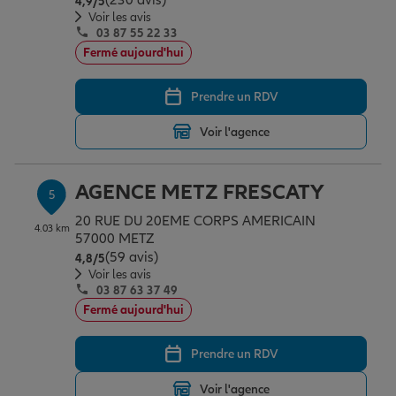
(230 avis)
4,9
/5
Voir les avis
03 87 55 22 33
Fermé aujourd'hui
Prendre un RDV
Voir l'agence
AGENCE METZ FRESCATY
5
20 RUE DU 20EME CORPS AMERICAIN
4.03 km
57000 METZ
(59 avis)
Note de 4.8 sur 5
4,8
/5
Voir les avis
03 87 63 37 49
Fermé aujourd'hui
Prendre un RDV
Voir l'agence