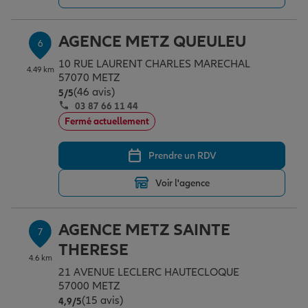
AGENCE METZ QUEULEU
6
10 RUE LAURENT CHARLES MARECHAL
4.49 km
57070 METZ
(46 avis)
Note de 5 sur 5
5
/5
03 87 66 11 44
Fermé actuellement
Prendre un RDV
Voir l'agence
AGENCE METZ SAINTE
7
THERESE
4.6 km
21 AVENUE LECLERC HAUTECLOQUE
57000 METZ
(15 avis)
Note de 4.9 sur 5
4,9
/5