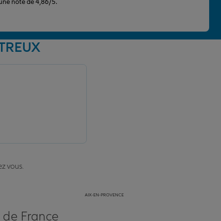
 une note de 4,86/5.
RTREUX
ez vous.
AIX-EN-PROVENCE
s de France