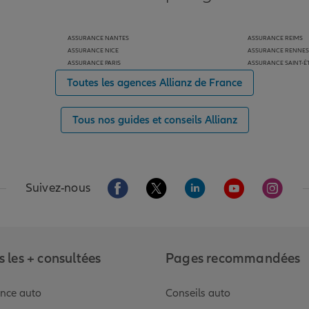
ASSURANCE NANTES
ASSURANCE REIMS
ASSURANCE NICE
ASSURANCE RENNES
ASSURANCE PARIS
ASSURANCE SAINT-É
Toutes les agences Allianz de France
Tous nos guides et conseils Allianz
Aller sur la page Facebook de Allianz
Aller sur la page Twitter de Alli
Aller sur la page Linked
Aller sur la pa
Aller s
Suivez-nous
 les + consultées
Pages recommandées
nce auto
Conseils auto