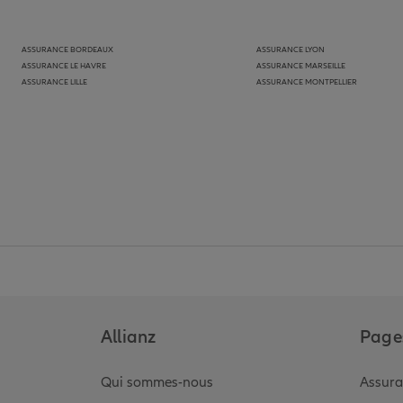
ASSURANCE BORDEAUX
ASSURANCE LYON
ASSURANCE LE HAVRE
ASSURANCE MARSEILLE
ASSURANCE LILLE
ASSURANCE MONTPELLIER
Allianz
Pages
Qui sommes-nous
Assura