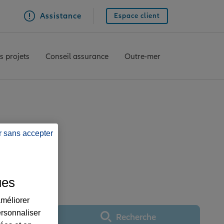
Assistance
Espace client
s projets
Conseil assurance
Outre-mer
EUX
r sans accepter
SEILLE CHARTREUX
ues
améliorer
ersonnaliser
Recherche
Utiliser ma position