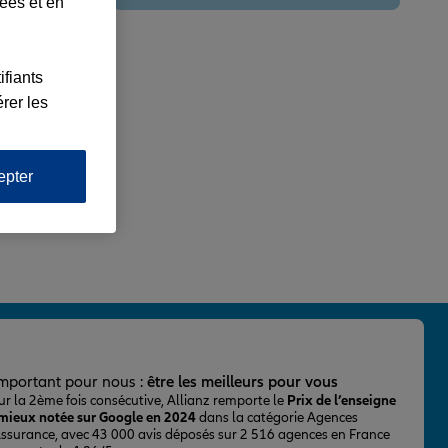
lées et en
ifiants
rer les
epter
important pour nous :
être les meilleurs pour vous
ur la 2ème fois consécutive, Allianz remporte le
Prix de l’enseigne
 mieux notée sur Google en 2024
dans la catégorie Agences
Assurance, avec 43 000 avis déposés sur 2 516 agences en France