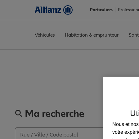
Particuliers
Profession
Véhicules
Habitation & emprunteur
Sant
Accueil
Trouver une agence Allianz
Bouches-du-Rhône
Marsei
Découvrez les a
Ma recherche
Ut
Nous et nos 
votre expéri