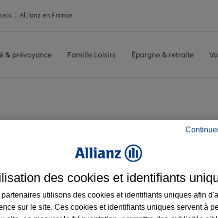
nels
Allianz en France
é & prévoyance
Famille Loisirs
Épargne & retraite
Vo
lle
MARSEILLE CHARTREUX
Avis agence MARSEILLE CHARTR
Continue
vis de l'agence MAR
ilisation des cookies et identifiants uniq
partenaires utilisons des cookies et identifiants uniques afin d'
ence sur le site. Ces cookies et identifiants uniques servent à p