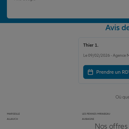
Avis 
Thier 1.
Note de 5 sur 5
Le 09/02/2026 - Agenc
Prendre un R
Où que 
MARSEILLE
LES PENNES-MIRABEAU
ALLAUCH
AUBAGNE
Nos offres