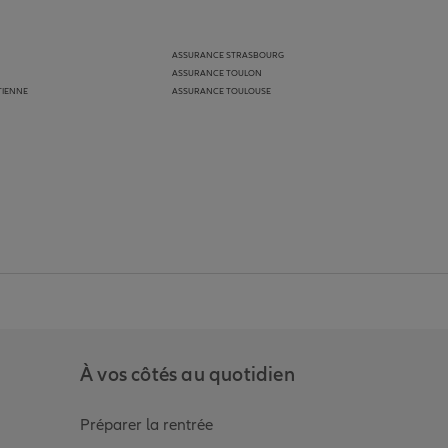
ASSURANCE STRASBOURG
ASSURANCE TOULON
TIENNE
ASSURANCE TOULOUSE
anz
in de Allianz
ge Youtube de Allianz
ur la page Instagram de Allianz
À vos côtés au quotidien
Préparer la rentrée