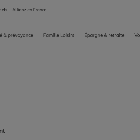
nels
Allianz en France
é & prévoyance
Famille Loisirs
Épargne & retraite
Vo
hône
Assurance Marseille 1er Arrondissement
e 1er Arrondissement 
seille 1er Arrondis
nt