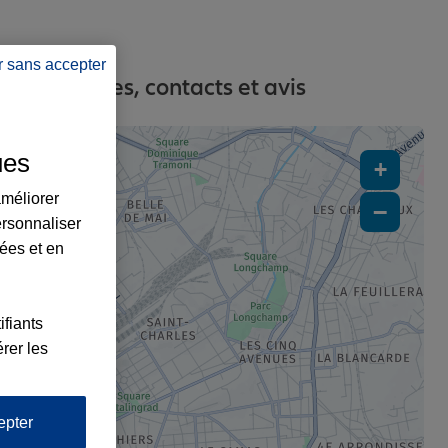
r sans accepter
 : adresses, contacts et avis
ues
+
améliorer
−
ersonnaliser
lées et en
ifiants
rer les
1
epter