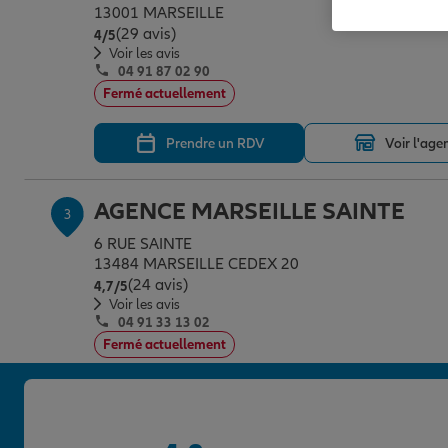
13001 MARSEILLE
(29 avis)
Note de 4 sur 5
4
/5
Voir les avis
04 91 87 02 90
Fermé actuellement
Prendre un RDV
Voir l'age
AGENCE MARSEILLE SAINTE
3
6 RUE SAINTE
13484 MARSEILLE CEDEX 20
(24 avis)
Note de 4.7 sur 5
4,7
/5
Voir les avis
04 91 33 13 02
Fermé actuellement
Prendre un RDV
Voir l'age