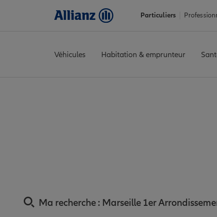
Particuliers
Profession
Véhicules
Habitation & emprunteur
Sant
Accueil
Trouver une agence Allianz
Assurance Bouches-du-R
Assurance Marseill
à Mar
Ma recherche :
Marseille 1er Arrondisseme