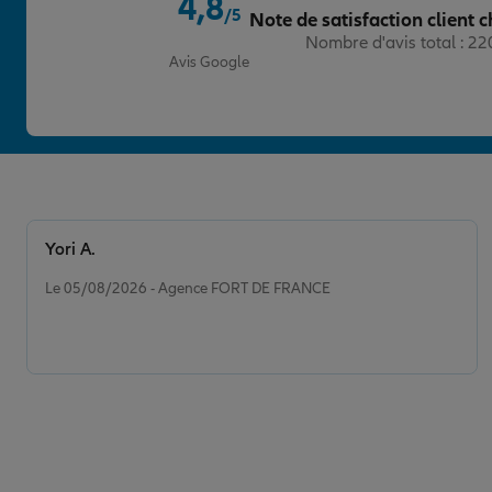
4,8
AGENCE MARSEILLE VIEUX POR
/5
Note de satisfaction client c
4
Note de 4.8 sur 5
Nombre d'avis total : 2
9 RUE EUTHYMENES
Avis Google
13001 MARSEILLE
(19 avis)
Note de 5 sur 5
5
/5
Voir les avis
04 91 33 63 52
Fermé actuellement
Prendre un RDV
Voir l'age
Yori A.
Note de 5 sur 5
Le 05/08/2026 - Agence FORT DE FRANCE