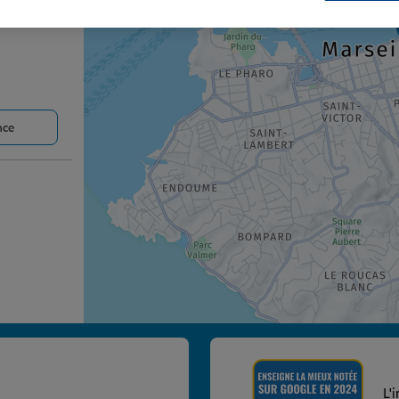
nce
nce
L'