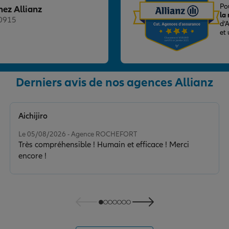
T
Po
hez Allianz
la
20915
d’
et
Derniers avis de nos agences Allianz
nce
Aichijiro
Note de 5 sur 5
Le 05/08/2026 - Agence ROCHEFORT
Très compréhensible ! Humain et efficace ! Merci
encore !