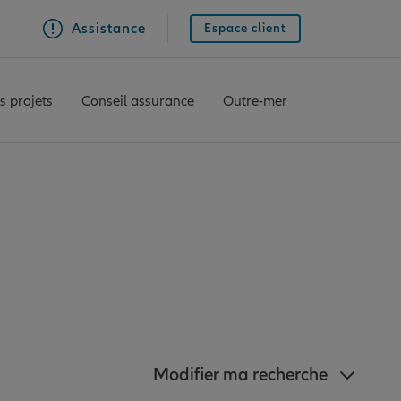
Assistance
Espace client
s projets
Conseil assurance
Outre-mer
: 4 agences Allianz
sement
Modifier ma recherche