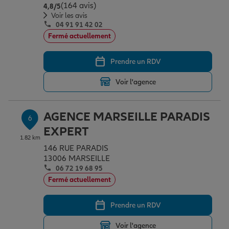
(164 avis)
Note de 4.8 sur 5
4,8
/5
Voir les avis
04 91 91 42 02
Fermé actuellement
Prendre un RDV
Voir l'agence
AGENCE MARSEILLE PARADIS
6
EXPERT
1.82 km
146 RUE PARADIS
13006 MARSEILLE
06 72 19 68 95
Fermé actuellement
Prendre un RDV
Voir l'agence