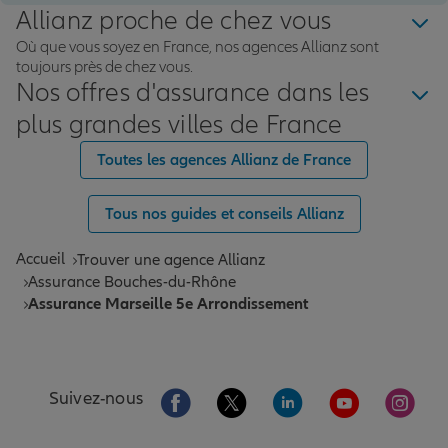
Allianz proche de chez vous
Où que vous soyez en France, nos agences Allianz sont
toujours près de chez vous.
Nos offres d'assurance dans les
plus grandes villes de France
Toutes les agences Allianz de France
Tous nos guides et conseils Allianz
Accueil
Trouver une agence Allianz
Assurance Bouches-du-Rhône
Assurance Marseille 5e Arrondissement
Aller sur la page Facebook de Allianz
Aller sur la page Twitter de All
Aller sur la page Linke
Aller sur la pa
Aller 
Suivez-nous