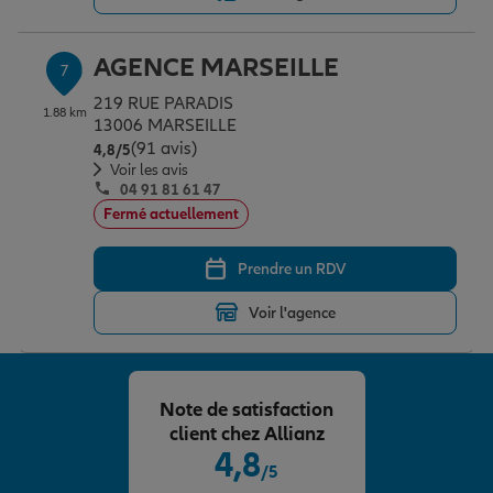
AGENCE MARSEILLE
7
219 RUE PARADIS
1.88 km
13006 MARSEILLE
(91 avis)
Note de 4.8 sur 5
4,8
/5
Voir les avis
04 91 81 61 47
Fermé actuellement
Prendre un RDV
Voir l'agence
Note de satisfaction
client chez Allianz
4,8
/5
Note de 4.8 sur 5