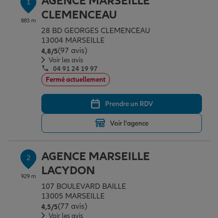
AGENCE MARSEILLE
1
Épargne & retraite
Assurance emprunteur
Prévoyance et dépendance
Protection de la famille
CLEMENCEAU
883 m
28 BD GEORGES CLEMENCEAU
13004 MARSEILLE
Vos projets
Assurance animal de compagnie
Protection juridique
Plan épargne retraite
(97 avis)
Note de 4.8 sur 5
4,8
/5
Voir les avis
04 91 24 19 97
Conseil assurance
Assurance vie
Partir en vacances
Fermé actuellement
Prendre un RDV
Outre-mer
Placements financiers
Déménager
Voir l'agence
Professionnels
Investissements immobiliers
Changer de voiture
Assurance auto
AGENCE MARSEILLE
2
LACYDON
929 m
Allianz en France
Transmission
Départ à la retraite
Assurance habitation
107 BOULEVARD BAILLE
13005 MARSEILLE
(77 avis)
Note de 4.5 sur 5
4,5
/5
Préparer l’avenir
Le Pack Famille
Voir les avis