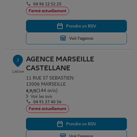
04 96 12 52 25
Fermé actuellement
Garantie des accidents de la vie
Prendre un RDV
Voir l'agence
Assurance scolaire
AGENCE MARSEILLE
3
Protection juridique
CASTELLANE
1.65 km
11 RUE ST SEBASTIEN
13006 MARSEILLE
Retraite
(144 avis)
Note de 4.9 sur 5
4,9
/5
Voir les avis
04 91 37 40 36
Tous nos devis d'assurance
Fermé actuellement
Prendre un RDV
Voir l'agence