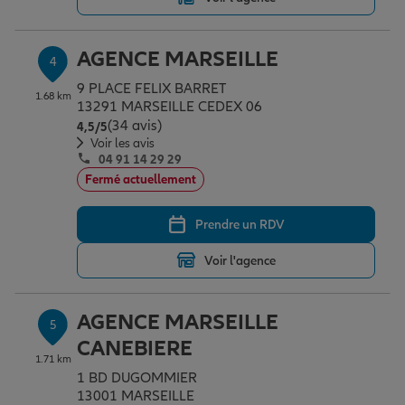
AGENCE MARSEILLE
4
9 PLACE FELIX BARRET
1.68 km
13291 MARSEILLE CEDEX 06
(34 avis)
Note de 4.5 sur 5
4,5
/5
Voir les avis
04 91 14 29 29
Fermé actuellement
Prendre un RDV
Voir l'agence
AGENCE MARSEILLE
5
CANEBIERE
1.71 km
1 BD DUGOMMIER
13001 MARSEILLE