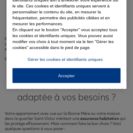
le site. Ces cookies et identifiants uniques servent à
Le vol et le vandalisme
personnaliser le contenu du site, en mesurer la
Les bris de glace
fréquentation, permettre des publicités ciblées et en
Les catastrophes naturelles comme les inondations ou les
mesurer les performances.
tempêtes
La responsabilité civile en cas d'accident
En cliquant sur le bouton "Accepter" vous acceptez tous
les cookies et identifiants uniques. Vous pouvez aussi
Profitez également de nos
conseils auto
pour optimiser votre
modifier vos choix à tout moment via le lien "Gérer les
conduite et réduire votre consommation de carburant dans les rues
cookies" accessible dans le pied de page.
escarpées du 7ème arrondissement.
Obtenir un tarif pour votre assurance auto à Marseille 7ème
Gérer les cookies et identifiants uniques
Comment choisir l'assurance
Accepter
habitation à Marseille 7ème
adaptée à vos besoins ?
Votre appartement avec vue sur la Bonne Mère ou votre maison
dans le quartier Saint-Victor méritent une
assurance habitation
qui
les protège efficacement. Mais comment faire le bon choix ? Voici
quelques questions à vous poser :