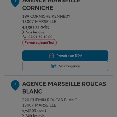
AGENCE MARSEILLE
1
Épargne & retraite
Assurance emprunteur
Prévoyance et dépendance
Protection de la famille
CORNICHE
199 CORNICHE KENNEDY
13007 MARSEILLE
Vos projets
Assurance animal de compagnie
Protection juridique
Plan épargne retraite
(101 avis)
Note de 4.9 sur 5
4,9
/5
Voir les avis
04 91 59 10 00
Conseil assurance
Assurance vie
Partir en vacances
Fermé aujourd'hui
Prendre un RDV
Outre-mer
Placements financiers
Déménager
Voir l'agence
Professionnels
Investissements immobiliers
Changer de voiture
Assurance auto
AGENCE MARSEILLE ROUCAS
2
BLANC
Allianz en France
Transmission
Départ à la retraite
Assurance habitation
220 CHEMIN ROUCAS BLANC
13007 MARSEILLE
(203 avis)
Note de 5 sur 5
5
/5
Préparer l’avenir
Le Pack Famille
Voir les avis