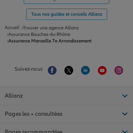
Tous nos guides et conseils Allianz
Accueil
Trouver une agence Allianz
Assurance Bouches-du-Rhône
Assurance Marseille 7e Arrondissement
Aller sur la page Facebook de Allianz
Aller sur la page Twitter de All
Aller sur la page Linke
Aller sur la pa
Aller 
Suivez-nous
Allianz
Pages les + consultées
Pages recommandées