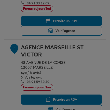
04 91 33 12 09
Fermé aujourd'hui
Garantie des accidents de la vie
Prendre un RDV
Voir l'agence
Assurance scolaire
AGENCE MARSEILLE ST
3
Protection juridique
VICTOR
48 AVENUE DE LA CORSE
13007 MARSEILLE
Retraite
(46 avis)
Note de 4 sur 5
4
/5
Voir les avis
04 91 59 30 40
Tous nos devis d'assurance
Fermé aujourd'hui
Prendre un RDV
Voir l'agence