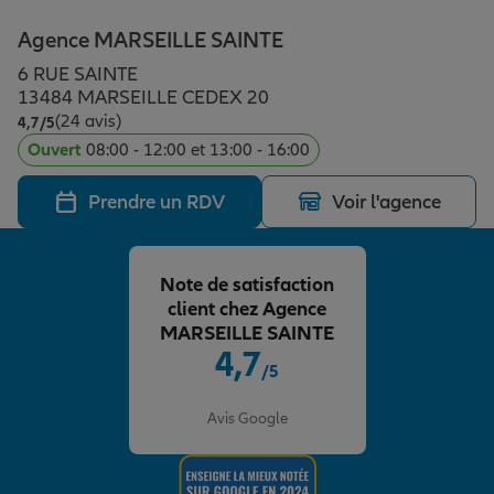
Épargne & retraite
Assurance emprunteur
Prévoyance et dépendance
Protection de la famille
Agence MARSEILLE SAINTE
6 RUE SAINTE
Vos projets
Assurance animal de compagnie
Protection juridique
Plan épargne retraite
13484 MARSEILLE CEDEX 20
(24 avis)
Note de 4.7 sur 5
4,7
/5
Ouvert
08:00 - 12:00 et 13:00 - 16:00
Conseil assurance
Assurance vie
Partir en vacances
Prendre un RDV
Voir l'agence
Outre-mer
Placements financiers
Déménager
Note de satisfaction
client chez Agence
Professionnels
Investissements immobiliers
Changer de voiture
Assurance auto
MARSEILLE SAINTE
4,7
/5
Note de 4.7 sur 5
Allianz en France
Transmission
Départ à la retraite
Assurance habitation
Avis Google
Préparer l’avenir
Le Pack Famille