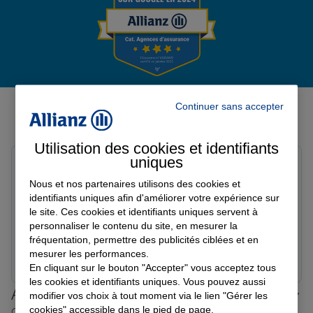
Garantie des accidents de la vie
Avis de l'agence Agence
Assurance scolaire
Continuer sans accepter
MARSEILLE SAINTE
Avis sur une période de 6 mois
Utilisation des cookies et identifiants
Protection juridique
uniques
Stella M.
Note de 5 sur 5
Nous et nos partenaires utilisons des cookies et
Le 13/05/2026 - Agence MARSEILLE SAINTE
Retraite
identifiants uniques afin d'améliorer votre expérience sur
Remarquable Cabinet de VEYRAC dont le
le site. Ces cookies et identifiants uniques servent à
professionnalisme n’a d’égal que l’attention portée au
personnaliser le contenu du site, en mesurer la
client. Mille mercis
fréquentation, permettre des publicités ciblées et en
Tous nos devis d'assurance
Prendre un RDV
Voir l'agence
mesurer les performances.
En cliquant sur le bouton "Accepter" vous acceptez tous
les cookies et identifiants uniques. Vous pouvez aussi
Allianz proche de chez vous
modifier vos choix à tout moment via le lien "Gérer les
cookies" accessible dans le pied de page.
Où que vous soyez en France, nos agences Allianz sont