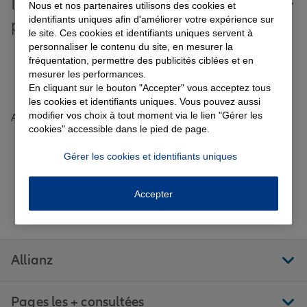
Nos offres d'assurance dans les
Nous et nos partenaires utilisons des cookies et
identifiants uniques afin d'améliorer votre expérience sur
plus grandes villes de France
le site. Ces cookies et identifiants uniques servent à
Garantie des accidents de la vie
personnaliser le contenu du site, en mesurer la
Toutes les agences Allianz de France
fréquentation, permettre des publicités ciblées et en
mesurer les performances.
Tous nos guides et conseils Allianz
En cliquant sur le bouton "Accepter" vous acceptez tous
Assurance scolaire
les cookies et identifiants uniques. Vous pouvez aussi
modifier vos choix à tout moment via le lien "Gérer les
Accueil
Trouver une agence Allianz
Bouches-du-Rhône
cookies" accessible dans le pied de page.
Martigues
MARTIGUES
Avis agence MARTIGUES
Protection juridique
Gérer les cookies et identifiants uniques
Retraite
Accepter
Aller sur la page Facebook de Allianz
Aller sur la page Twitter de All
Aller sur la page Linke
Aller sur la pa
Aller 
Suivez-nous
Tous nos devis d'assurance
Allianz
Pages les + consultées