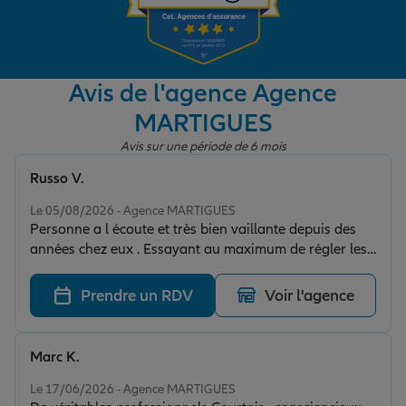
Garantie des accidents de la vie
Avis de l'agence Agence
MARTIGUES
Assurance scolaire
Avis sur une période de 6 mois
Russo V.
Protection juridique
Note de 5 sur 5
Le 05/08/2026 - Agence MARTIGUES
Personne a l écoute et très bien vaillante depuis des
années chez eux . Essayant au maximum de régler les
Retraite
choses au plus vite et sans accros .
Prendre un RDV
Voir l'agence
Tous nos devis d'assurance
Marc K.
Note de 5 sur 5
Le 17/06/2026 - Agence MARTIGUES