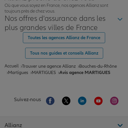
Où que vous soyez en France, nos agences Allianz sont
toujours près de chez vous.
Nos offres d'assurance dans les
plus grandes villes de France
Toutes les agences Allianz de France
Tous nos guides et conseils Allianz
Accueil
Trouver une agence Allianz
Bouches-du-Rhône
Martigues
MARTIGUES
Avis agence MARTIGUES
Aller sur la page Facebook de Allianz
Aller sur la page Twitter de All
Aller sur la page Linke
Aller sur la pa
Aller 
Suivez-nous
Allianz