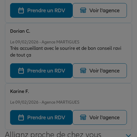
avec des conseils personnalisés et ciblés . Suivie depuis
quelques année en particulier mais aussi en
Prendre un RDV
Voir l'agence
professionnelle , je recommande l’agence de MR
Garcia et ses collaborateurs les yeux fermés !
Dorian C.
Note de 5 sur 5
Le 09/02/2026 - Agence MARTIGUES
Très accueillant avec le sourire et de bon conseil ravi
de tout ça
Prendre un RDV
Voir l'agence
Karine F.
Note de 5 sur 5
Le 09/02/2026 - Agence MARTIGUES
Prendre un RDV
Voir l'agence
Allianz proche de chez vous