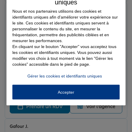
uniques
vultaggio s.
Nous et nos partenaires utilisons des cookies et
Note de 5 sur 5
identifiants uniques afin d'améliorer votre expérience sur
Le 29/05/2026 - Agence MARTIGUES
le site. Ces cookies et identifiants uniques servent à
Encore un grand merci Élodie d'avoir accélérer les
personnaliser le contenu du site, en mesurer la
démarches de mon sinistre et tout mis en œuvre pour
fréquentation, permettre des publicités ciblées et en
la réalisation de mes travaux Merci beaucoup pour
mesurer les performances.
votre aide et votre efficacité
En cliquant sur le bouton "Accepter" vous acceptez tous
Prendre un RDV
Voir l'agence
les cookies et identifiants uniques. Vous pouvez aussi
modifier vos choix à tout moment via le lien "Gérer les
cookies" accessible dans le pied de page.
Vitali P.
Note de 5 sur 5
Gérer les cookies et identifiants uniques
Le 10/04/2026 - Agence MARTIGUES
Bonsoir je voulais dire un grand merci à cette
personne qui se nomme Marjorie et exemplaire et d’un
Accepter
service exceptionnel et très professionnel 👍
Prendre un RDV
Voir l'agence
Gafour J.
Note de 5 sur 5