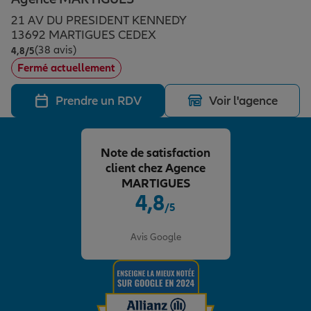
Épargne & retraite
Assurance emprunteur
Prévoyance et dépendance
Protection de la famille
21 AV DU PRESIDENT KENNEDY
13692 MARTIGUES CEDEX
(38 avis)
Note de 4.8 sur 5
4,8
/5
Vos projets
Assurance animal de compagnie
Protection juridique
Plan épargne retraite
Fermé actuellement
Prendre un RDV
Voir l'agence
Conseil assurance
Assurance vie
Partir en vacances
Note de satisfaction
Outre-mer
Placements financiers
Déménager
client chez Agence
MARTIGUES
4,8
/5
Professionnels
Investissements immobiliers
Changer de voiture
Assurance auto
Note de 4.8 sur 5
Avis Google
Allianz en France
Transmission
Départ à la retraite
Assurance habitation
Préparer l’avenir
Le Pack Famille