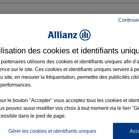
Continue
EUGE
ilisation des cookies et identifiants uniq
LIN ROOSEVELT
partenaires utilisons des cookies et identifiants uniques afin d'
ence sur le site. Ces cookies et identifiants uniques servent à p
u site, en mesurer la fréquentation, permettre des publicités cib
 performances.
Voir l'agence
sur le bouton "Accepter" vous acceptez tous les cookies et ident
s pouvez aussi modifier vos choix à tout moment via le lien "Gé
cessible dans le pied de page.
L'
Po
 Agence MAUBEUGE
la
Gérer les cookies et identifiants uniques
Acc
242
d’