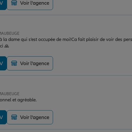
DV
Voir l'agence
e MAUBEUGE
à la dame qui s’est occupée de moi!Ca fait plaisir de voir des per
ci 🙏
DV
Voir l'agence
e MAUBEUGE
ionnel et agréable.
DV
Voir l'agence