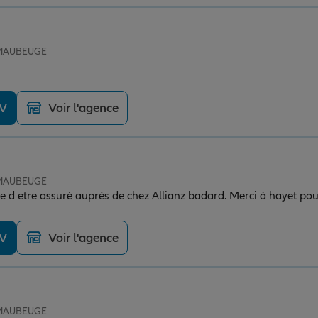
e MAUBEUGE
DV
Voir l'agence
e MAUBEUGE
e d etre assuré auprès de chez Allianz badard. Merci à hayet pour
DV
Voir l'agence
e MAUBEUGE