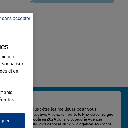
r sans accepter
ues
améliorer
ersonnaliser
lées et en
ifiants
rer les
important pour nous :
être les meilleurs pour vous
ur la 2ème fois consécutive, Allianz remporte le
Prix de l’enseigne
 mieux notée sur Google en 2024
dans la catégorie Agences
epter
Assurance, avec 43 000 avis déposés sur 2 516 agences en France