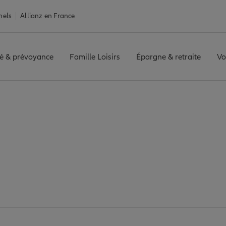
nels
Allianz en France
é & prévoyance
Famille Loisirs
Épargne & retraite
Vo
UGE
Avis agence MAUBEUGE
les avis de l'agen