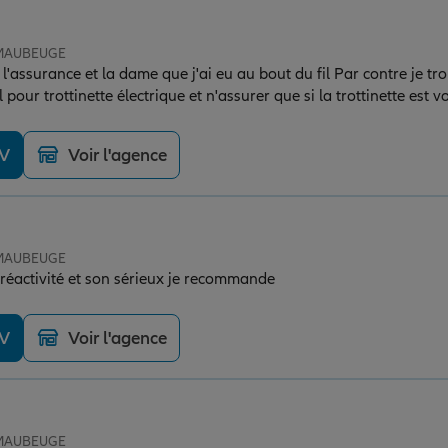
e MAUBEUGE
'assurance et la dame que j'ai eu au bout du fil Par contre je tro
pour trottinette électrique et n'assurer que si la trottinette est 
antivol en u dessus ...
DV
Voir l'agence
e MAUBEUGE
yat pour sa réactivité et son sérieux je recommande
DV
Voir l'agence
e MAUBEUGE