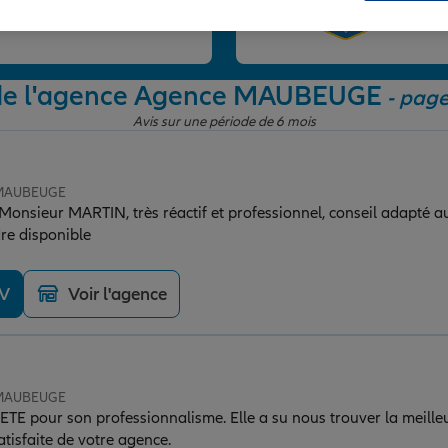
et
 de l'agence Agence MAUBEUGE
- page
Avis sur une période de 6 mois
e MAUBEUGE
 Monsieur MARTIN, très réactif et professionnel, conseil adapté a
ndre disponible
DV
Voir l'agence
e MAUBEUGE
essionnalisme. Elle a su nous trouver la meilleure offre pour nos
tisfaite de votre agence.