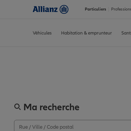
Particuliers
Profession
Véhicules
Habitation & emprunteur
Sant
Accueil
Trouver une agence Allianz
Nord
Maubeuge
MAUBE
Découvrez 
Ma recherche