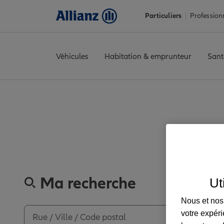
Particuliers
Profession
Véhicules
Habitation & emprunteur
Sant
Accueil
Trouver une agence Allianz
Hautes-Pyrénées
Maubou
Découvrez l
Ma recherche
Ut
Nous et nos 
votre expéri