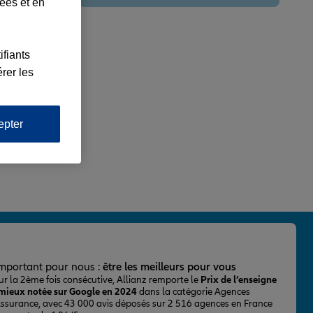
lées et en
ifiants
rer les
epter
important pour nous :
être les meilleurs pour vous
ur la 2ème fois consécutive, Allianz remporte le
Prix de l’enseigne
 mieux notée sur Google en 2024
dans la catégorie Agences
Assurance, avec 43 000 avis déposés sur 2 516 agences en France