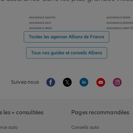
ASSURANCE NANTES
ASSURANCE REIMS
ASSURANCE NICE
ASSURANCE RENNES
ASSURANCE PARIS
ASSURANCE SAINT-É
Toutes les agences Allianz de France
Tous nos guides et conseils Allianz
Aller sur la page Facebook de Allianz
Aller sur la page Twitter de Alli
Aller sur la page Linked
Aller sur la pa
Aller s
Suivez-nous
 les + consultées
Pages recommandées
nce auto
Conseils auto