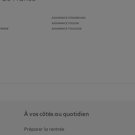
ASSURANCE STRASBOURG
ASSURANCE TOULON
TIENNE
ASSURANCE TOULOUSE
anz
in de Allianz
ge Youtube de Allianz
ur la page Instagram de Allianz
À vos côtés au quotidien
Préparer la rentrée