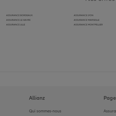
ASSURANCE BORDEAUX
ASSURANCE LYON
ASSURANCE LE HAVRE
ASSURANCE MARSEILLE
ASSURANCE LILLE
ASSURANCE MONTPELLIER
Allianz
Pages
Qui sommes-nous
Assura