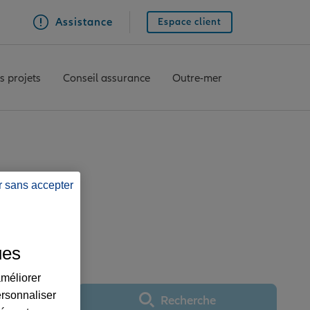
Assistance
Espace client
s projets
Conseil assurance
Outre-mer
r sans accepter
 MAUBOURGUET
ues
améliorer
ersonnaliser
Recherche
Utiliser ma position