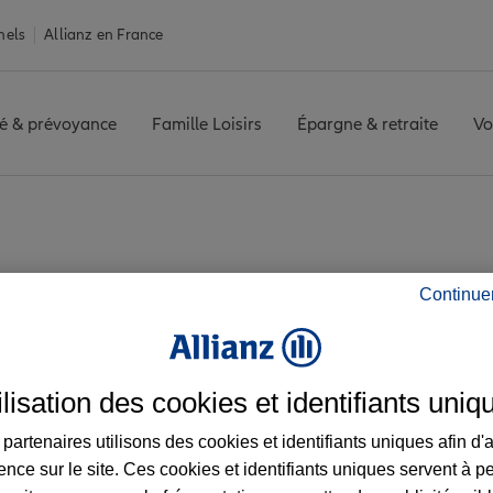
nels
Allianz en France
é & prévoyance
Famille Loisirs
Épargne & retraite
Vo
rguet
MAUBOURGUET
Avis agence MAUBOURGUET
Continue
es avis de l'agence
ilisation des cookies et identifiants uniq
partenaires utilisons des cookies et identifiants uniques afin d'
ence sur le site. Ces cookies et identifiants uniques servent à p