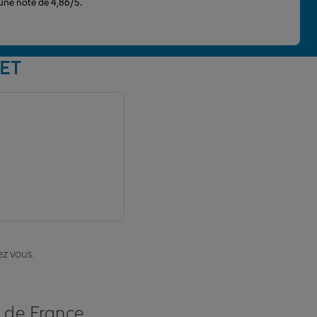
 une note de 4,86/5.
UET
ez vous.
s de France