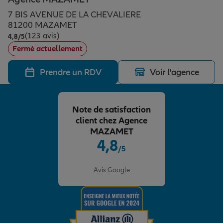
Épargne & retraite
Assurance emprunteur
Prévoyance et dépendance
Protection de la famille
7 BIS AVENUE DE LA CHEVALIERE
81200 MAZAMET
(123 avis)
Note de 4.8 sur 5
4,8
/5
Vos projets
Assurance animal de compagnie
Protection juridique
Plan épargne retraite
Fermé actuellement
Prendre un RDV
Voir l'agence
Conseil assurance
Assurance vie
Partir en vacances
Note de satisfaction
Outre-mer
Placements financiers
Déménager
client chez Agence
MAZAMET
4,8
/5
Professionnels
Investissements immobiliers
Changer de voiture
Assurance auto
Note de 4.8 sur 5
Avis Google
Allianz en France
Transmission
Départ à la retraite
Assurance habitation
Préparer l’avenir
Le Pack Famille