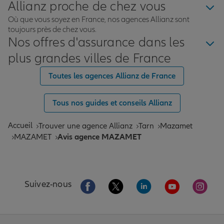
Allianz proche de chez vous
Où que vous soyez en France, nos agences Allianz sont
toujours près de chez vous.
Nos offres d'assurance dans les
plus grandes villes de France
Toutes les agences Allianz de France
Tous nos guides et conseils Allianz
Accueil
Trouver une agence Allianz
Tarn
Mazamet
MAZAMET
Avis agence MAZAMET
Aller sur la page Facebook de Allianz
Aller sur la page Twitter de All
Aller sur la page Linke
Aller sur la pa
Aller 
Suivez-nous