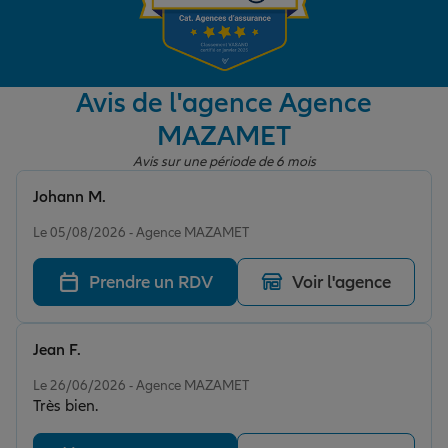
Garantie des accidents de la vie
Avis de l'agence Agence
MAZAMET
Assurance scolaire
Avis sur une période de 6 mois
Johann M.
Protection juridique
Note de 5 sur 5
Le 05/08/2026 - Agence MAZAMET
Prendre un RDV
Voir l'agence
Retraite
Jean F.
Tous nos devis d'assurance
Note de 5 sur 5
Le 26/06/2026 - Agence MAZAMET
Très bien.