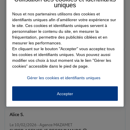
uniques
à partager autour de moi.
Loan M.
Note de 5 sur 5
Nous et nos partenaires utilisons des cookies et
Le 23/03/2026 - Agence MAZAMET
identifiants uniques afin d'améliorer votre expérience sur
Très bonne agence !
le site. Ces cookies et identifiants uniques servent à
personnaliser le contenu du site, en mesurer la
fréquentation, permettre des publicités ciblées et en
Prendre un RDV
Voir l'agence
mesurer les performances.
En cliquant sur le bouton "Accepter" vous acceptez tous
les cookies et identifiants uniques. Vous pouvez aussi
Stéphane V.
modifier vos choix à tout moment via le lien "Gérer les
Note de 4 sur 5
cookies" accessible dans le pied de page.
Le 04/03/2026 - Agence MAZAMET
Agence en zone rouge Manque ponctuel de personnel
Gérer les cookies et identifiants uniques
Mais bon j ai quand même reçu mon devis
Accepter
Prendre un RDV
Voir l'agence
Alice S.
Note de 5 sur 5
Le 10/02/2026 - Agence MAZAMET