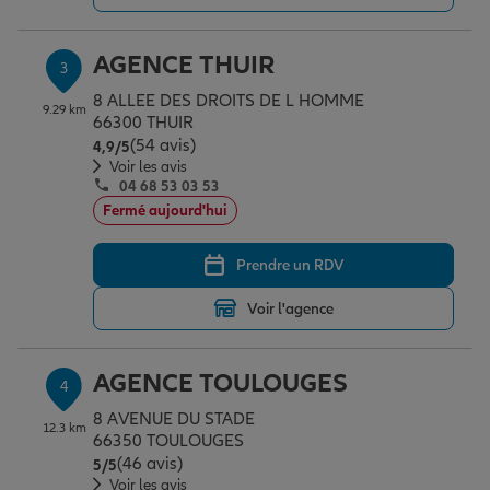
AGENCE THUIR
3
Garantie des accidents de la vie
8 ALLEE DES DROITS DE L HOMME
9.29 km
66300 THUIR
(54 avis)
Note de 4.9 sur 5
4,9
/5
Assurance scolaire
Voir les avis
04 68 53 03 53
Fermé aujourd'hui
Protection juridique
Prendre un RDV
Retraite
Voir l'agence
AGENCE TOULOUGES
4
Tous nos devis d'assurance
8 AVENUE DU STADE
12.3 km
66350 TOULOUGES
(46 avis)
Note de 5 sur 5
5
/5
Voir les avis