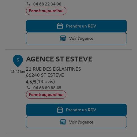
04 68 22 34 00
Fermé aujourd'hui
Prendre un RDV
Voir l'agence
AGENCE ST ESTEVE
5
21 RUE DES EGLANTINES
13.42 km
66240 ST ESTEVE
(14 avis)
Note de 4.6 sur 5
4,6
/5
04 68 80 88 45
Fermé aujourd'hui
Prendre un RDV
Voir l'agence