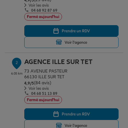
4,9
/5
Épargne & retraite
Assurance emprunteur
Prévoyance et dépendance
Protection de la famille
Voir les avis
04 68 92 87 69
Fermé aujourd'hui
Vos projets
Assurance animal de compagnie
Protection juridique
Plan épargne retraite
Prendre un RDV
Voir l'agence
Conseil assurance
Assurance vie
Partir en vacances
AGENCE ILLE SUR TET
2
Outre-mer
Placements financiers
Déménager
73 AVENUE PASTEUR
6.05 km
66130 ILLE SUR TET
(84 avis)
Note de 4.9 sur 5
4,9
/5
Professionnels
Investissements immobiliers
Changer de voiture
Assurance auto
Voir les avis
04 68 51 13 89
Fermé aujourd'hui
Allianz en France
Transmission
Départ à la retraite
Assurance habitation
Prendre un RDV
Voir l'agence
Préparer l’avenir
Le Pack Famille