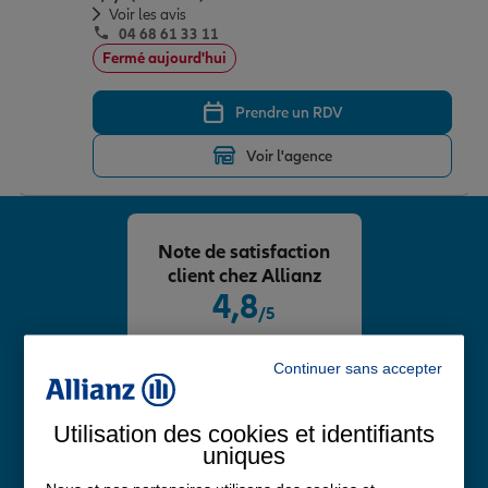
Voir les avis
04 68 61 33 11
Fermé aujourd'hui
Prendre un RDV
Voir l'agence
Note de satisfaction
client chez Allianz
4,8
/5
Note de 4.8 sur 5
Avis Google
Continuer sans accepter
Utilisation des cookies et identifiants
uniques