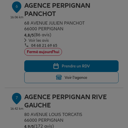
AGENCE PERPIGNAN
6
PANCHOT
16.06 km
68 AVENUE JULIEN PANCHOT
66000 PERPIGNAN
(86 avis)
Note de 4.8 sur 5
4,8
/5
Voir les avis
04 68 21 69 65
Fermé aujourd'hui
Prendre un RDV
Voir l'agence
AGENCE PERPIGNAN RIVE
7
GAUCHE
16.42 km
80 AVENUE LOUIS TORCATIS
66000 PERPIGNAN
(172 avis)
Note de 4.9 sur 5
4,9
/5