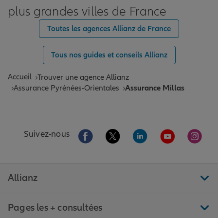
plus grandes villes de France
Toutes les agences Allianz de France
Tous nos guides et conseils Allianz
Accueil
Trouver une agence Allianz
Assurance Pyrénées-Orientales
Assurance Millas
Aller sur la page Facebook de Allianz
Aller sur la page Twitter de All
Aller sur la page Linke
Aller sur la pa
Aller 
Suivez-nous
Allianz
Pages les + consultées