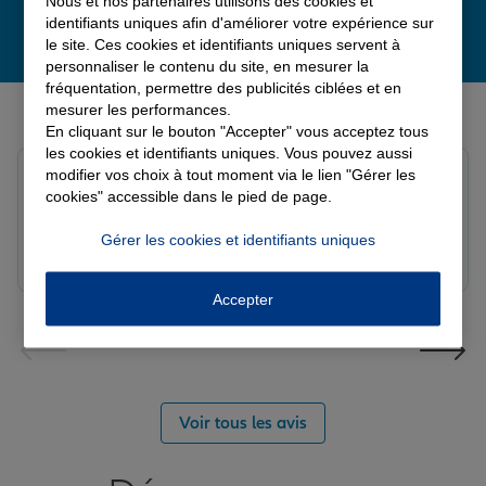
Nous et nos partenaires utilisons des cookies et
identifiants uniques afin d'améliorer votre expérience sur
le site. Ces cookies et identifiants uniques servent à
personnaliser le contenu du site, en mesurer la
fréquentation, permettre des publicités ciblées et en
Derniers avis de nos agences Allianz
mesurer les performances.
En cliquant sur le bouton "Accepter" vous acceptez tous
les cookies et identifiants uniques. Vous pouvez aussi
modifier vos choix à tout moment via le lien "Gérer les
Yayaya M.
cookies" accessible dans le pied de page.
Note de 5 sur 5
Le 07/08/2026 - Agence NANTERRE
Merci à Madi pour son écoute et ces conseils précieux.
Gérer les cookies et identifiants uniques
Réactif et efficace le service impeccable
Accepter
Voir tous les avis