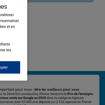
ues
améliorer
ersonnaliser
lées et en
ifiants
rer les
epter
important pour nous :
être les meilleurs pour vous
ur la 2ème fois consécutive, Allianz remporte le
Prix de l’enseigne
 mieux notée sur Google en 2024
dans la catégorie Agences
Assurance, avec 43 000 avis déposés sur 2 516 agences en France