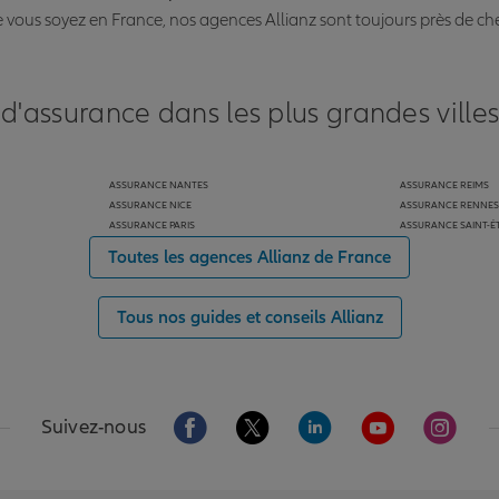
vous soyez en France, nos agences Allianz sont toujours près de ch
 d'assurance dans les plus grandes ville
ASSURANCE NANTES
ASSURANCE REIMS
ASSURANCE NICE
ASSURANCE RENNES
ASSURANCE PARIS
ASSURANCE SAINT-É
Toutes les agences Allianz de France
Tous nos guides et conseils Allianz
Aller sur la page Facebook de Allianz
Aller sur la page Twitter de Alli
Aller sur la page Linked
Aller sur la pa
Aller s
Suivez-nous