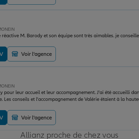
 MONEIN
 réactive M. Barody et son équipe sont très aimables. je conseill
DV
Voir l'agence
 MONEIN
y pour leur accueil et leur accompagnement. J'ai été accueilli d
le. Les conseils et l'accompagnement de Valérie étaient à la haut
mande vivement cette agence.
DV
Voir l'agence
Allianz proche de chez vous