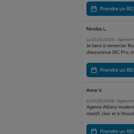
Prendre un R
Nicolas L.
Note de 5 sur 5
Le 23/02/2026 - Agence
Je tiens à remercier 
d’assurance (RC Pro, mutuelle, protect
nos échanges et la conf
profondeur mon activité
Prendre un R
responsabilité professio
réorienter de manière pertinen
recommandations justes
Anne V.
intelligemment la couverture, sans 
Note de 5 sur 5
rassurant. Je recomma
Le 21/02/2026 - Agence
Agence Allianz moderne
réactif, clair et à l’
rare et pleinement re
Prendre un R