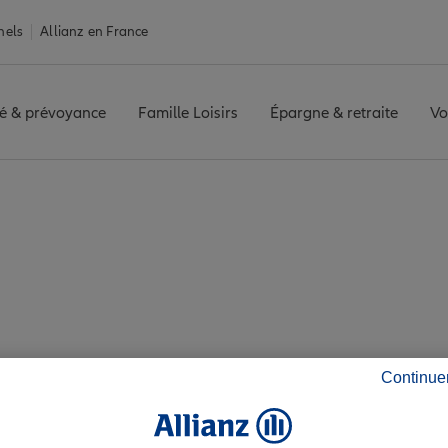
nels
Allianz en France
é & prévoyance
Famille Loisirs
Épargne & retraite
Vo
ein
MONEIN
Avis agence MONEIN
z les avis de l'agen
Continue