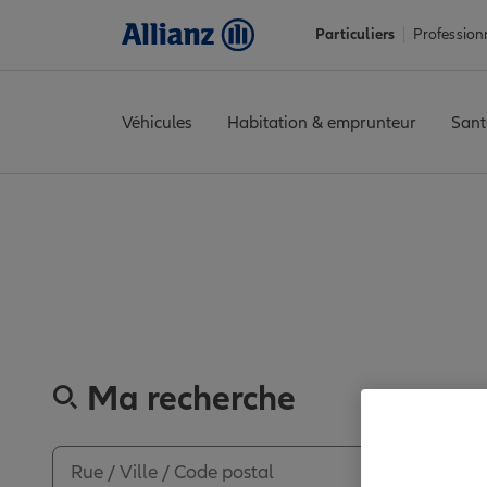
Particuliers
Profession
Véhicules
Habitation & emprunteur
Sant
Accueil
Trouver une agence Allianz
Pyrénées-Atlantiques
Mon
Découvre
Ma recherche