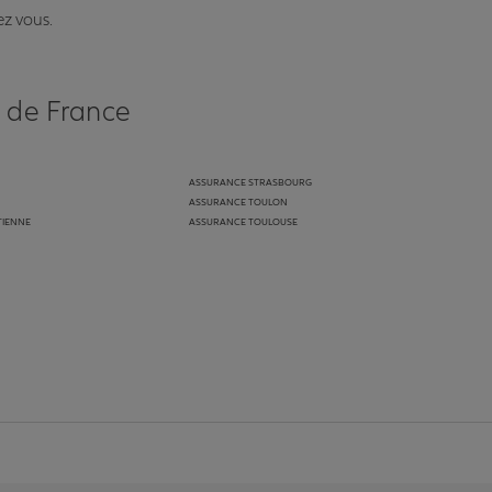
ez vous.
s de France
ASSURANCE STRASBOURG
ASSURANCE TOULON
TIENNE
ASSURANCE TOULOUSE
anz
in de Allianz
ge Youtube de Allianz
ur la page Instagram de Allianz