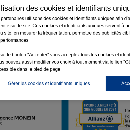
ilisation des cookies et identifiants uniq
partenaires utilisons des cookies et identifiants uniques afin d'
ence sur le site. Ces cookies et identifiants uniques servent à p
u site, en mesurer la fréquentation, permettre des publicités cib
IN
 performances.
RESISTANCE
sur le bouton "Accepter" vous acceptez tous les cookies et ident
s pouvez aussi modifier vos choix à tout moment via le lien "Gé
cessible dans le pied de page.
Voir l'agence
Gérer les cookies et identifiants uniques
Acc
L'
Po
z Agence MONEIN
la
 9
d’