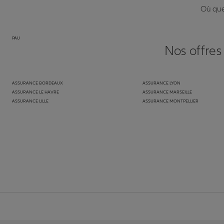
Où que 
PAU
Nos offres
ASSURANCE BORDEAUX
ASSURANCE LYON
ASSURANCE LE HAVRE
ASSURANCE MARSEILLE
ASSURANCE LILLE
ASSURANCE MONTPELLIER