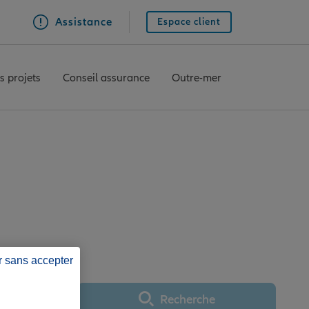
Assistance
Espace client
s projets
Conseil assurance
Outre-mer
ce MONEIN
r sans accepter
Recherche
Utiliser ma position